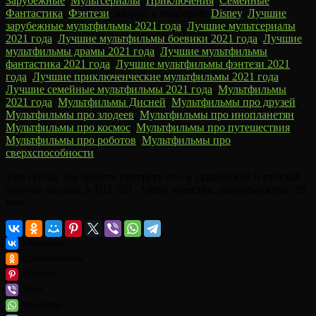
Зарубежные
,
Мультсериалы
,
Приключения
,
Семейные
,
Фантастика
,
Фэнтези
, входит в подборку:
Disney
,
Лучшие
зарубежные мультфильмы 2021 года
,
Лучшие мультсериалы
2021 года
,
Лучшие мультфильмы боевики 2021 года
,
Лучшие
мультфильмы драмы 2021 года
,
Лучшие мультфильмы
фантастика 2021 года
,
Лучшие мультфильмы фэнтези 2021
года
,
Лучшие приключенческие мультфильмы 2021 года
,
Лучшие семейные мультфильмы 2021 года
,
Мультфильмы
2021 года
,
Мультфильмы Дисней
,
Мультфильмы про друзей
,
Мультфильмы про злодеев
,
Мультфильмы про инопланетян
,
Мультфильмы про космос
,
Мультфильмы про путешествия
,
Мультфильмы про роботов
,
Мультфильмы про
сверхспособности
.
Уже сейчас Вы можете смотреть его, в украинской и русской
озвучке онлайн, в HD 720 - 1080p качестве, длительностью 25
мин..
ВКонтакте
Одноклассники
Pinterest
Viber
WhatsApp