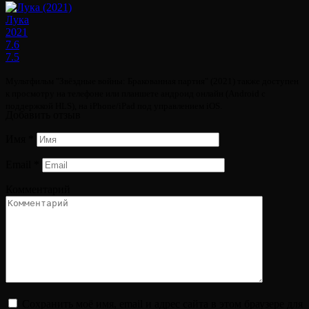
Лука
2021
7.6
7.5
Мультфильм "Звёздные войны: Бракованная партия" (2021) также доступен
к просмотру на телефоне или планшете андроид онлайн (Android с
поддержкой HLS), на iPhone/iPad под управлением iOS.
Добавить отзыв
Имя
*
Email
*
Комментарий
Сохранить моё имя, email и адрес сайта в этом браузере для