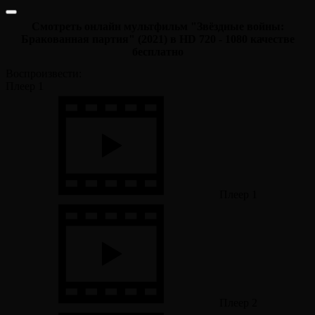
Смотреть онлайн мультфильм "Звёздные войны:
Бракованная партия" (2021) в HD 720 - 1080 качестве
бесплатно
Воспроизвести:
Плеер 1
Плеер 1
Плеер 2