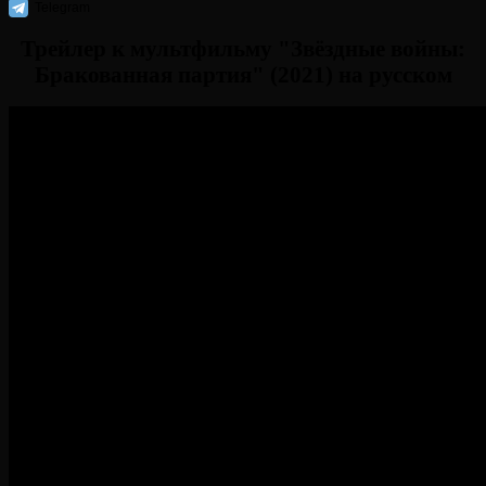
Telegram
Трейлер к мультфильму "Звёздные войны:
Бракованная партия" (2021) на русском