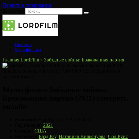
Перейти к содержанию
Search for:
Новинки
Мультфильмы
Главная LordFilm
»
Звёздные войны: Бракованная партия
Мультфильм Звёздные войны:
Бракованная партия (2021) смотреть
онлайн
Название:
Star Wars: The Bad Batch
Год выхода:
2021
Страна:
США
Режиссер:
Брэд Рау
,
Натаниэл Вильянуэва
,
Сол Руис
,