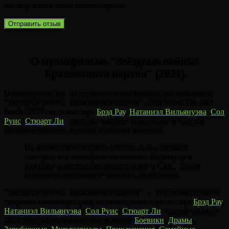
последующих моих комментариев.
О мультфильме "Звёздные войны:
Бракованная партия" (2021)
Приветствуем вас на странице мультфильма под названием
"Звёздные войны: Бракованная партия" - Star Wars: The Bad
Batch (2021) от режиссёра
Брэд Рау
,
Натаниэл Вильянуэва
,
Сол
Руис
,
Стюарт Ли
. Здесь вы найдете аннотацию и краткое
описание сюжета, отзывы и оценки зрителей.
На нашем сайте encanto-lordfilm.su Вы сможете
смотреть все мультфильмы онлайн, бесплатно в
хорошем качестве, без регистраций и СМС. После
просмотра вы сможете оставить свой отзыв.
"Звёздные войны: Бракованная партия" — это увлекательное
творение киноиндустрии от талантливого режиссера
Брэд Рау
,
Натаниэл Вильянуэва
,
Сол Руис
,
Стюарт Ли
, презентовано в
2021 году. Мультфильм снят в жанре
Боевики
,
Драмы
,