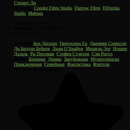
Стюарт Ли
Перевод:
Condor Films Studio
,
Flarrow Films
,
HDrezka
Studio
,
Matsura
и другие
Сезон:
1-3 сезоны
Качество:
FHD (1080p)
KP
7.4
IMDB
8
Актеры:
Бен Дискин
,
Гвендолин Ео
,
Джимми Симпсон
,
Ди Брэдли Бейкер
,
Лиам О’Брайен
,
Мишель Энг
,
Ношир
Далаль
,
Ри Перлман
,
Стефен Стэнтон
,
Сэм Ригел
Жанр:
Боевики
,
Драмы
,
Зарубежные
,
Мультсериалы
,
Приключения
,
Семейные
,
Фантастика
,
Фэнтези
Оцените мультфильм: