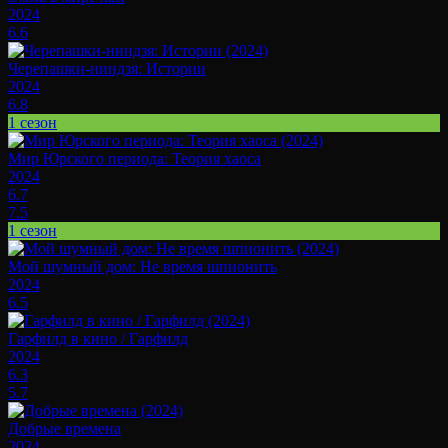
2024
6.6
Черепашки-ниндзя: Истории
2024
6.8
1 сезон
Мир Юрского периода: Теория хаоса
2024
6.7
7.5
1 сезон
Мой шумный дом: Не время шпионить
2024
6.5
Гарфилд в кино / Гарфилд
2024
6.3
5.7
Добрые времена
2024