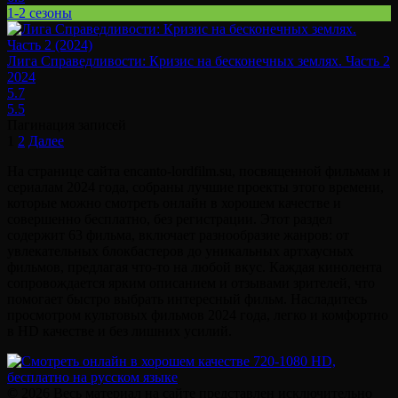
1-2 сезоны
Лига Справедливости: Кризис на бесконечных землях. Часть 2
2024
5.7
5.5
Пагинация записей
1
2
Далее
На странице сайта encanto-lordfilm.su, посвященной фильмам и
сериалам 2024 года, собраны лучшие проекты этого времени,
которые можно смотреть онлайн в хорошем качестве и
совершенно бесплатно, без регистрации. Этот раздел
содержит 63 фильма, включает разнообразие жанров: от
увлекательных блокбастеров до уникальных артхаусных
фильмов, предлагая что-то на любой вкус. Каждая кинолента
сопровождается ярким описанием и отзывами зрителей, что
помогает быстро выбрать интересный фильм. Насладитесь
просмотром культовых фильмов 2024 года, легко и комфортно
в HD качестве и без лишних усилий.
© 2026 Весь материал на сайте представлен исключительно