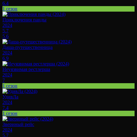
6.4
1 сезон
Приключения панды
2024
5.7
5.6
Даша-путешественница
2024
6.9
Неуязвимая рестлерша
2024
7
1 сезон
УдивЛа
2024
7.4
1 сезон
Звериный рейс
2024
5.7