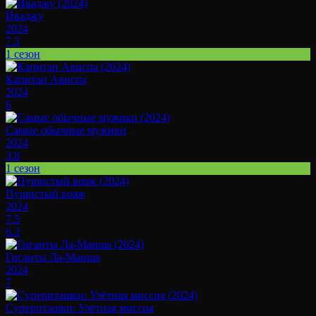
Иваджу
2024
7.3
1 сезон
Капитан Ависпа
2024
6
Самые обычные мужики
2024
3.8
1 сезон
Пушистый вояж
2024
7.5
6.3
Гиганты Ла-Манша
2024
7
Суперпташки: Улётная миссия