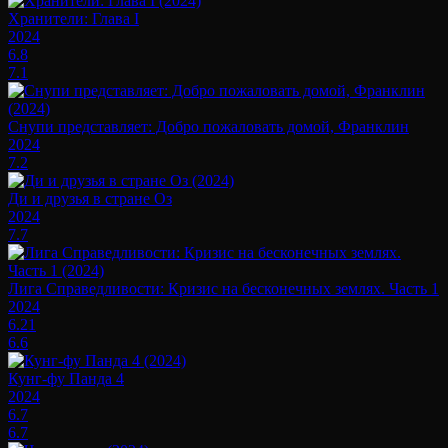
Хранители: Глава I
2024
6.8
7.1
Снупи представляет: Добро пожаловать домой, Франклин
2024
7.2
Ди и друзья в стране Оз
2024
7.7
Лига Справедливости: Кризис на бесконечных землях. Часть 1
2024
6.21
6.6
Кунг-фу Панда 4
2024
6.7
6.7