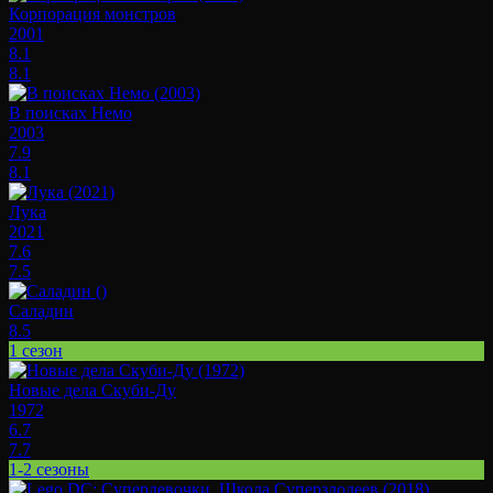
Корпорация монстров
2001
8.1
8.1
В поисках Немо
2003
7.9
8.1
Лука
2021
7.6
7.5
Саладин
8.5
1 сезон
Новые дела Скуби-Ду
1972
6.7
7.7
1-2 сезоны