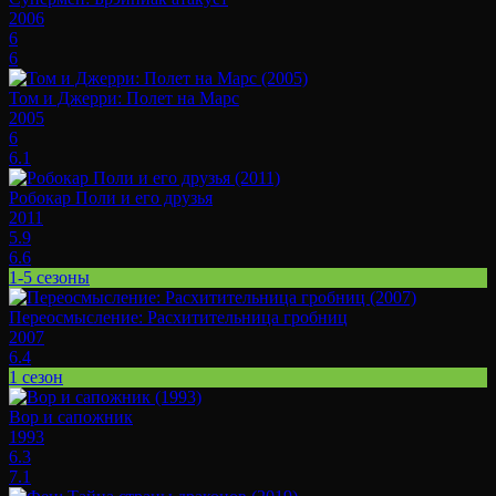
2006
6
6
Том и Джерри: Полет на Марс
2005
6
6.1
Робокар Поли и его друзья
2011
5.9
6.6
1-5 сезоны
Переосмысление: Расхитительница гробниц
2007
6.4
1 сезон
Вор и сапожник
1993
6.3
7.1