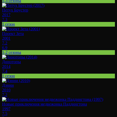
1-3 сезоны
Петух Брустер
2017
7.3
1 сезон
Проект Зета
2001
7.2
6.9
1-2 сезоны
Динотопы
2014
7.4
1 сезон
Дэнни
2010
7.2
Новые приключения медвежонка Паддингтона
1997
7.5