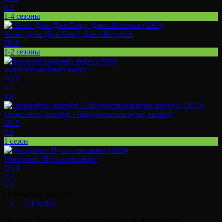
6.9
1-4 сезоны
Агент Джи-Джи Бонд: Дино Истории
2019
1-2 сезоны
Большой кошачий побег
2018
6.7
4.8
Громолёты, вперёд! / Предвестники бури, вперед!
2015
6.8
1 сезон
Ультрамен: Путь к вершине
2024
7.1
6.9
Пагинация записей
1
2
…
54
Далее
На сайте ЛордФильм encanto-lordfilm.su вы найдете