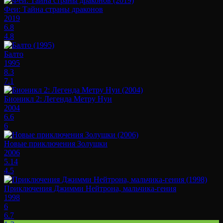
Феи: Тайна страны драконов
2019
6.8
4.8
Балто
1995
8.3
7.1
Бионикл 2: Легенда Метру Нуи
2004
6.6
6
Новые приключения Золушки
2006
5.14
4.5
Приключения Джимми Нейтрона, мальчика-гения
1998
6
6.7