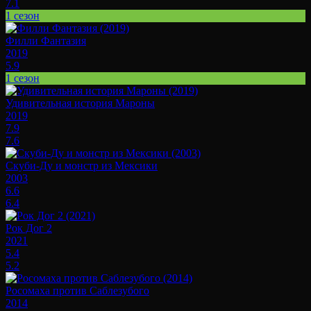
7.1
1 сезон
Филли Фантазия
2019
5.9
1 сезон
Удивительная история Мароны
2019
7.9
7.6
Скуби-Ду и монстр из Мексики
2003
6.6
6.4
Рок Дог 2
2021
5.4
5.2
Росомаха против Саблезубого
2014