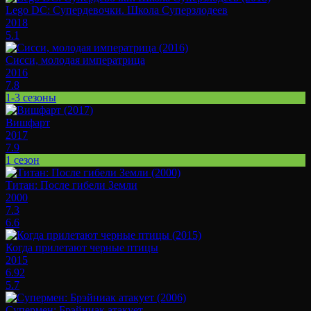
Lego DC: Супердевочки. Школа Суперзлодеев
2018
5.1
Сисси, молодая императрица
2016
7.8
1-3 сезоны
Вишфарт
2017
7.9
1 сезон
Титан: После гибели Земли
2000
7.3
6.6
Когда прилетают черные птицы
2015
6.92
5.7
Супермен: Брэйниак атакует