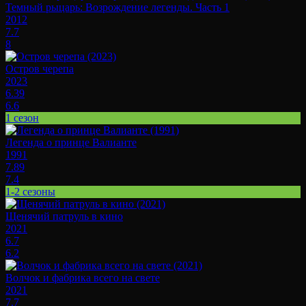
Темный рыцарь: Возрождение легенды. Часть 1
2012
7.7
8
Остров черепа
2023
6.39
6.6
1 сезон
Легенда о принце Валианте
1991
7.89
7.4
1-2 сезоны
Щенячий патруль в кино
2021
6.7
6.2
Волчок и фабрика всего на свете
2021
7.7