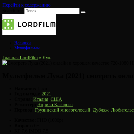
Перейти к содержанию
Search for:
Новинки
Мультфильмы
Главная LordFilm
»
Лука
Мультфильм Лука (2021) смотреть онл
Название:
Luca
Год выхода:
2021
Страна:
Италия
,
США
Режиссер:
Энрико Касароса
Перевод:
Грузинский многоголосый
,
Дубляж
,
Любительс
Качество:
FHD (1080p)
Возраст:
6+
KP
7.6
IMDB
7.5