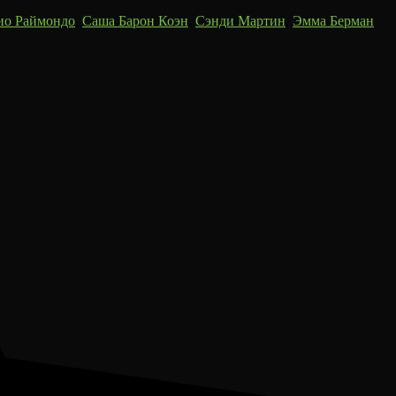
ио Раймондо
,
Саша Барон Коэн
,
Сэнди Мартин
,
Эмма Берман