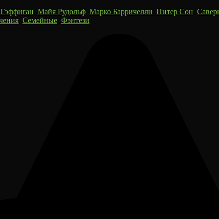
Гэффиган
,
Майя Рудольф
,
Марко Барричелли
,
Питер Сон
,
Савер
чения
,
Семейные
,
Фэнтези