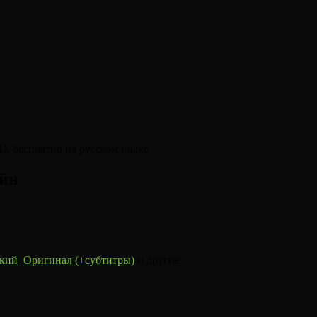
айн
кий
,
Оригинал (+субтитры)
и другие