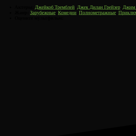
Актеры:
Джейкоб Тремблей
,
Джек Дилан Грейзер
,
Джим 
Жанр:
Зарубежные
,
Комедии
,
Полнометражные
,
Приклю
Оцените мультфильм: