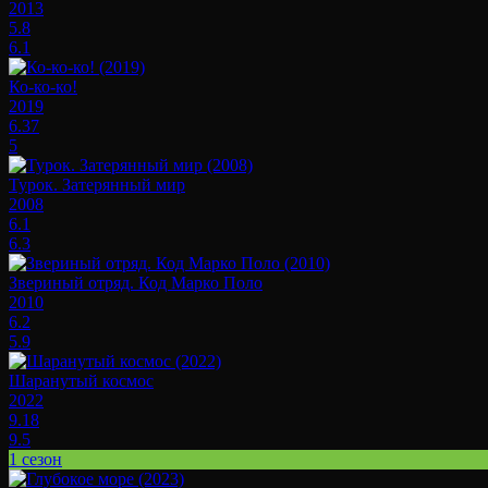
2013
5.8
6.1
Ко-ко-ко!
2019
6.37
5
Турок. Затерянный мир
2008
6.1
6.3
Звериный отряд. Код Марко Поло
2010
6.2
5.9
Шаранутый космос
2022
9.18
9.5
1 сезон