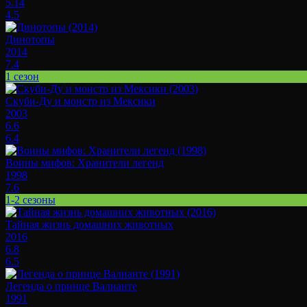
5.14
4.5
Динотопы
2014
7.4
1 сезон
Скуби-Ду и монстр из Мексики
2003
6.6
6.4
Воины мифов: Хранители легенд
1998
7.6
1-2 сезоны
Тайная жизнь домашних животных
2016
6.8
6.5
Легенда о принце Валианте
1991