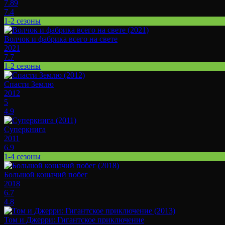
7.89
7.4
1-2 сезоны
Волчок и фабрика всего на свете
2021
7.7
1-2 сезоны
Спасти Землю
2012
5
4.9
Суперкнига
2011
6.9
1-4 сезоны
Большой кошачий побег
2018
6.7
4.8
Том и Джерри: Гигантское приключение