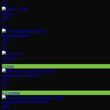
4.8
Вверх
2009
8
8.2
В поисках Немо
2003
7.9
8.1
Саладин
8.5
1 сезон
Новые дела Скуби-Ду
1972
6.7
7.7
1-2 сезоны
Титан: После гибели Земли
2000