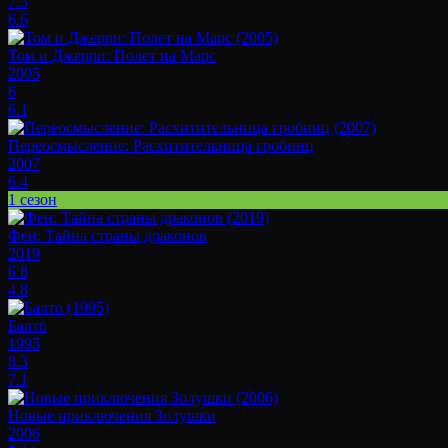
7.3
6.6
Том и Джерри: Полет на Марс
2005
6
6.1
Переосмысление: Расхитительница гробниц
2007
6.4
1 сезон
Феи: Тайна страны драконов
2019
6.8
4.8
Балто
1995
8.3
7.1
Новые приключения Золушки
2006