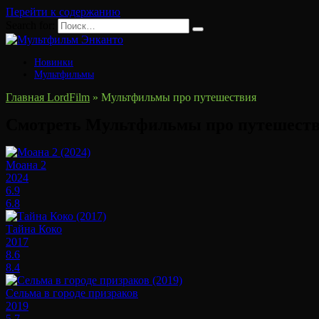
Перейти к содержанию
Search for:
Новинки
Мультфильмы
Главная LordFilm
»
Мультфильмы про путешествия
Смотреть Мультфильмы про путешеств
Моана 2
2024
6.9
6.8
Тайна Коко
2017
8.6
8.4
Сельма в городе призраков
2019
5.7