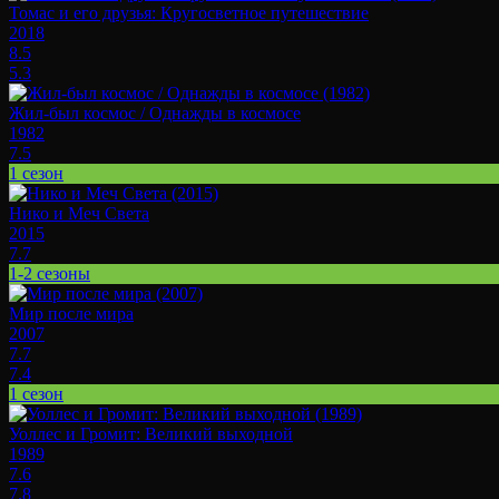
Томас и его друзья: Кругосветное путешествие
2018
8.5
5.3
Жил-был космос / Однажды в космосе
1982
7.5
1 сезон
Нико и Меч Света
2015
7.7
1-2 сезоны
Мир после мира
2007
7.7
7.4
1 сезон
Уоллес и Громит: Великий выходной
1989
7.6
7.8