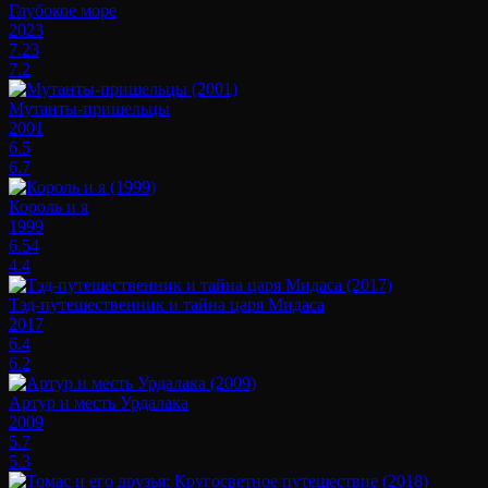
Глубокое море
2023
7.23
7.2
Мутанты-пришельцы
2001
6.5
6.7
Король и я
1999
6.54
4.4
Тэд-путешественник и тайна царя Мидаса
2017
6.4
6.2
Артур и месть Урдалака
2009
5.7
5.3