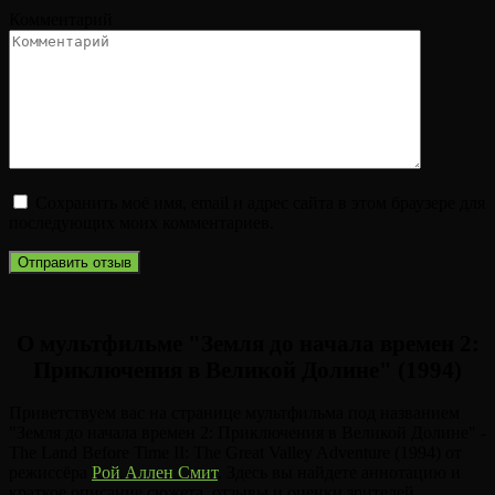
Комментарий
Сохранить моё имя, email и адрес сайта в этом браузере для
последующих моих комментариев.
О мультфильме "Земля до начала времен 2:
Приключения в Великой Долине" (1994)
Приветствуем вас на странице мультфильма под названием
"Земля до начала времен 2: Приключения в Великой Долине" -
The Land Before Time II: The Great Valley Adventure (1994) от
режиссёра
Рой Аллен Смит
. Здесь вы найдете аннотацию и
краткое описание сюжета, отзывы и оценки зрителей.