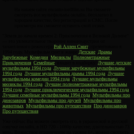
На нашем сайте encanto-lordfilm.su Вы сможете
смотреть все мультфильмы онлайн, бесплатно в
хорошем качестве, без регистраций и СМС. После
просмотра вы сможете оставить свой отзыв.
"Земля до начала времен 2: Приключения в Великой Долине"
— это увлекательное творение киноиндустрии от
талантливого режиссера
Рой Аллен Смит
, презентовано в
1994 году. Мультфильм снят в жанре
Детские
,
Драмы
,
Зарубежные
,
Комедии
,
Мюзиклы
,
Полнометражные
,
Приключения
,
Семейные
, входит в подборку:
Лучшие детские
мультфильмы 1994 года
,
Лучшие зарубежные мультфильмы
1994 года
,
Лучшие мультфильмы драмы 1994 года
,
Лучшие
мультфильмы комедии 1994 года
,
Лучшие мультфильмы
мюзиклы 1994 года
,
Лучшие полнометражные мультфильмы
1994 года
,
Лучшие приключенческие мультфильмы 1994 года
,
Лучшие семейные мультфильмы 1994 года
,
Мультфильмы про
динозавров
,
Мультфильмы про друзей
,
Мультфильмы про
животных
,
Мультфильмы про путешествия
,
Про динозавров
,
Про путешествия
.
Уже сейчас Вы можете смотреть его, в украинской и русской
озвучке онлайн, в HD 720 - 1080p качестве, длительностью 73
мин.. Возрастное ограничение на уровне 6+, можно смотреть