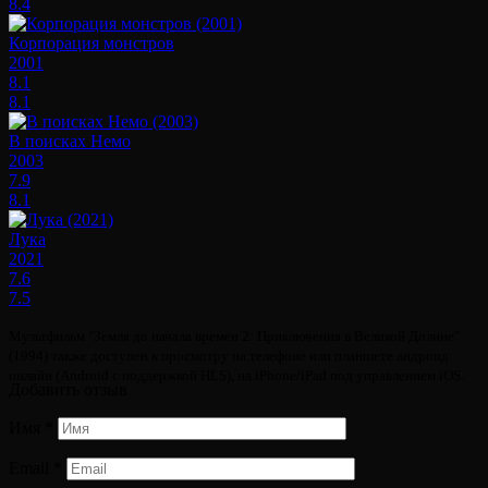
8.4
Корпорация монстров
2001
8.1
8.1
В поисках Немо
2003
7.9
8.1
Лука
2021
7.6
7.5
Мультфильм "Земля до начала времен 2: Приключения в Великой Долине"
(1994) также доступен к просмотру на телефоне или планшете андроид
онлайн (Android с поддержкой HLS), на iPhone/iPad под управлением iOS.
Добавить отзыв
Имя
*
Email
*