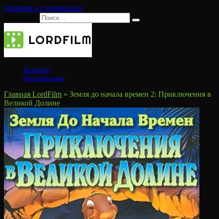
Перейти к содержанию
Search for:
Новинки
Мультфильмы
Главная LordFilm
»
Земля до начала времен 2: Приключения в
Великой Долине