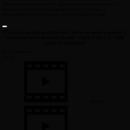
Приключения начинаются! Динозавриков ждут встречи с
новыми знакомыми: воришками Оззи и Стратом, со
страшными Острозубами и... таинственным яйцом!
Смотреть онлайн мультфильм "Земля до начала времен 2:
Приключения в Великой Долине" (1994) в HD 720 - 1080
качестве бесплатно
Воспроизвести:
Плеер 1
Плеер 1