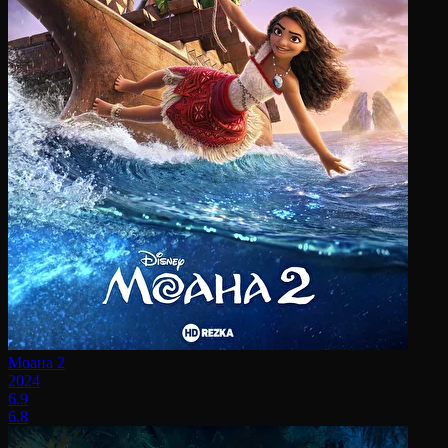
Моана 2
2024
6.9
6.8