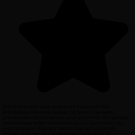
Действие второй части происходит в знакомой Вам
миролюбивой Великой Долине, где резвятся малыши-
динозаврики под присмотром своих родителей. Но однажды
непоседливые ребята ускользнули из-под бдительного ока
своих родных и оказались именно там, где неопытных
детишек подстерегают неожиданности и опасности.