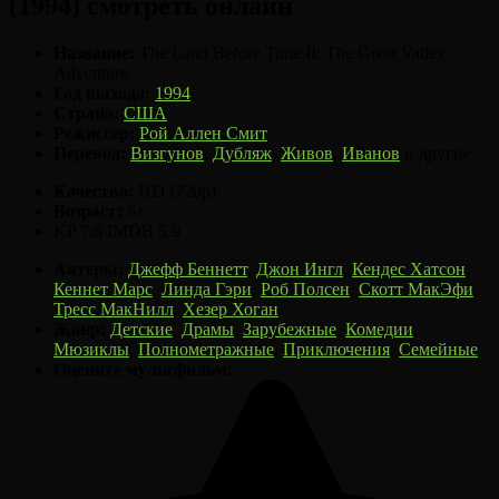
(1994) смотреть онлайн
Название:
The Land Before Time II: The Great Valley
Adventure
Год выхода:
1994
Страна:
США
Режиссер:
Рой Аллен Смит
Перевод:
Визгунов
,
Дубляж
,
Живов
,
Иванов
и другие
Качество:
HD (720p)
Возраст:
6+
KP
7.6
IMDB
5.9
Актеры:
Джефф Беннетт
,
Джон Ингл
,
Кендес Хатсон
,
Кеннет Марс
,
Линда Гэри
,
Роб Полсен
,
Скотт МакЭфи
,
Тресс МакНилл
,
Хезер Хоган
Жанр:
Детские
,
Драмы
,
Зарубежные
,
Комедии
,
Мюзиклы
,
Полнометражные
,
Приключения
,
Семейные
Оцените мультфильм: