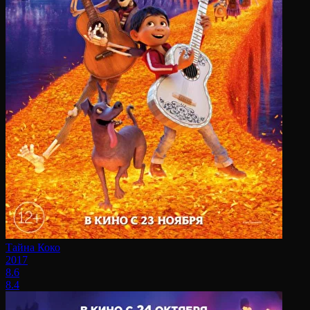
Тайна Коко
2017
8.6
8.4