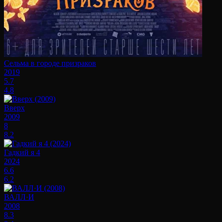
Сельма в городе призраков
2019
5.7
4.8
Вверх
2009
8
8.2
Гадкий я 4
2024
6.6
6.2
ВАЛЛ·И
2008
8.3