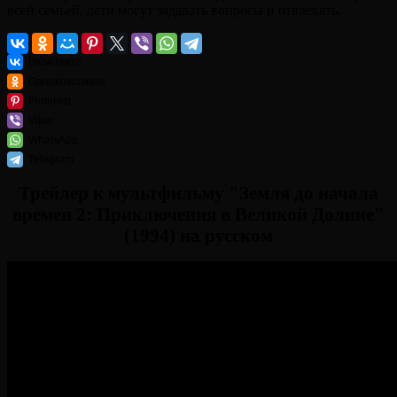
всей семьей, дети могут задавать вопросы и отвлекать.
ВКонтакте
Одноклассники
Pinterest
Viber
WhatsApp
Telegram
Трейлер к мультфильму "Земля до начала
времен 2: Приключения в Великой Долине"
(1994) на русском