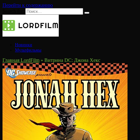
Перейти к содержанию
Search for:
Новинки
Мультфильмы
Главная LordFilm
»
Витрина DC: Джона Хекс