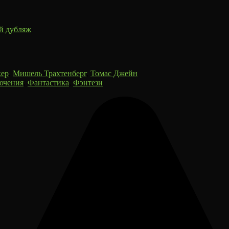
й дубляж
кер
,
Мишель Трахтенберг
,
Томас Джейн
ючения
,
Фантастика
,
Фэнтези