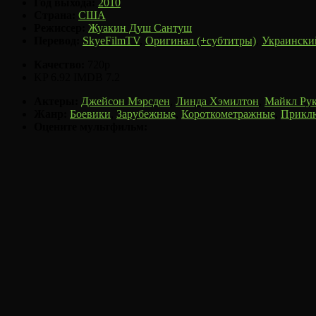
Год выхода:
2010
Страна:
США
Режиссер:
Жуакин Душ Сантуш
Перевод:
SkyeFilmTV
,
Оригинал (+субтитры)
,
Украински
Качество:
720p
KP
6.92
IMDB
7.2
Актеры:
Джейсон Мэрсден
,
Линда Хэмилтон
,
Майкл Ру
Жанр:
Боевики
,
Зарубежные
,
Короткометражные
,
Прикл
Оцените мультфильм: