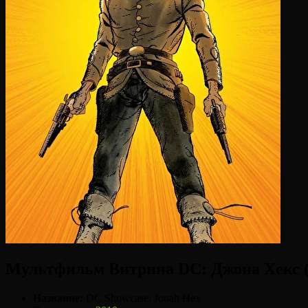
Мультфильм Витрина DC: Джона Хекс (
Название:
DC Showcase: Jonah Hex