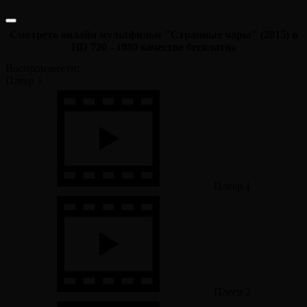
Смотреть онлайн мультфильм "Странные чары" (2015) в
HD 720 - 1080 качестве бесплатно
Воспроизвести:
Плеер 1
Плеер 1
Плеер 2