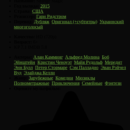
Название:
Strange Magic
Год выхода:
2015
Страна:
США
Режиссер:
Гари Ридстром
Перевод:
Дубляж
,
Оригинал (+субтитры)
,
Украинский
многоголосый
Качество:
HD (720p)
Возраст:
6+
KP
7.1
IMDB
5.8
Актеры:
Алан Камминг
,
Альфред Молина
,
Боб
Эйнштейн
,
Кристин Ченоуэт
,
Майя Рудольф
,
Мередит
Энн Булл
,
Петер Стормаре
,
Сэм Палладио
,
Эван Рэйчел
Вуд
,
Элайджа Келли
Жанр:
Зарубежные
,
Комедии
,
Мюзиклы
,
Полнометражные
,
Приключения
,
Семейные
,
Фэнтези
Оцените мультфильм: