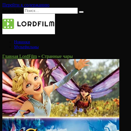
Перейти к содержанию
Search for:
Новинки
Мультфильмы
Главная LordFilm
»
Странные чары