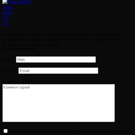
Лука
2021
7.6
7.5
Мультфильм "Странные чары" (2015) также доступен к просмотру на
телефоне или планшете андроид онлайн (Android с поддержкой HLS), на
iPhone/iPad под управлением iOS.
Добавить отзыв
Имя
*
Email
*
Комментарий
Сохранить моё имя, email и адрес сайта в этом браузере для