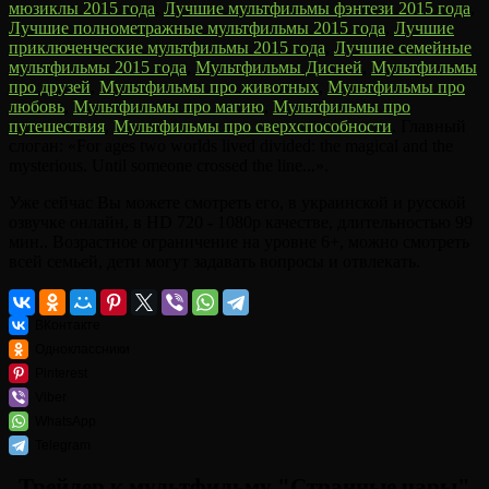
мюзиклы 2015 года
,
Лучшие мультфильмы фэнтези 2015 года
,
Лучшие полнометражные мультфильмы 2015 года
,
Лучшие
приключенческие мультфильмы 2015 года
,
Лучшие семейные
мультфильмы 2015 года
,
Мультфильмы Дисней
,
Мультфильмы
про друзей
,
Мультфильмы про животных
,
Мультфильмы про
любовь
,
Мультфильмы про магию
,
Мультфильмы про
путешествия
,
Мультфильмы про сверхспособности
. Главный
слоган: «For ages two worlds lived divided: the magical and the
mysterious. Until someone crossed the line...».
Уже сейчас Вы можете смотреть его, в украинской и русской
озвучке онлайн, в HD 720 - 1080p качестве, длительностью 99
мин.. Возрастное ограничение на уровне 6+, можно смотреть
всей семьей, дети могут задавать вопросы и отвлекать.
ВКонтакте
Одноклассники
Pinterest
Viber
WhatsApp
Telegram
Трейлер к мультфильму "Странные чары"