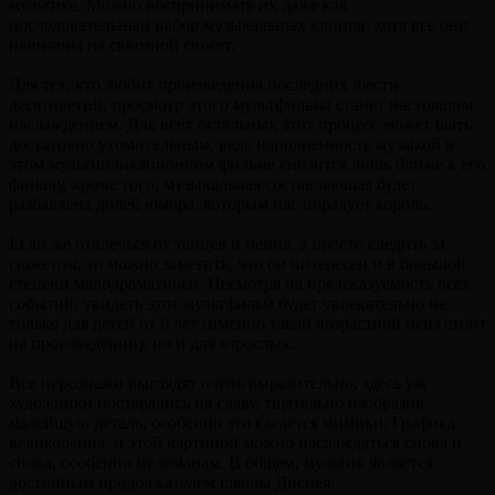
мультика. Можно воспринимать их даже как
последовательный набор музыкальных клипов, хотя все они
нанизаны на сквозной сюжет.
Для тех, кто любит произведения последних шести
десятилетий, просмотр этого мультфильма станет настоящим
наслаждением. Для всех остальных этот процесс может быть
достаточно утомительным, ведь наполненность музыкой в
этом мультипликационном фильме снизится лишь ближе к его
финалу, кроме того, музыкальная составляющая будет
разбавлена долей юмора, которым нас порадует король.
Если же отвлечься от танцев и пения, а просто следить за
сюжетом, то можно заметить, что он интересен и в большой
степени мелодраматичен. Несмотря на предсказуемость всех
событий, увидеть этот мультфильм будет увлекательно не
только для детей от 6 лет (именно такой возрастной ценз стоит
на произведении), но и для взрослых.
Все персонажи выглядят очень выразительно, здесь уж
художники постарались на славу, тщательно изобразив
малейшую деталь, особенно это касается мимики. Графика
великолепна, и этой картиной можно наслаждаться снова и
снова, особенно меломанам. В общем, мультик является
достойным продолжателем школы Диснея.