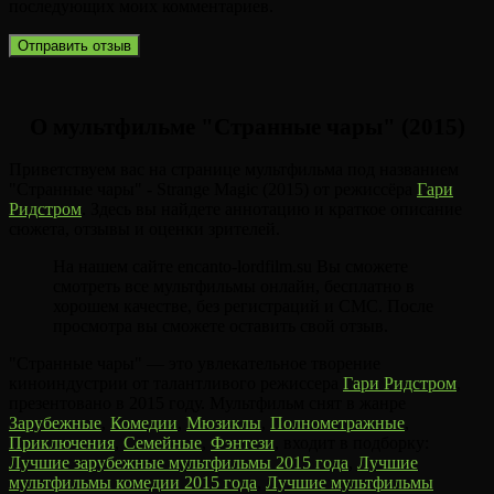
последующих моих комментариев.
О мультфильме "Странные чары" (2015)
Приветствуем вас на странице мультфильма под названием
"Странные чары" - Strange Magic (2015) от режиссёра
Гари
Ридстром
. Здесь вы найдете аннотацию и краткое описание
сюжета, отзывы и оценки зрителей.
На нашем сайте encanto-lordfilm.su Вы сможете
смотреть все мультфильмы онлайн, бесплатно в
хорошем качестве, без регистраций и СМС. После
просмотра вы сможете оставить свой отзыв.
"Странные чары" — это увлекательное творение
киноиндустрии от талантливого режиссера
Гари Ридстром
,
презентовано в 2015 году. Мультфильм снят в жанре
Зарубежные
,
Комедии
,
Мюзиклы
,
Полнометражные
,
Приключения
,
Семейные
,
Фэнтези
, входит в подборку:
Лучшие зарубежные мультфильмы 2015 года
,
Лучшие
мультфильмы комедии 2015 года
,
Лучшие мультфильмы