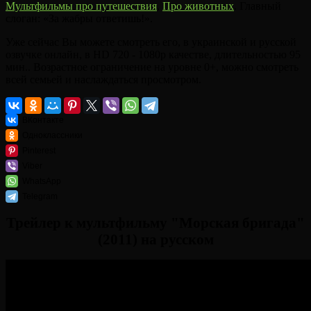
Мультфильмы про путешествия
,
Про животных
. Главный
слоган: «За жабры ответишь!».
Уже сейчас Вы можете смотреть его, в украинской и русской
озвучке онлайн, в HD 720 - 1080p качестве, длительностью 95
мин.. Возрастное ограничение на уровне 0+, можно смотреть
всей семьей и наслаждаться просмотром.
ВКонтакте
Одноклассники
Pinterest
Viber
WhatsApp
Telegram
Трейлер к мультфильму "Морская бригада"
(2011) на русском