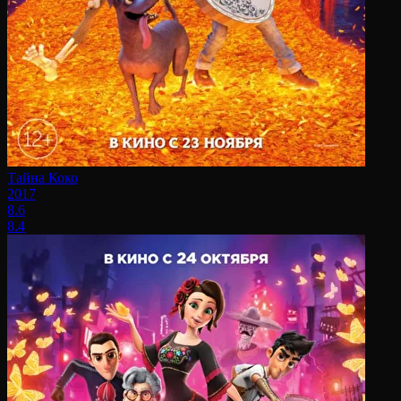
Тайна Коко
2017
8.6
8.4