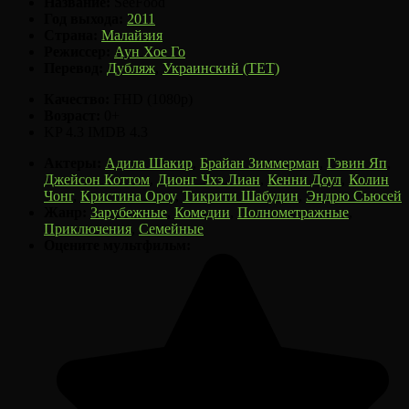
Название:
SeeFood
Год выхода:
2011
Страна:
Малайзия
Режиссер:
Аун Хое Го
Перевод:
Дубляж
,
Украинский (ТЕТ)
Качество:
FHD (1080p)
Возраст:
0+
KP
4.3
IMDB
4.3
Актеры:
Адила Шакир
,
Брайан Зиммерман
,
Гэвин Яп
,
Джейсон Коттом
,
Дионг Чхэ Лиан
,
Кенни Доул
,
Колин
Чонг
,
Кристина Ороу
,
Тикрити Шабудин
,
Эндрю Сьюсей
Жанр:
Зарубежные
,
Комедии
,
Полнометражные
,
Приключения
,
Семейные
Оцените мультфильм: