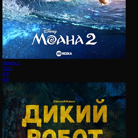
Моана 2
2024
6.9
6.8