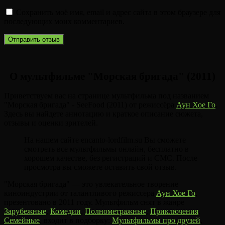
Сохранить моё имя, email и адрес сайта в этом браузере для
последующих моих комментариев.
О мультфильме "Морская бригада" (2011)
Приветствуем вас на странице мультфильма под названием
"Морская бригада" - SeeFood (2011) от режиссёра
Аун Хое Го
.
Здесь вы найдете аннотацию и краткое описание сюжета,
отзывы и оценки зрителей.
На нашем сайте encanto-lordfilm.su Вы сможете
смотреть все мультфильмы онлайн, бесплатно в
хорошем качестве, без регистраций и СМС. После
просмотра вы сможете оставить свой отзыв.
"Морская бригада" — это увлекательное творение
киноиндустрии от талантливого режиссера
Аун Хое Го
,
презентовано в 2011 году. Мультфильм снят в жанре
Зарубежные
,
Комедии
,
Полнометражные
,
Приключения
,
Семейные
, входит в подборку:
Мультфильмы про друзей
,