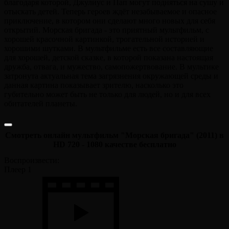
благодаря которой, Джулиус и Пап могут подняться на сушу и
отыскать детей. Теперь героев ждёт незабываемое и опасное
приключение, в котором они сделают много новых для себя
открытий. Морская бригада - это приятный мультфильм, с
хорошей красочной картинкой, трогательной историей и
хорошими шутками. В мультфильме есть все составляющие
для хорошей, детской сказке, в которой показана настоящая
дружба, отвага, и мужество, самопожертвование. В мультике
затронута актуальная тема загрязнения окружающей среды и
данная картина показывает зрителю, насколько это
губительно может быть не только для людей, но и для всех
обитателей планеты.
Смотреть онлайн мультфильм "Морская бригада" (2011) в
HD 720 - 1080 качестве бесплатно
Воспроизвести:
Плеер 1