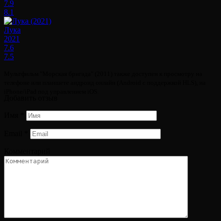
7.9
8.1
Лука
2021
7.6
7.5
Мультфильм "Морская бригада" (2011) также доступен к просмотру на
телефоне или планшете андроид онлайн (Android с поддержкой HLS), на
iPhone/iPad под управлением iOS.
Добавить отзыв
Имя
*
Email
*
Комментарий