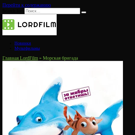
Перейти к содержанию
Search for:
Новинки
Мультфильмы
Главная LordFilm
»
Морская бригада