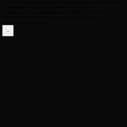
© 2026 Весь материал на сайте представлен исключительно
для домашнего ознакомительного просмотра.
Онлайн кинотеатр ЛордФильм (LordFilm). В случае
нарушения авторских прав, обращайтесь на почту
info@encanto-lordfilm.su.