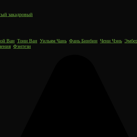
сый закадровый
ой Ван
,
Тони Ван
,
Уильям Чань
,
Фань Бинбин
,
Чени Чэнь
,
Эмбе
чения
,
Фэнтези