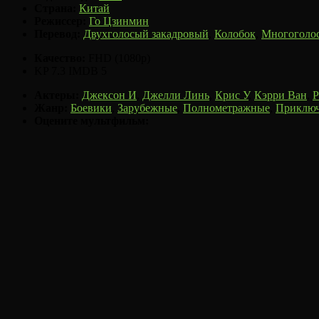
Страна:
Китай
Режиссер:
Го Цзинмин
Перевод:
Двухголосый закадровый
,
Колобок
,
Многоголо
Качество:
FHD (1080p)
KP
7.3
IMDB
5
Актеры:
Джексон И
,
Джелли Линь
,
Крис У
,
Кэрри Ван
,
Р
Жанр:
Боевики
,
Зарубежные
,
Полнометражные
,
Приклю
Оцените мультфильм: