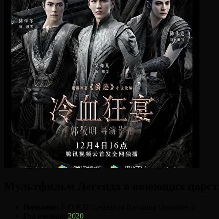
Мультфильм Легенда о воюющих царств
Название:
L.O.R.D: Legend of Ravaging Dynasties 2
Год выхода:
2020