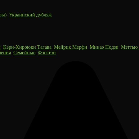
ры)
,
Украинский дубляж
й
,
Кэри-Хироюки Тагава
,
Мейрик Мерфи
,
Минаэ Нодзи
,
Мэттью
чения
,
Семейные
,
Фэнтези