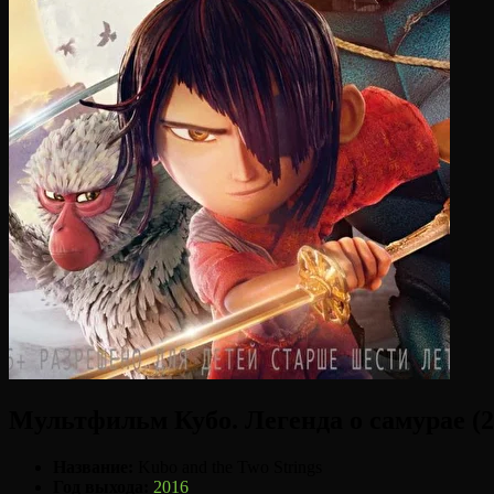
Мультфильм Кубо. Легенда о самурае (2
Название:
Kubo and the Two Strings
Год выхода:
2016