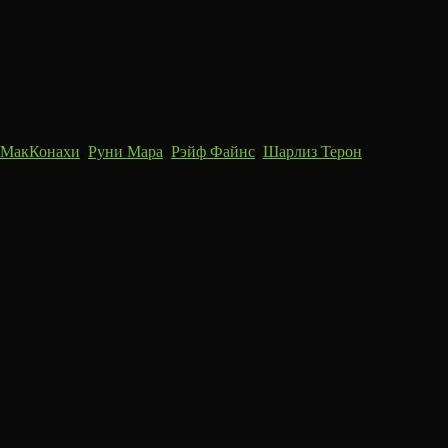
 МакКонахи
,
Руни Мара
,
Рэйф Файнс
,
Шарлиз Терон