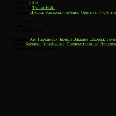
Страна:
США
Режиссер:
Трэвис Найт
Перевод:
Дубляж
,
Казахский дубляж
,
Оригинал (+субтит
Качество:
FHD (1080p)
Возраст:
6+
KP
7.5
IMDB
7.8
Актеры:
Арт Паркинсон
,
Бренда Ваккаро
,
Джордж Таке
Жанр:
Боевики
,
Зарубежные
,
Полнометражные
,
Приклю
Оцените мультфильм: