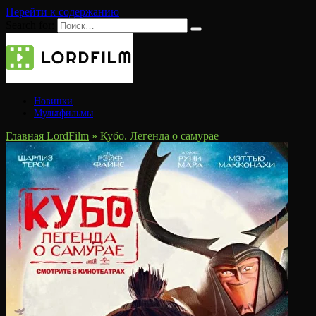
Перейти к содержанию
Search for:
Новинки
Мультфильмы
Главная LordFilm
»
Кубо. Легенда о самурае