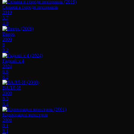
Сельма в городе призраков
2019
5.7
4.8
Вверх
2009
8
8.2
Гадкий я 4
2024
6.6
6.2
ВАЛЛ·И
2008
8.3
8.4
Корпорация монстров
2001
8.1
8.1