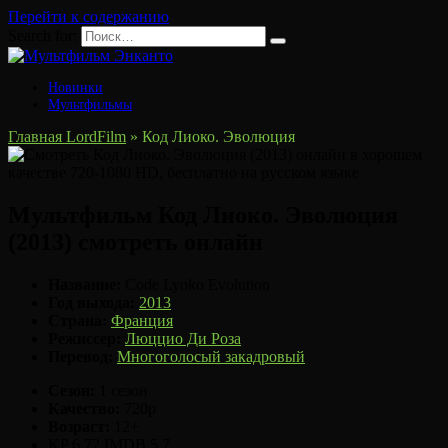
Перейти к содержанию
Search for:
Новинки
Мультфильмы
Главная LordFilm
»
Код Лиоко. Эволюция
Мультфильм Код Лиоко. Эволюция
(2013) смотреть онлайн
Название:
Code Lyoko Evolution
Год выхода:
2013
Страна:
Франция
Режиссер:
Люццио Ди Роза
Перевод:
Многоголосый закадровый
Сезон:
1 сезон
Качество:
720p
Возраст:
12+
KP
6.72
IMDB
5.7