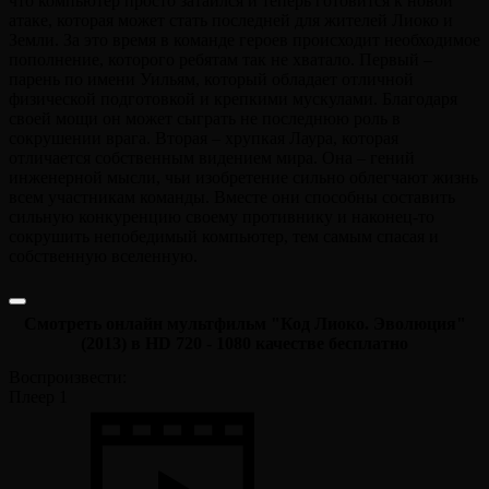
что компьютер просто затаился и теперь готовится к новой
атаке, которая может стать последней для жителей Лиоко и
Земли. За это время в команде героев происходит необходимое
пополнение, которого ребятам так не хватало. Первый –
парень по имени Уильям, который обладает отличной
физической подготовкой и крепкими мускулами. Благодаря
своей мощи он может сыграть не последнюю роль в
сокрушении врага. Вторая – хрупкая Лаура, которая
отличается собственным видением мира. Она – гений
инженерной мысли, чьи изобретение сильно облегчают жизнь
всем участникам команды. Вместе они способны составить
сильную конкуренцию своему противнику и наконец-то
сокрушить непобедимый компьютер, тем самым спасая и
собственную вселенную.
Смотреть онлайн мультфильм "Код Лиоко. Эволюция"
(2013) в HD 720 - 1080 качестве бесплатно
Воспроизвести:
Плеер 1