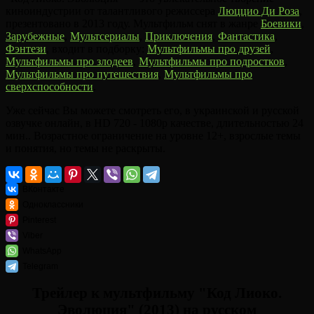
киноиндустрии от талантливого режиссера
Люццио Ди Роза
,
презентовано в 2013 году. Мультфильм снят в жанре
Боевики
,
Зарубежные
,
Мультсериалы
,
Приключения
,
Фантастика
,
Фэнтези
, входит в подборку:
Мультфильмы про друзей
,
Мультфильмы про злодеев
,
Мультфильмы про подростков
,
Мультфильмы про путешествия
,
Мультфильмы про
сверхспособности
.
Уже сейчас Вы можете смотреть его, в украинской и русской
озвучке онлайн, в HD 720 - 1080p качестве, длительностью 24
мин.. Возрастное ограничение на уровне 12+, взрослые темы
и понятия, но темы не раскрыты.
ВКонтакте
Одноклассники
Pinterest
Viber
WhatsApp
Telegram
Трейлер к мультфильму "Код Лиоко.
Эволюция" (2013) на русском