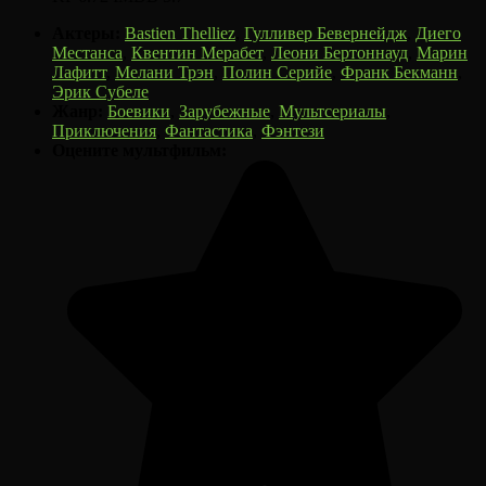
Актеры:
Bastien Thelliez
,
Гулливер Бевернейдж
,
Диего
Местанса
,
Квентин Мерабет
,
Леони Бертоннауд
,
Марин
Лафитт
,
Мелани Трэн
,
Полин Серийе
,
Франк Бекманн
,
Эрик Субеле
Жанр:
Боевики
,
Зарубежные
,
Мультсериалы
,
Приключения
,
Фантастика
,
Фэнтези
Оцените мультфильм: