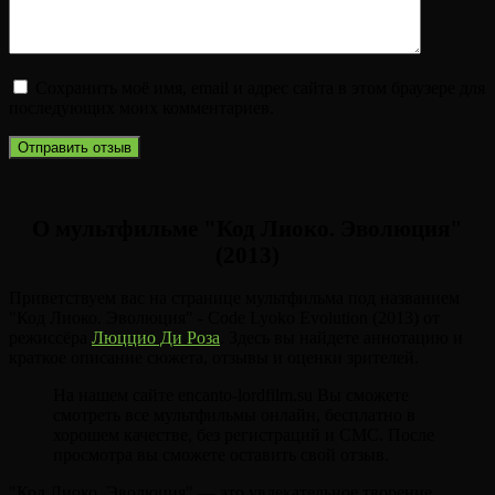
Сохранить моё имя, email и адрес сайта в этом браузере для
последующих моих комментариев.
О мультфильме "Код Лиоко. Эволюция"
(2013)
Приветствуем вас на странице мультфильма под названием
"Код Лиоко. Эволюция" - Code Lyoko Evolution (2013) от
режиссёра
Люццио Ди Роза
. Здесь вы найдете аннотацию и
краткое описание сюжета, отзывы и оценки зрителей.
На нашем сайте encanto-lordfilm.su Вы сможете
смотреть все мультфильмы онлайн, бесплатно в
хорошем качестве, без регистраций и СМС. После
просмотра вы сможете оставить свой отзыв.
"Код Лиоко. Эволюция" — это увлекательное творение