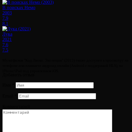
В поисках Немо
2003
7.9
8.1
Лука
2021
7.6
7.5
Мультфильм "Код Лиоко. Эволюция" (2013) также доступен к просмотру на
телефоне или планшете андроид онлайн (Android с поддержкой HLS), на
iPhone/iPad под управлением iOS.
Добавить отзыв
Имя
*
Email
*
Комментарий