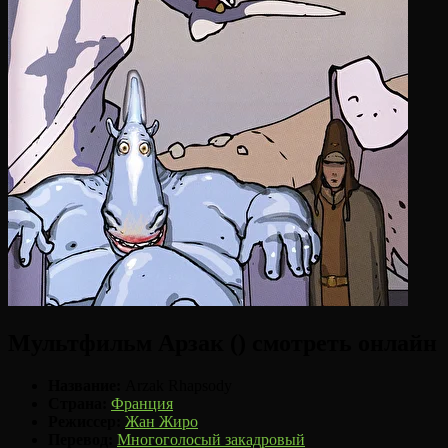
Мультфильм Арзак () смотреть онлайн
Название:
Arzak Rhapsody
Страна:
Франция
Режиссер:
Жан Жиро
Перевод:
Многоголосый закадровый