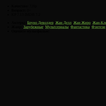
Качество:
720p
Возраст:
0+
KP
7.13
IMDB
7.2
Актеры:
Бруно Деволдер
,
Жан Делл
,
Жан Жиро
,
Жан-Кл
Жанр:
Зарубежные
,
Мультсериалы
,
Фантастика
,
Фэнтези
Оцените мультфильм: