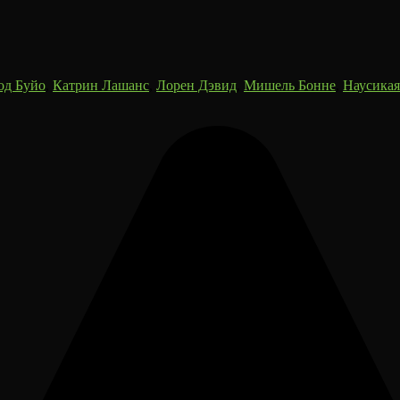
од Буйо
,
Катрин Лашанс
,
Лорен Дэвид
,
Мишель Бонне
,
Наусика