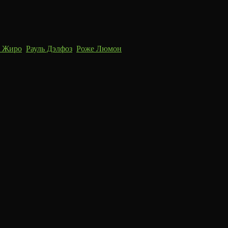
я Жиро
,
Рауль Дэлфоз
,
Роже Люмон