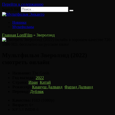
Перейти к содержанию
Search for:
Новинки
Мультфильмы
Главная LordFilm
»
Зверолэнд
Мультфильм Зверолэнд (2022)
смотреть онлайн
Название:
The Gools
Год выхода:
2022
Страна:
Иран
,
Китай
Режиссер:
Киануш Далванд
,
Фарзад Далванд
Перевод:
Дубляж
Качество:
FHD (1080p)
Возраст:
6+
KP
5.3
IMDB
6