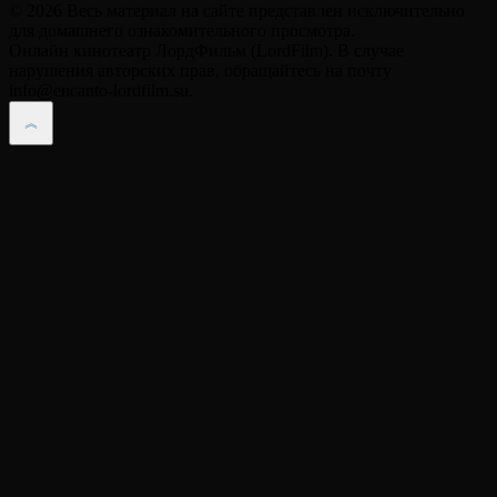
© 2026 Весь материал на сайте представлен исключительно
для домашнего ознакомительного просмотра.
Онлайн кинотеатр ЛордФильм (LordFilm). В случае
нарушения авторских прав, обращайтесь на почту
info@encanto-lordfilm.su.