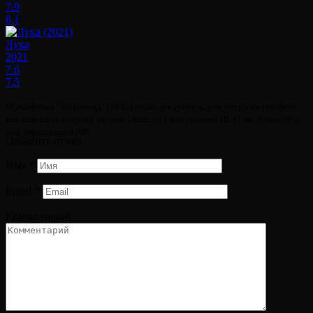
7.9
8.1
Лука
2021
7.6
7.5
Мультфильм "Зверолэнд" (2022) также доступен к просмотру на телефоне
или планшете андроид онлайн (Android с поддержкой HLS), на iPhone/iPad
под управлением iOS.
Добавить отзыв
Имя
*
Email
*
Комментарий