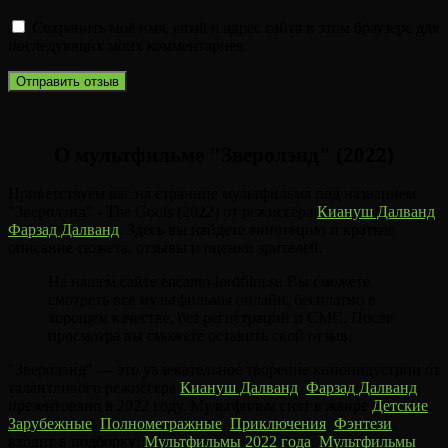
Сохранить моё имя, email и адрес сайта в этом браузере для
последующих моих комментариев.
О мультфильме "Зверолэнд" (2022)
Приветствуем вас на странице мультфильма под названием
"Зверолэнд" - The Gools (2022) от режиссёра
Киануш Далванд
,
Фарзад Далванд
. Здесь вы найдете аннотацию и краткое
описание сюжета, отзывы и оценки зрителей.
На нашем сайте encanto-lordfilm.su Вы сможете
смотреть все мультфильмы онлайн, бесплатно в
хорошем качестве, без регистраций и СМС. После
просмотра вы сможете оставить свой отзыв.
"Зверолэнд" — это увлекательное творение киноиндустрии от
талантливого режиссера
Киануш Далванд
,
Фарзад Далванд
,
презентовано в 2022 году. Мультфильм снят в жанре
Детские
,
Зарубежные
,
Полнометражные
,
Приключения
,
Фэнтези
,
входит в подборку:
Мультфильмы 2022 года
,
Мультфильмы