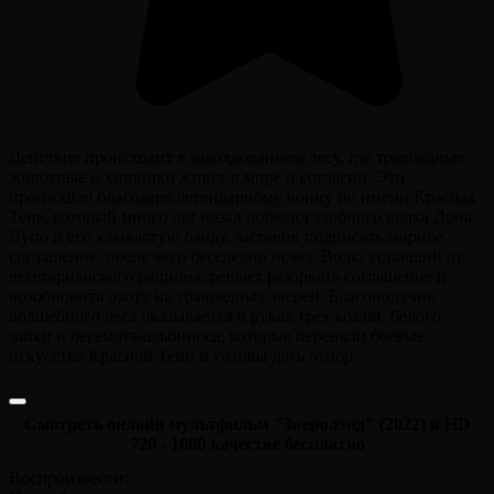
Действие происходит в заколдованном лесу, где травоядные
животные и хищники живут в мире и согласии. Это
произошло благодаря легендарному воину по имени Красная
Тень, который много лет назад победил злобного волка Дона
Лупо и его клыкастую банду, заставив подписать мирное
соглашение, после чего бесследно исчез. Волк, уставший от
вегетарианского рациона, решает разорвать соглашение и
возобновить охоту на травоядных зверей. Благополучие
волшебного леса оказывается в руках трех козлят, белого
зайки и бегемота-альбиноса, которые переняли боевые
искусства Красной Тени и готовы дать отпор.
Смотреть онлайн мультфильм "Зверолэнд" (2022) в HD
720 - 1080 качестве бесплатно
Воспроизвести: