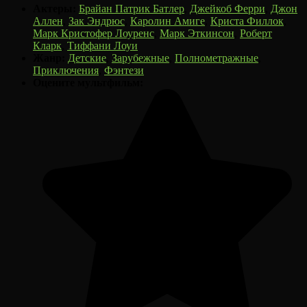
Актеры:
Брайан Патрик Батлер
,
Джейкоб Ферри
,
Джон
Аллен
,
Зак Эндрюс
,
Каролин Амиге
,
Криста Филлок
,
Марк Кристофер Лоуренс
,
Марк Эткинсон
,
Роберт
Кларк
,
Тиффани Лоуи
Жанр:
Детские
,
Зарубежные
,
Полнометражные
,
Приключения
,
Фэнтези
Оцените мультфильм: