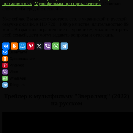
про животных
,
Мультфильмы про приключения
. Главный
слоган: «Вперёд и с песней!».
Уже сейчас Вы можете смотреть его, в украинской и русской
озвучке онлайн, в HD 720 - 1080p качестве, длительностью 89
мин.. Возрастное ограничение на уровне 6+, можно смотреть
всей семьей, дети могут задавать вопросы и отвлекать.
ВКонтакте
Одноклассники
Pinterest
Viber
WhatsApp
Telegram
Трейлер к мультфильму "Зверолэнд" (2022)
на русском