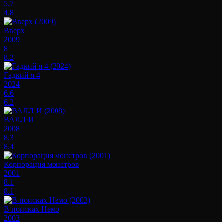
5.7
4.8
Вверх
2009
8
8.2
Гадкий я 4
2024
6.6
6.2
ВАЛЛ·И
2008
8.3
8.4
Корпорация монстров
2001
8.1
8.1
В поисках Немо
2003