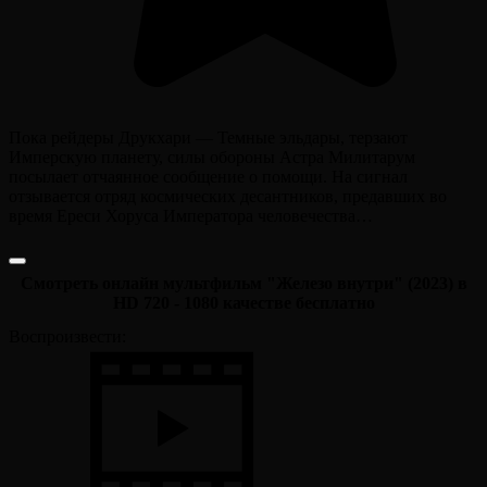
Пока рейдеры Друкхари — Темные эльдары, терзают
Имперскую планету, силы обороны Астра Милитарум
посылает отчаянное сообщение о помощи. На сигнал
отзывается отряд космических десантников, предавших во
время Ереси Хоруса Императора человечества…
Смотреть онлайн мультфильм "Железо внутри" (2023) в
HD 720 - 1080 качестве бесплатно
Воспроизвести: