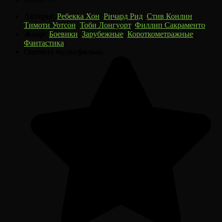
Актеры:
Ребекка Хон
,
Ричард Рид
,
Стив Конлин
,
Тимоти Уотсон
,
Тоби Лонгуорт
,
Филлип Сакраменто
Жанр:
Боевики
,
Зарубежные
,
Короткометражные
,
Фантастика
Оцените мультфильм: