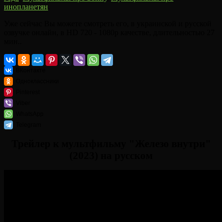
инопланетян
.
Уже сейчас Вы можете смотреть его, в украинской и русской
озвучке онлайн, в HD 720 - 1080p качестве, длительностью 27
мин..
ВКонтакте
Одноклассники
Pinterest
Viber
WhatsApp
Telegram
Трейлер к мультфильму "Железо внутри"
(2023) на русском