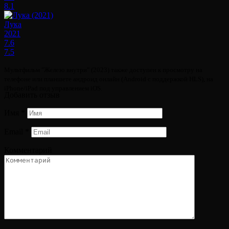
8.1
Лука
2021
7.6
7.5
Мультфильм "Железо внутри" (2023) также доступен к просмотру на
телефоне или планшете андроид онлайн (Android с поддержкой HLS), на
iPhone/iPad под управлением iOS.
Добавить отзыв
Имя
*
Email
*
Комментарий