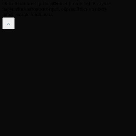
Онлайн кинотеатр ЛордФильм (LordFilm). В случае
нарушения авторских прав, обращайтесь на почту
info@encanto-lordfilm.su.