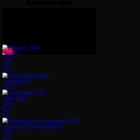
Трейлер
Смотрите также
Моана 2
2024
6.9
6.8
Дикий робот
2024
Тайна Коко
2017
8.6
8.4
Сельма в городе призраков
2019
5.7