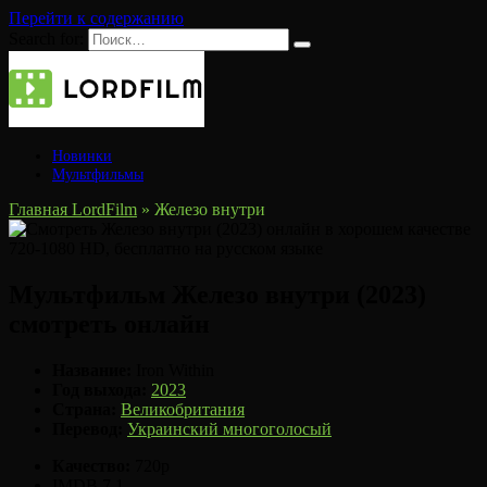
Перейти к содержанию
Search for:
Новинки
Мультфильмы
Главная LordFilm
»
Железо внутри
Мультфильм Железо внутри (2023)
смотреть онлайн
Название:
Iron Within
Год выхода:
2023
Страна:
Великобритания
Перевод:
Украинский многоголосый
Качество:
720p
IMDB
7.1