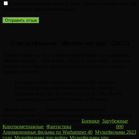
Сохранить моё имя, email и адрес сайта в этом браузере для
последующих моих комментариев.
О мультфильме "Железо внутри" (2023)
Приветствуем вас на странице мультфильма под названием
"Железо внутри" - Iron Within (2023) от режиссёра . Здесь вы
найдете аннотацию и краткое описание сюжета, отзывы и
оценки зрителей.
На нашем сайте encanto-lordfilm.su Вы сможете
смотреть все мультфильмы онлайн, бесплатно в
хорошем качестве, без регистраций и СМС. После
просмотра вы сможете оставить свой отзыв.
"Железо внутри" — это увлекательное творение
киноиндустрии от талантливого режиссера , презентовано в
2023 году. Мультфильм снят в жанре
Боевики
,
Зарубежные
,
Короткометражные
,
Фантастика
, входит в подборку:
000
,
Анимационные фильмы по Warhammer 40
,
Мультфильмы 2023
года
,
Мультфильмы про войну
,
Мультфильмы про