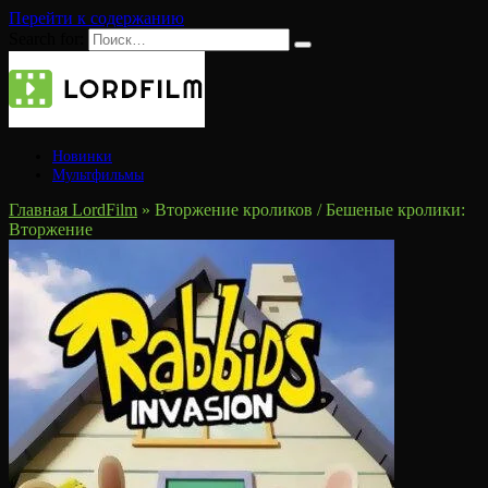
Перейти к содержанию
Search for:
Новинки
Мультфильмы
Главная LordFilm
»
Вторжение кроликов / Бешеные кролики:
Вторжение