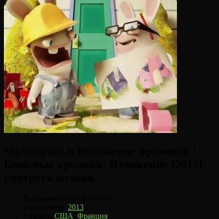
Мультфильм Вторжение кроликов /
Бешеные кролики: Вторжение (2013)
смотреть онлайн
Название:
Rabbids Invasion
Год выхода:
2013
Страна:
США
,
Франция