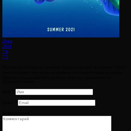
Лука
2021
7.6
7.5
Мультфильм "Вторжение кроликов / Бешеные кролики: Вторжение" (2013)
также доступен к просмотру на телефоне или планшете андроид онлайн
(Android с поддержкой HLS), на iPhone/iPad под управлением iOS.
Добавить отзыв
Имя
*
Email
*
Комментарий