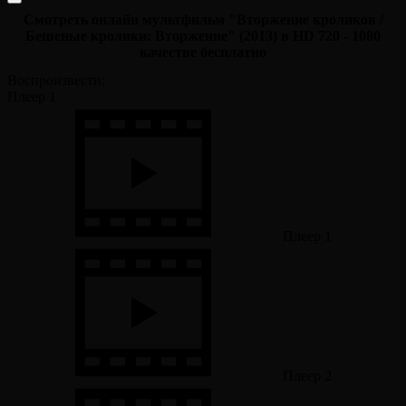
Смотреть онлайн мультфильм "Вторжение кроликов /
Бешеные кролики: Вторжение" (2013) в HD 720 - 1080
качестве бесплатно
Воспроизвести:
Плеер 1
Плеер 1
Плеер 2