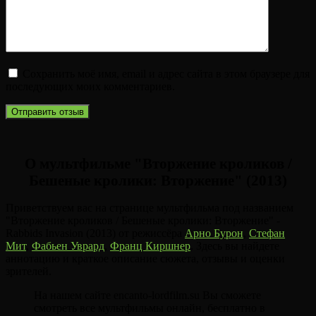
Сохранить моё имя, email и адрес сайта в этом браузере для
последующих моих комментариев.
О мультфильме "Вторжение кроликов /
Бешеные кролики: Вторжение" (2013)
Приветствуем вас на странице мультфильма под названием
"Вторжение кроликов / Бешеные кролики: Вторжение" -
Rabbids Invasion (2013) от режиссёра
Арно Бурон
,
Стефан
Мит
,
Фабьен Уврард
,
Франц Киршнер
. Здесь вы найдете
аннотацию и краткое описание сюжета, отзывы и оценки
зрителей.
На нашем сайте encanto-lordfilm.su Вы сможете
смотреть все мультфильмы онлайн, бесплатно в