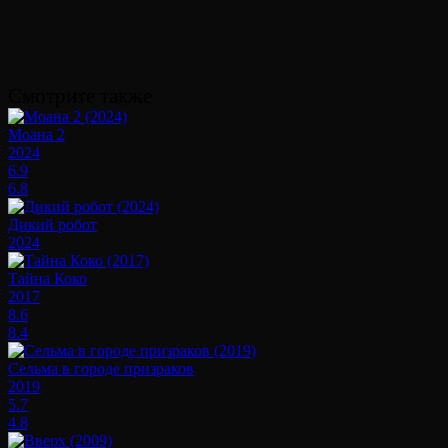
Смотрите также
Моана 2
2024
6.9
6.8
Дикий робот
2024
Тайна Коко
2017
8.6
8.4
Сельма в городе призраков
2019
5.7
4.8