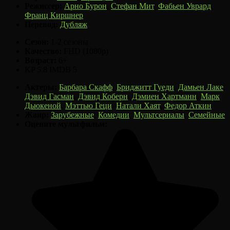
Режиссер:
Арно Бурон
,
Стефан Мит
,
Фабьен Уврард
,
Франц Киршнер
Перевод:
Дубляж
Сезон:
1-2 сезоны
Качество:
FHD (1080p)
Возраст:
6+
KP
5.8
IMDB
5
Актеры:
Барбара Скафф
,
Бриджитт Гуеди
,
Дамьен Лаке
,
Дэвид Гасман
,
Дэвид Коберн
,
Дэмиен Хартманн
,
Марк
Дьюкеной
,
Мэттью Геци
,
Натали Хаят
,
Федор Аткин
Жанр:
Зарубежные
,
Комедии
,
Мультсериалы
,
Семейные
Оцените мультфильм: