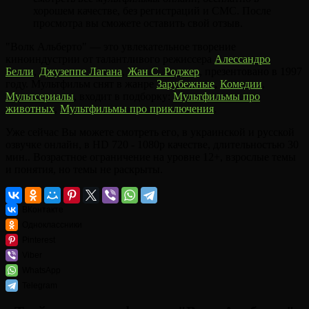
хорошем качестве, без регистраций и СМС. После
просмотра вы сможете оставить свой отзыв.
"Волк Альберто" — это увлекательное творение
киноиндустрии от талантливого режиссера
Алессандро
Белли
,
Джузеппе Лагана
,
Жан С. Роджер
, презентовано в 1997
году. Мультфильм снят в жанре
Зарубежные
,
Комедии
,
Мультсериалы
, входит в подборку:
Мультфильмы про
животных
,
Мультфильмы про приключения
.
Уже сейчас Вы можете смотреть его, в украинской и русской
озвучке онлайн, в HD 720 - 1080p качестве, длительностью 30
мин.. Возрастное ограничение на уровне 12+, взрослые темы
и понятия, но темы не раскрыты.
ВКонтакте
Одноклассники
Pinterest
Viber
WhatsApp
Telegram