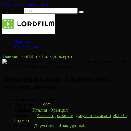
Перейти к содержанию
Search for:
Новинки
Мультфильмы
Главная LordFilm
»
Волк Альберто
Мультфильм Волк Альберто (1997)
смотреть онлайн
Название:
Lupo Alberto
Год выхода:
1997
Страна:
Италия
,
Франция
Режиссер:
Алессандро Белли
,
Джузеппе Лагана
,
Жан С.
Роджер
Перевод:
Двухголосый закадровый