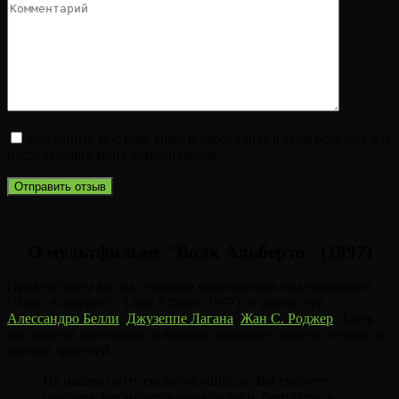
Сохранить моё имя, email и адрес сайта в этом браузере для
последующих моих комментариев.
О мультфильме "Волк Альберто" (1997)
Приветствуем вас на странице мультфильма под названием
"Волк Альберто" - Lupo Alberto (1997) от режиссёра
Алессандро Белли
,
Джузеппе Лагана
,
Жан С. Роджер
. Здесь
вы найдете аннотацию и краткое описание сюжета, отзывы и
оценки зрителей.
На нашем сайте encanto-lordfilm.su Вы сможете
смотреть все мультфильмы онлайн, бесплатно в