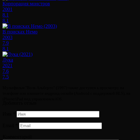
Корпорация монстров
2001
8.1
8.1
В поисках Немо
2003
7.9
8.1
Лука
2021
7.6
7.5
Мультфильм "Волк Альберто" (1997) также доступен к просмотру на
телефоне или планшете андроид онлайн (Android с поддержкой HLS), на
iPhone/iPad под управлением iOS.
Добавить отзыв
Имя
*
Email
*
Комментарий