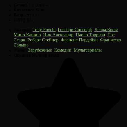
Сезон:
1-2 сезоны
Качество:
720p
Возраст:
12+
IMDB
6.6
Актеры:
Tony Fuochi
,
Грегори Снегофф
,
Лелла Коста
,
Мино Каприо
,
Ник Александр
,
Паоло Торризи
,
Пэт
Старк
,
Роберт Стейнер
,
Франсис Пардейян
,
Франческо
Сальви
Жанр:
Зарубежные
,
Комедии
,
Мультсериалы
Оцените мультфильм: