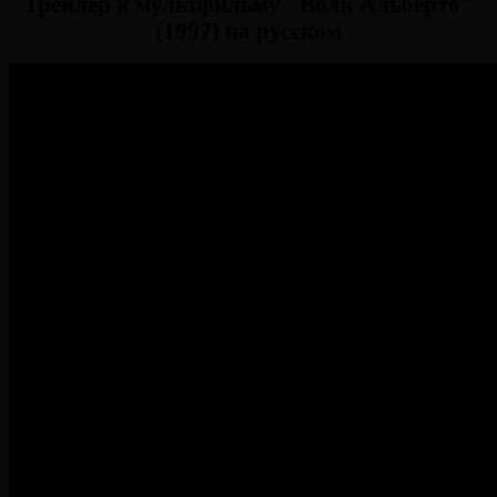
Трейлер к мультфильму "Волк Альберто"
(1997) на русском