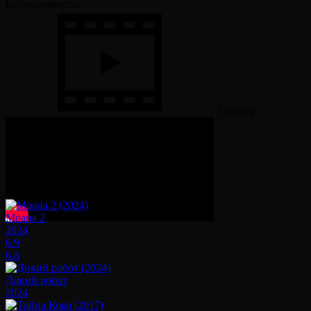
Воспроизвести:
Трейлер
Смотрите также
Моана 2
2024
6.9
6.8
Дикий робот
2024