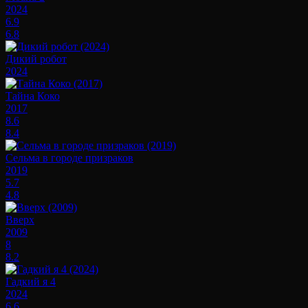
2024
6.9
6.8
Дикий робот
2024
Тайна Коко
2017
8.6
8.4
Сельма в городе призраков
2019
5.7
4.8
Вверх
2009
8
8.2
Гадкий я 4
2024
6.6