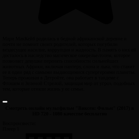
Мари МакКейб родилась в бедной африканской деревне и
почти не помнит своих родителей, которых погубили
вездесущее насилие, коррупция и жадность. В память о них ей
досталось в наследство магическое ожерелье-тотем, которое
позволяет девушке перенять способности сильнейших
животных Африки, включая пантеру, слона и льва, что ставит
ее в один ряд с самыми выдающимися супергероями планеты.
Теперь проживая в Детройте, она работает в тандеме с
Флэшем и Зеленой Стрелой, защищая мир от угроз, подобных
тем, которые отняли жизнь у ее семьи.
Смотреть онлайн мультфильм "Виксен: Фильм" (2017) в
HD 720 - 1080 качестве бесплатно
Воспроизвести:
Плеер 1