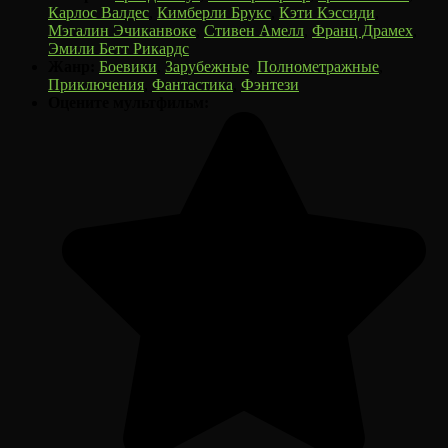
Карлос Валдес
,
Кимберли Брукс
,
Кэти Кэссиди
,
Мэгалин Эчиканвоке
,
Стивен Амелл
,
Франц Драмех
,
Эмили Бетт Рикардс
Жанр:
Боевики
,
Зарубежные
,
Полнометражные
,
Приключения
,
Фантастика
,
Фэнтези
Оцените мультфильм: