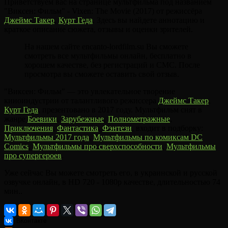
Приветствуем вас на странице мультфильма под названием
"Виксен: Фильм" - Vixen: The Movie (2017) от режиссёра
Джеймс Такер
,
Курт Геда
. Здесь вы найдете аннотацию и
краткое описание сюжета, отзывы и оценки зрителей.
На нашем сайте encanto-lordfilm.su Вы сможете
смотреть все мультфильмы онлайн, бесплатно в
хорошем качестве, без регистраций и СМС. После
просмотра вы сможете оставить свой отзыв.
"Виксен: Фильм" — это увлекательное творение
киноиндустрии от талантливого режиссера
Джеймс Такер
,
Курт Геда
, презентовано в 2017 году. Мультфильм снят в
жанре
Боевики
,
Зарубежные
,
Полнометражные
,
Приключения
,
Фантастика
,
Фэнтези
, входит в подборку:
Мультфильмы 2017 года
,
Мультфильмы по комиксам DC
Comics
,
Мультфильмы про сверхспособности
,
Мультфильмы
про супергероев
.
Уже сейчас Вы можете смотреть его, в украинской и русской
озвучке онлайн, в HD 720 - 1080p качестве, длительностью 74
мин..
ВКонтакте