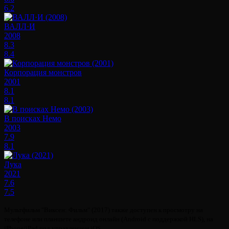
6.2
ВАЛЛ·И
2008
8.3
8.4
Корпорация монстров
2001
8.1
8.1
В поисках Немо
2003
7.9
8.1
Лука
2021
7.6
7.5
Мультфильм "Виксен: Фильм" (2017) также доступен к просмотру на
телефоне или планшете андроид онлайн (Android с поддержкой HLS), на
iPhone/iPad под управлением iOS.