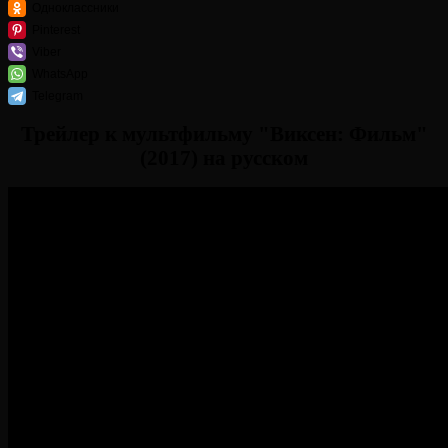
Одноклассники
Pinterest
Viber
WhatsApp
Telegram
Трейлер к мультфильму "Виксен: Фильм"
(2017) на русском