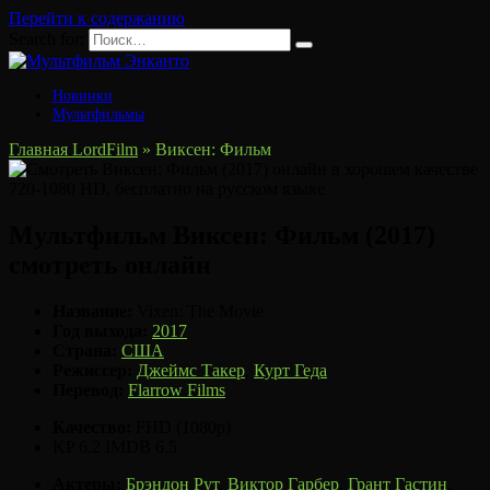
Перейти к содержанию
Search for:
Новинки
Мультфильмы
Главная LordFilm
»
Виксен: Фильм
Мультфильм Виксен: Фильм (2017)
смотреть онлайн
Название:
Vixen: The Movie
Год выхода:
2017
Страна:
США
Режиссер:
Джеймс Такер
,
Курт Геда
Перевод:
Flarrow Films
Качество:
FHD (1080p)
KP
6.2
IMDB
6.5
Актеры:
Брэндон Рут
,
Виктор Гарбер
,
Грант Гастин
,