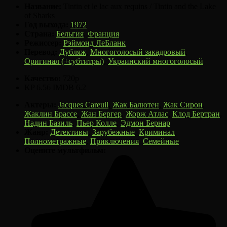
Название:
Tintin et le lac aux requins / Tintin and the Lake
of Sharks
Год выхода:
1972
Страна:
Бельгия
,
Франция
Режиссер:
Рэймонд ЛеБланк
Перевод:
Дубляж
,
Многоголосый закадровый
,
Оригинал (+субтитры)
,
Украинский многоголосый
Качество:
720p
KP
6.56
IMDB
6.2
Актеры:
Jacques Careuil
,
Жак Балютен
,
Жак Сирон
,
Жаклин Брассе
,
Жан Бергер
,
Жорж Атлас
,
Клод Бертран
,
Надин Базиль
,
Пьер Колле
,
Эдмон Бернар
Жанр:
Детективы
,
Зарубежные
,
Криминал
,
Полнометражные
,
Приключения
,
Семейные
Оцените мультфильм: