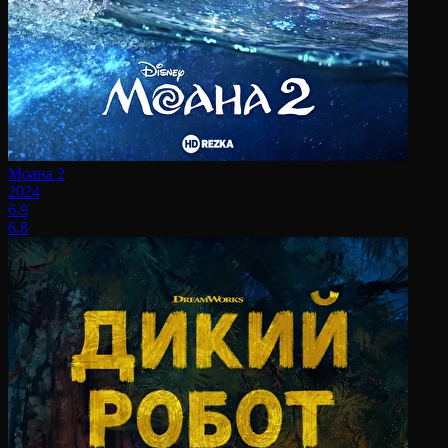
Моана 2
2024
6.9
6.8