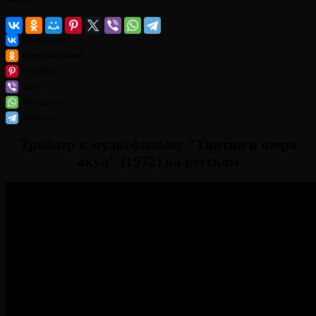
ВКонтакте
Одноклассники
Pinterest
Viber
WhatsApp
Telegram
Трейлер к мультфильму "Тинтин и озеро
акул" (1972) на русском