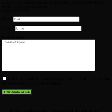
телефоне или планшете андроид онлайн (Android с поддержкой HLS), на
iPhone/iPad под управлением iOS.
Добавить отзыв
Имя
*
Email
*
Комментарий
Сохранить моё имя, email и адрес сайта в этом браузере для
последующих моих комментариев.
О мультфильме "Тинтин и озеро акул"