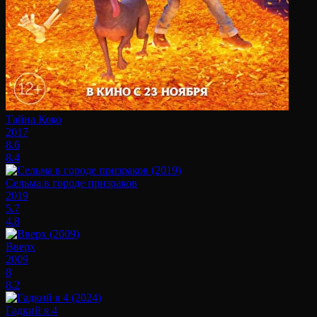
Тайна Коко
2017
8.6
8.4
Сельма в городе призраков
2019
5.7
4.8
Вверх
2009
8
8.2
Гадкий я 4