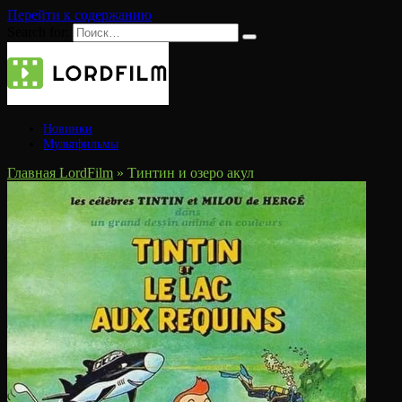
Перейти к содержанию
Search for:
Новинки
Мультфильмы
Главная LordFilm
»
Тинтин и озеро акул