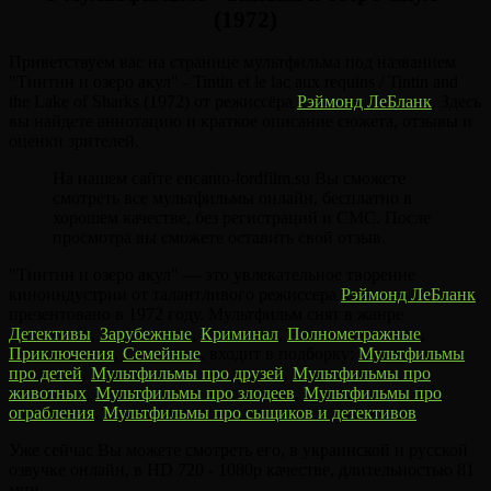
(1972)
Приветствуем вас на странице мультфильма под названием
"Тинтин и озеро акул" - Tintin et le lac aux requins / Tintin and
the Lake of Sharks (1972) от режиссёра
Рэймонд ЛеБланк
. Здесь
вы найдете аннотацию и краткое описание сюжета, отзывы и
оценки зрителей.
На нашем сайте encanto-lordfilm.su Вы сможете
смотреть все мультфильмы онлайн, бесплатно в
хорошем качестве, без регистраций и СМС. После
просмотра вы сможете оставить свой отзыв.
"Тинтин и озеро акул" — это увлекательное творение
киноиндустрии от талантливого режиссера
Рэймонд ЛеБланк
,
презентовано в 1972 году. Мультфильм снят в жанре
Детективы
,
Зарубежные
,
Криминал
,
Полнометражные
,
Приключения
,
Семейные
, входит в подборку:
Мультфильмы
про детей
,
Мультфильмы про друзей
,
Мультфильмы про
животных
,
Мультфильмы про злодеев
,
Мультфильмы про
ограбления
,
Мультфильмы про сыщиков и детективов
.
Уже сейчас Вы можете смотреть его, в украинской и русской
озвучке онлайн, в HD 720 - 1080p качестве, длительностью 81
мин..