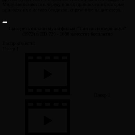
Милу ввязываются в череду новых приключений, которые
приводят их в логово бандитов, спрятанное на дне озера...
Смотреть онлайн мультфильм "Тинтин и озеро акул"
(1972) в HD 720 - 1080 качестве бесплатно
Воспроизвести:
Плеер 1
Плеер 1