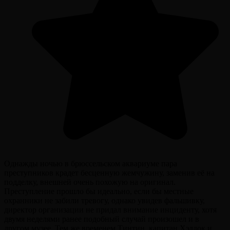
Однажды ночью в брюссельском аквариуме пара
преступников крадет бесценную жемчужину, заменив её на
подделку, внешней очень похожую на оригинал.
Преступление прошло бы идеально, если бы местные
охранники не забили тревогу, однако увидев фальшивку,
директор организации не придал внимание инциденту, хотя
двумя неделями ранее подобный случай произошел и в
другом музее. Тем же временем Тинтин, капитан Хэддок и