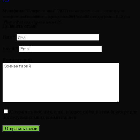
Мультфильм "Суперпитомцы" (2022) также доступен к просмотру на
телефоне или планшете андроид онлайн (Android с поддержкой HLS), на
iPhone/iPad под управлением iOS.
Добавить отзыв
Имя
*
Email
*
Комментарий
Сохранить моё имя, email и адрес сайта в этом браузере для
последующих моих комментариев.