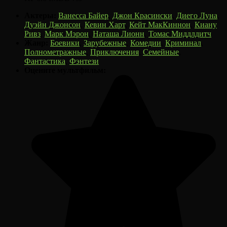
Актеры:
Ванесса Байер
,
Джон Красински
,
Диего Луна
,
Дуэйн Джонсон
,
Кевин Харт
,
Кейт МакКиннон
,
Киану
Ривз
,
Марк Мэрон
,
Наташа Лионн
,
Томас Миддлдитч
Жанр:
Боевики
,
Зарубежные
,
Комедии
,
Криминал
,
Полнометражные
,
Приключения
,
Семейные
,
Фантастика
,
Фэнтези
Оцените мультфильм: