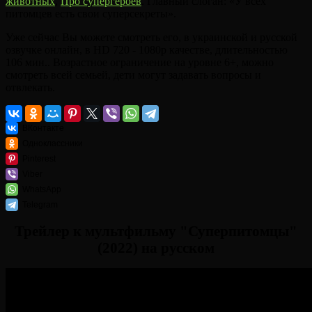
животных
,
Про супергероев
. Главный слоган: «У всех
питомцев есть свои суперсекреты».
Уже сейчас Вы можете смотреть его, в украинской и русской
озвучке онлайн, в HD 720 - 1080p качестве, длительностью
106 мин.. Возрастное ограничение на уровне 6+, можно
смотреть всей семьей, дети могут задавать вопросы и
отвлекать.
ВКонтакте
Одноклассники
Pinterest
Viber
WhatsApp
Telegram
Трейлер к мультфильму "Суперпитомцы"
(2022) на русском