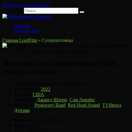
Перейти к содержанию
Search for:
Новинки
Мультфильмы
Главная LordFilm
»
Суперпитомцы
Мультфильм Суперпитомцы (2022)
смотреть онлайн
Название:
DC League of Super-Pets
Год выхода:
2022
Страна:
США
Режиссер:
Джаред Штерн
,
Сэм Ливайн
Перевод:
Progovory Band
,
Red Head Sound
,
TVShows
,
Дубляж
и другие
Качество:
FHD (1080p)
Возраст:
6+
KP
6.6
IMDB
7.5