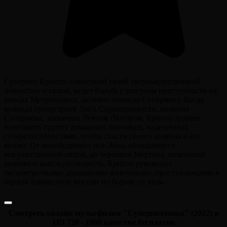
Суперпес Крипто, известный своей сверхъестественной
ловкостью и силой, ведет борьбу с разгулом преступности на
улицах Метрополиса, активно помогая Супермену. Когда
команда супергероев Лига Справедливости, включая
Супермена, захвачена Лексом Лютором, Крипто должен
возглавить группу домашних питомцев, наделенных
суперспособностями, чтобы спасти своего хозяина и его
коллег. От непобедимого пса Эйса, обладающего
могущественной силой, до черепахи Мертона, способной
развивать высокую скорость, Крипто руководит
эксцентричными домашними животными, приступающими к
первой совместной миссии по борьбе со злом.
Смотреть онлайн мультфильм "Суперпитомцы" (2022) в
HD 720 - 1080 качестве бесплатно