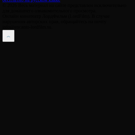
© 2026 Весь материал на сайте представлен исключительно
для домашнего ознакомительного просмотра.
Онлайн кинотеатр ЛордФильм (LordFilm). В случае
нарушения авторских прав, обращайтесь на почту
info@encanto-lordfilm.su.