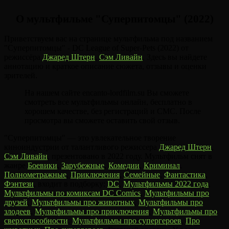
О мультфильме "Суперпитомцы" (2022)
Приветствуем вас на странице мультфильма под названием
"Суперпитомцы" - DC League of Super-Pets (2022) от
режиссёра
Джаред Штерн
,
Сэм Ливайн
. Здесь вы найдете
аннотацию и краткое описание сюжета, отзывы и оценки
зрителей.
На нашем сайте encanto-lordfilm.su Вы сможете
смотреть все мультфильмы онлайн, бесплатно в
хорошем качестве, без регистраций и СМС. После
просмотра вы сможете оставить свой отзыв.
"Суперпитомцы" — это увлекательное творение
киноиндустрии от талантливого режиссера
Джаред Штерн
,
Сэм Ливайн
, презентовано в 2022 году. Мультфильм снят в
жанре
Боевики
,
Зарубежные
,
Комедии
,
Криминал
,
Полнометражные
,
Приключения
,
Семейные
,
Фантастика
,
Фэнтези
, входит в подборку:
DC
,
Мультфильмы 2022 года
,
Мультфильмы по комиксам DC Comics
,
Мультфильмы про
друзей
,
Мультфильмы про животных
,
Мультфильмы про
злодеев
,
Мультфильмы про приключения
,
Мультфильмы про
сверхспособности
,
Мультфильмы про супергероев
,
Про