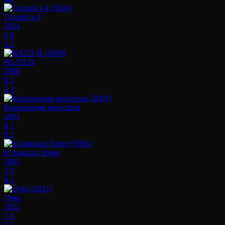
Гадкий я 4
2024
6.6
6.2
ВАЛЛ·И
2008
8.3
8.4
Корпорация монстров
2001
8.1
8.1
В поисках Немо
2003
7.9
8.1
Лука
2021
7.6
7.5