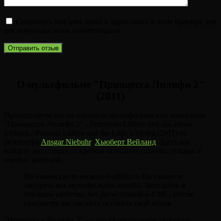
Сохранить моё имя, email и адрес сайта в этом браузере для
последующих моих комментариев.
О мультфильме "Принцесса Лилифи 2"
(2011)
Приветствуем вас на странице мультфильма под названием
"Принцесса Лилифи 2" - Prinzessin Lillifee und das kleine
Einhorn / Princess Lillifee and the Little Unicorn (2011) от
режиссёра
Ansgar Niebuhr
,
Хьюберт Вейланд
. Здесь вы
найдете аннотацию и краткое описание сюжета, отзывы и
оценки зрителей.
На нашем сайте encanto-lordfilm.su Вы сможете
смотреть все мультфильмы онлайн, бесплатно в
хорошем качестве, без регистраций и СМС. После
просмотра вы сможете оставить свой отзыв.
"Принцесса Лилифи 2" — это увлекательное творение