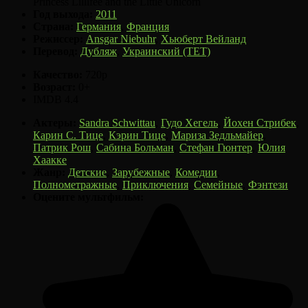
Princess Lillifee and the Little Unicorn
Год выхода:
2011
Страна:
Германия
,
Франция
Режиссер:
Ansgar Niebuhr
,
Хьюберт Вейланд
Перевод:
Дубляж
,
Украинский (ТЕТ)
Качество:
720p
Возраст:
0+
IMDB
4.4
Актеры:
Sandra Schwittau
,
Гудо Хегель
,
Йохен Стрибек
,
Карин С. Тице
,
Кэрин Тице
,
Мариза Зедльмайер
,
Патрик Рош
,
Сабина Больман
,
Стефан Гюнтер
,
Юлия
Хаакке
Жанр:
Детские
,
Зарубежные
,
Комедии
,
Полнометражные
,
Приключения
,
Семейные
,
Фэнтези
Оцените мультфильм: