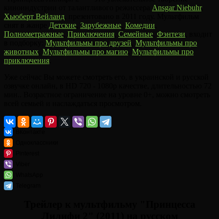
киноиндустрии от талантливого режиссера
Ansgar Niebuhr
,
Хьюберт Вейланд
, презентовано в 2011 году. Мультфильм
снят в жанре
Детские
,
Зарубежные
,
Комедии
,
Полнометражные
,
Приключения
,
Семейные
,
Фэнтези
, входит
в подборку:
Мультфильмы про друзей
,
Мультфильмы про
животных
,
Мультфильмы про магию
,
Мультфильмы про
приключения
.
Уже сейчас Вы можете смотреть его, в украинской и русской
озвучке онлайн, в HD 720 - 1080p качестве, длительностью 72
мин.. Возрастное ограничение на уровне 0+, можно смотреть
всей семьей и наслаждаться просмотром.
ВКонтакте
Одноклассники
Pinterest
Viber
WhatsApp
Telegram
Трейлер к мультфильму "Принцесса
Лилифи 2" (2011) на русском