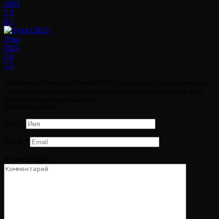
2003
7.9
8.1
Лука
2021
7.6
7.5
Мультфильм "Принцесса Лилифи 2" (2011) также доступен к просмотру на
телефоне или планшете андроид онлайн (Android с поддержкой HLS), на
iPhone/iPad под управлением iOS.
Добавить отзыв
Имя
*
Email
*
Комментарий