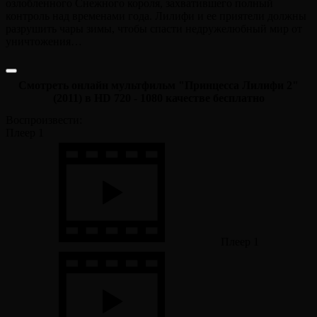
озлобленного Снежного короля, захватившего полный
контроль над временами года. Лилифи и ее приятели должны
разрушить чары зимы, чтобы спасти недружелюбный мир от
уничтожения…
Смотреть онлайн мультфильм "Принцесса Лилифи 2"
(2011) в HD 720 - 1080 качестве бесплатно
Воспроизвести:
Плеер 1
Плеер 1