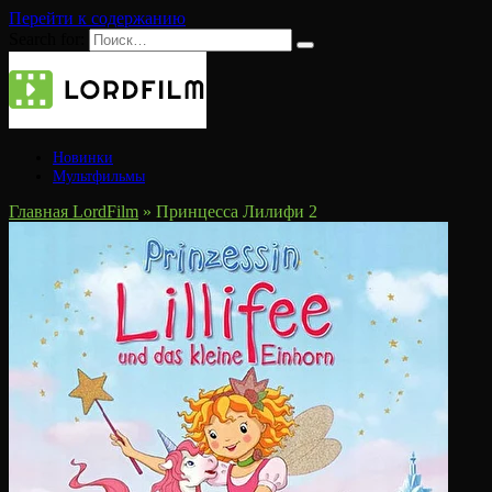
Перейти к содержанию
Search for:
Новинки
Мультфильмы
Главная LordFilm
»
Принцесса Лилифи 2