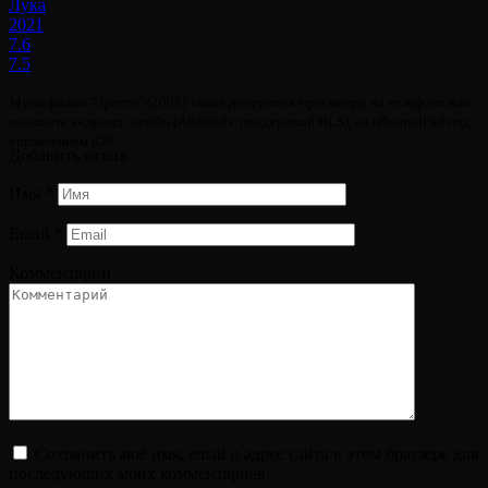
Лука
2021
7.6
7.5
Мультфильм "Престо" (2008) также доступен к просмотру на телефоне или
планшете андроид онлайн (Android с поддержкой HLS), на iPhone/iPad под
управлением iOS.
Добавить отзыв
Имя
*
Email
*
Комментарий
Сохранить моё имя, email и адрес сайта в этом браузере для
последующих моих комментариев.