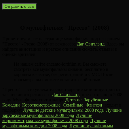
О мультфильме "Престо" (2008)
Приветствуем вас на странице мультфильма под названием
"Престо" - Presto (2008) от режиссёра
Даг Свитлэнд
. Здесь вы
найдете аннотацию и краткое описание сюжета, отзывы и
оценки зрителей.
На нашем сайте encanto-lordfilm.su Вы сможете
смотреть все мультфильмы онлайн, бесплатно в
хорошем качестве, без регистраций и СМС. После
просмотра вы сможете оставить свой отзыв.
"Престо" — это увлекательное творение киноиндустрии от
талантливого режиссера
Даг Свитлэнд
, презентовано в 2008
году. Мультфильм снят в жанре
Детские
,
Зарубежные
,
Комедии
,
Короткометражные
,
Семейные
,
Фэнтези
, входит в
подборку:
Лучшие детские мультфильмы 2008 года
,
Лучшие
зарубежные мультфильмы 2008 года
,
Лучшие
короткометражные мультфильмы 2008 года
,
Лучшие
мультфильмы комедии 2008 года
,
Лучшие мультфильмы