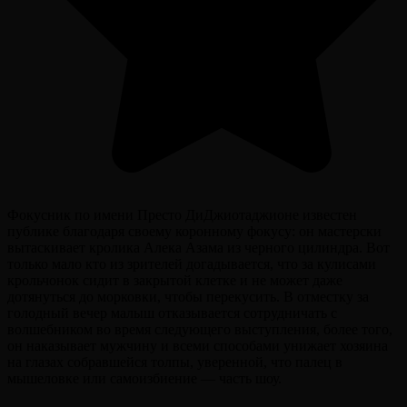
Фокусник по имени Престо ДиДжиотаджионе известен
публике благодаря своему коронному фокусу: он мастерски
вытаскивает кролика Алека Азама из черного цилиндра. Вот
только мало кто из зрителей догадывается, что за кулисами
крольчонок сидит в закрытой клетке и не может даже
дотянуться до морковки, чтобы перекусить. В отместку за
голодный вечер малыш отказывается сотрудничать с
волшебником во время следующего выступления, более того,
он наказывает мужчину и всеми способами унижает хозяина
на глазах собравшейся толпы, уверенной, что палец в
мышеловке или самоизбиение — часть шоу.