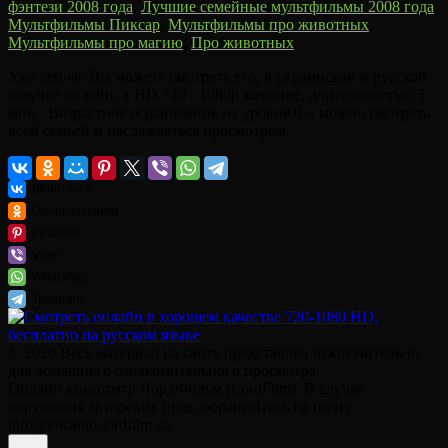
фэнтези 2008 года
,
Лучшие семейные мультфильмы 2008 года
,
Мультфильмы Пиксар
,
Мультфильмы про животных
,
Мультфильмы про магию
,
Про животных
.
Уже сейчас Вы можете смотреть его, в украинской и русской
озвучке онлайн, в HD 720 - 1080p качестве, длительностью 5
мин.. Возрастное ограничение на уровне 0+, можно смотреть
всей семьей и наслаждаться просмотром.
ВКонтакте
Одноклассники
Pinterest
Viber
WhatsApp
Telegram
© 2026 Весь материал на сайте представлен исключительно
для домашнего ознакомительного просмотра.
Онлайн кинотеатр ЛордФильм (LordFilm). В случае
нарушения авторских прав, обращайтесь на почту
info@encanto-lordfilm.su.