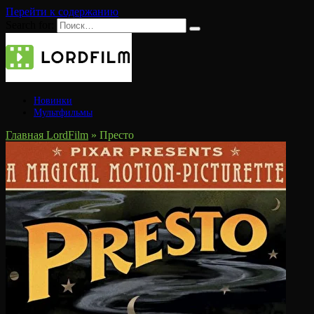
Перейти к содержанию
Search for:
Новинки
Мультфильмы
Главная LordFilm
»
Престо