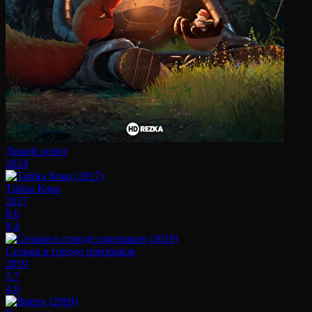
Дикий робот
2024
Тайна Коко
2017
8.6
8.4
Сельма в городе призраков
2019
5.7
4.8