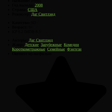
Название:
Presto
Год выхода:
2008
Страна:
США
Режиссер:
Даг Свитлэнд
Качество:
SD
Возраст:
0+
KP
8.2
IMDB
8.3
Актеры:
Даг Свитлэнд
Жанр:
Детские
,
Зарубежные
,
Комедии
,
Короткометражные
,
Семейные
,
Фэнтези
Оцените мультфильм: