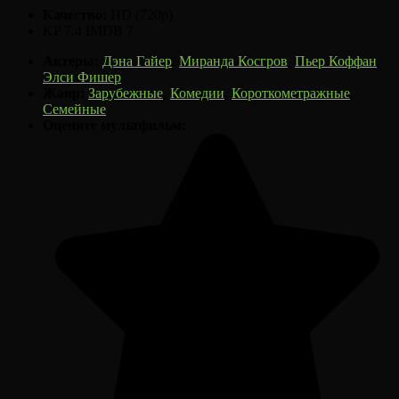
Качество:
HD (720p)
KP
7.4
IMDB
7
Актеры:
Дэна Гайер
,
Миранда Косгров
,
Пьер Коффан
,
Элси Фишер
Жанр:
Зарубежные
,
Комедии
,
Короткометражные
,
Семейные
Оцените мультфильм: