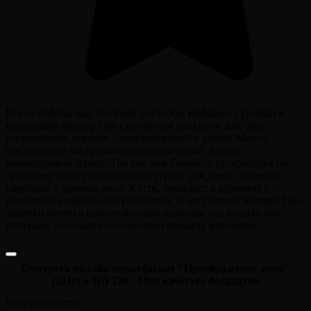
После победы над злобным доктором Нефарио, суровый и
ворчливый мистер Грю становится опекуном для трех
осиротевших девочек – инициативной и умной Марго,
поклонницы экстремальных развлечений Эдит и
непоседливой Агнес. Так как дом бывшего суперзлодея по-
прежнему может представлять угрозу для детей, директор
сиротского приюта, мисс Хэтти, посылает к мужчине с
проверкой социального работника. В отсутствие мистера Грю
девочки берутся самостоятельно приукрасить злодейский
интерьер, используя сплоченную команду миньонов.
Смотреть онлайн мультфильм "Преображение дома"
(2010) в HD 720 - 1080 качестве бесплатно
Воспроизвести: