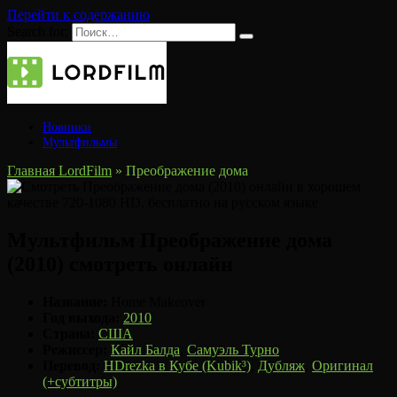
Перейти к содержанию
Search for:
Новинки
Мультфильмы
Главная LordFilm
»
Преображение дома
Мультфильм Преображение дома
(2010) смотреть онлайн
Название:
Home Makeover
Год выхода:
2010
Страна:
США
Режиссер:
Кайл Балда
,
Самуэль Турно
Перевод:
HDrezka в Кубе (Kubik³)
,
Дубляж
,
Оригинал
(+субтитры)