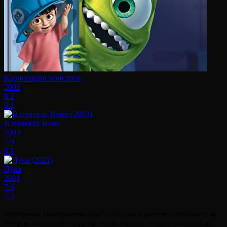
Корпорация монстров
2001
8.1
8.1
В поисках Немо
2003
7.9
8.1
Лука
2021
7.6
7.5
Мультфильм "Преображение дома" (2010) также доступен к просмотру на
телефоне или планшете андроид онлайн (Android с поддержкой HLS), на