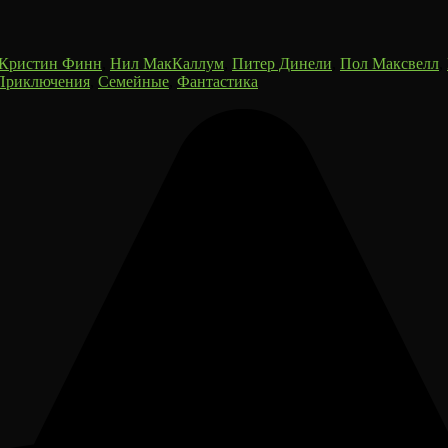
Кристин Финн
,
Нил МакКаллум
,
Питер Динели
,
Пол Максвелл
,
Приключения
,
Семейные
,
Фантастика