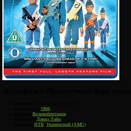
Мультфильм Предвестники бури, вперед
Название:
Thunderbirds Are GO
Год выхода:
1966
Страна:
Великобритания
Режиссер:
Дэвид Лэйн
Перевод:
НТВ
,
Украинский (AMC)