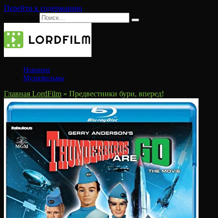
Перейти к содержанию
Search for:
Новинки
Мультфильмы
Главная LordFilm
»
Предвестники бури, вперед!