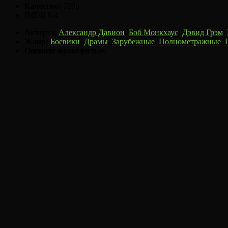
Качество:
720p
IMDB
6.4
Актеры:
Александр Давион
,
Боб Монкхаус
,
Дэвид Грэм
,
Жанр:
Боевики
,
Драмы
,
Зарубежные
,
Полнометражные
,
Оцените мультфильм: