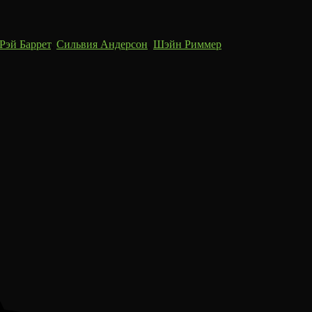
Рэй Баррет
,
Сильвия Андерсон
,
Шэйн Риммер