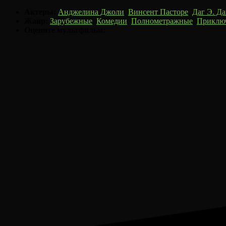
Актеры:
Анджелина Джоли
,
Винсент Пасторе
,
Даг Э. Да
Жанр:
Зарубежные
,
Комедии
,
Полнометражные
,
Приклю
Оцените мультфильм: