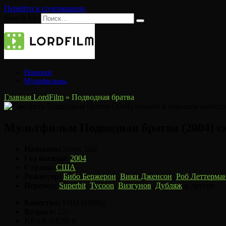
Перейти к содержанию
Search for:
Новинки
Мультфильмы
Главная LordFilm
»
Подводная братва
Мультфильм Подводная братва (2004) с
Название:
Shark Tale
Год выхода:
2004
Страна:
США
Режиссер:
Бибо Бержерон
,
Вики Дженсон
,
Роб Леттерма
Перевод:
Superbit
,
Tycoon
,
Визгунов
,
Дубляж
и другие
Качество:
FHD (1080p)
Возраст:
12+
KP
6.8
IMDB
6