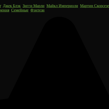
г
,
Джек Блэк
,
Зигги Марли
,
Майкл Империоли
,
Мартин Скорсезе
чения
,
Семейные
,
Фэнтези