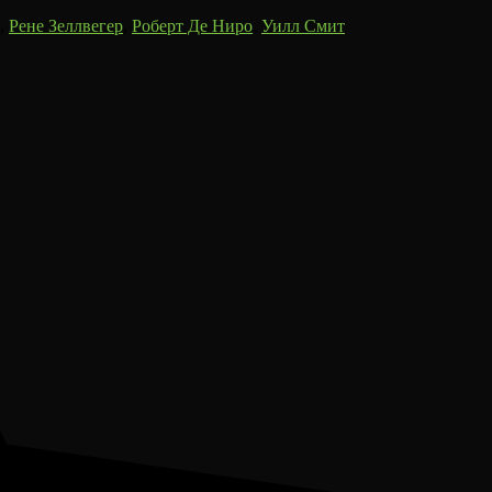
,
Рене Зеллвегер
,
Роберт Де Ниро
,
Уилл Смит