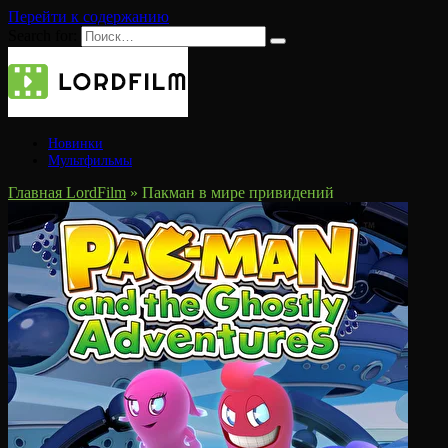
Перейти к содержанию
Search for:
Новинки
Мультфильмы
Главная LordFilm
»
Пакман в мире привидений