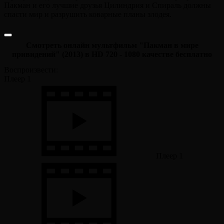
Пакман и его лучшие друзья Цилиндрия и Спираль должны
спасти мир и разрушить коварные планы злодея.
Смотреть онлайн мультфильм "Пакман в мире
привидений" (2013) в HD 720 - 1080 качестве бесплатно
Воспроизвести:
Плеер 1
Плеер 1