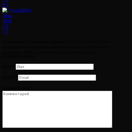
8.1
Лука
2021
7.6
7.5
Мультфильм "Пакман в мире привидений" (2013) также доступен к
просмотру на телефоне или планшете андроид онлайн (Android с
поддержкой HLS), на iPhone/iPad под управлением iOS.
Добавить отзыв
Имя
*
Email
*
Комментарий