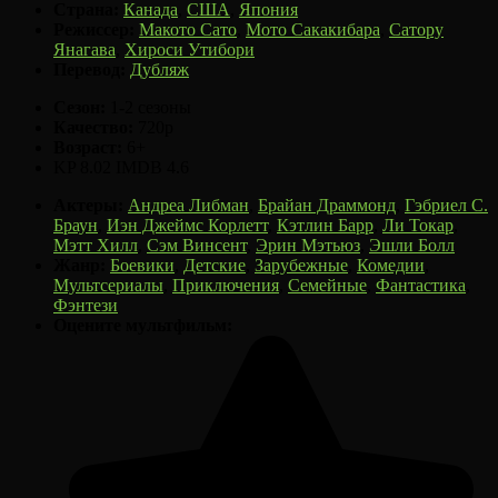
Страна:
Канада
,
США
,
Япония
Режиссер:
Макото Сато
,
Мото Сакакибара
,
Сатору
Янагава
,
Хироси Утибори
Перевод:
Дубляж
Сезон:
1-2 сезоны
Качество:
720p
Возраст:
6+
KP
8.02
IMDB
4.6
Актеры:
Андреа Либман
,
Брайан Драммонд
,
Гэбриел С.
Браун
,
Иэн Джеймс Корлетт
,
Кэтлин Барр
,
Ли Токар
,
Мэтт Хилл
,
Сэм Винсент
,
Эрин Мэтьюз
,
Эшли Болл
Жанр:
Боевики
,
Детские
,
Зарубежные
,
Комедии
,
Мультсериалы
,
Приключения
,
Семейные
,
Фантастика
,
Фэнтези
Оцените мультфильм: