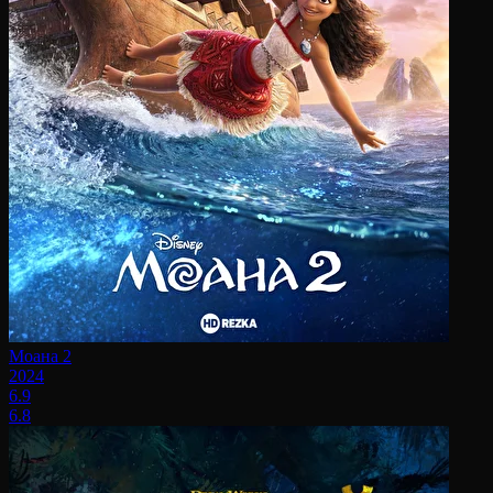
Моана 2
2024
6.9
6.8