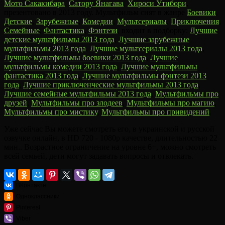
Мото Сакакибара
,
Сатору Янагава
,
Хироси Утибори
,
презентовано в 2013 году. Мультфильм снят в жанре
Боевики
,
Детские
,
Зарубежные
,
Комедии
,
Мультсериалы
,
Приключения
,
Семейные
,
Фантастика
,
Фэнтези
, входит в подборку:
Лучшие
детские мультфильмы 2013 года
,
Лучшие зарубежные
мультфильмы 2013 года
,
Лучшие мультсериалы 2013 года
,
Лучшие мультфильмы боевики 2013 года
,
Лучшие
мультфильмы комедии 2013 года
,
Лучшие мультфильмы
фантастика 2013 года
,
Лучшие мультфильмы фэнтези 2013
года
,
Лучшие приключенческие мультфильмы 2013 года
,
Лучшие семейные мультфильмы 2013 года
,
Мультфильмы про
друзей
,
Мультфильмы про злодеев
,
Мультфильмы про магию
,
Мультфильмы про мистику
,
Мультфильмы про привидений
.
Уже сейчас Вы можете смотреть его, в украинской и русской
озвучке онлайн, в HD 720 - 1080p качестве, длительностью 22
мин.. Возрастное ограничение на уровне 6+, можно смотреть
всей семьей, дети могут задавать вопросы и отвлекать.
ВКонтакте
Одноклассники
Pinterest
Viber