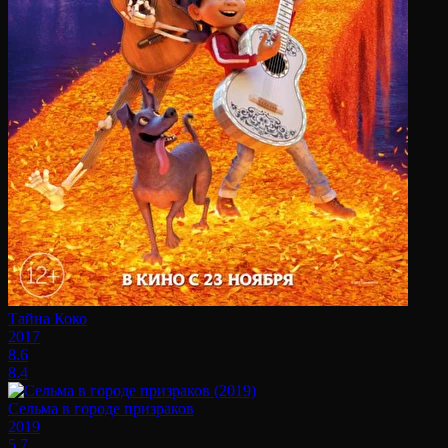
Тайна Коко
2017
8.6
8.4
Сельма в городе призраков
2019
5.7