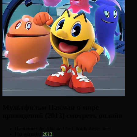
Мультфильм Пакман в мире
привидений (2013) смотреть онлайн
Название:
Pac-Man and the Ghostly Adventures
Год выхода:
2013