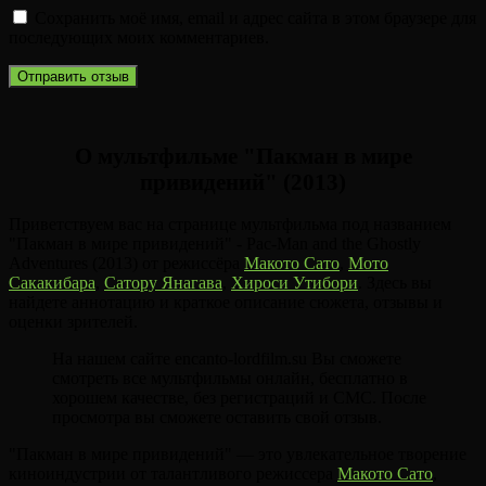
Сохранить моё имя, email и адрес сайта в этом браузере для
последующих моих комментариев.
О мультфильме "Пакман в мире
привидений" (2013)
Приветствуем вас на странице мультфильма под названием
"Пакман в мире привидений" - Pac-Man and the Ghostly
Adventures (2013) от режиссёра
Макото Сато
,
Мото
Сакакибара
,
Сатору Янагава
,
Хироси Утибори
. Здесь вы
найдете аннотацию и краткое описание сюжета, отзывы и
оценки зрителей.
На нашем сайте encanto-lordfilm.su Вы сможете
смотреть все мультфильмы онлайн, бесплатно в
хорошем качестве, без регистраций и СМС. После
просмотра вы сможете оставить свой отзыв.
"Пакман в мире привидений" — это увлекательное творение
киноиндустрии от талантливого режиссера
Макото Сато
,