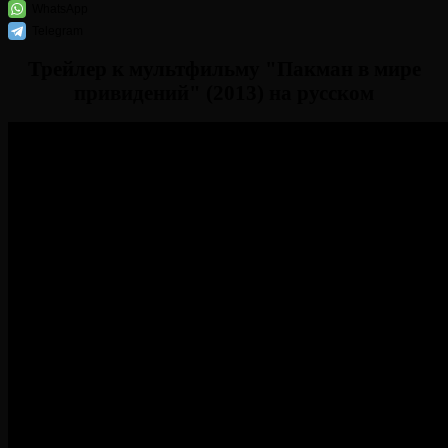
WhatsApp
Telegram
Трейлер к мультфильму "Пакман в мире
привидений" (2013) на русском