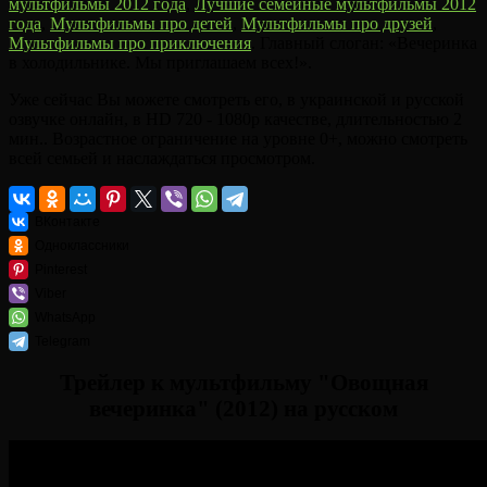
мультфильмы 2012 года
,
Лучшие семейные мультфильмы 2012
года
,
Мультфильмы про детей
,
Мультфильмы про друзей
,
Мультфильмы про приключения
. Главный слоган: «Вечеринка
в холодильнике. Мы приглашаем всех!».
Уже сейчас Вы можете смотреть его, в украинской и русской
озвучке онлайн, в HD 720 - 1080p качестве, длительностью 2
мин.. Возрастное ограничение на уровне 0+, можно смотреть
всей семьей и наслаждаться просмотром.
ВКонтакте
Одноклассники
Pinterest
Viber
WhatsApp
Telegram
Трейлер к мультфильму "Овощная
вечеринка" (2012) на русском