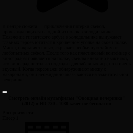
В центре сюжета — приключения пятерки свёкол,
прохлаждающихся на одной из полок в холодильнике.
Появление гигантского арбуза в холодильнике вынуждает
главных героев ютиться в крошечном уголке на своей полке.
Миска, накрытая тканью, скрывает необычную тайну от
любопытных свёкол. После того как пластиковый контейнер с
виноградом появляется на полке, свёклы внезапно выясняют,
что виноград не только подходит для забавных игр, но и очень
вкусный. Когда персонажи обнаруживают миску с
макаронами, они неожиданно оказываются на зажигательной
вечеринке.
Смотреть онлайн мультфильм "Овощная вечеринка"
(2012) в HD 720 - 1080 качестве бесплатно
Воспроизвести:
Плеер 1