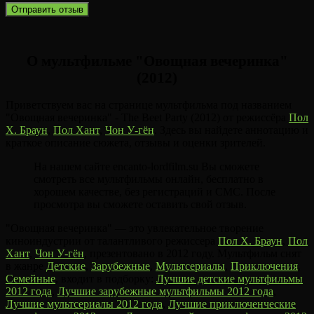
О мультфильме "Овощная вечеринка"
(2012)
Приветствуем вас на странице мультфильма под названием
"Овощная вечеринка" - The Beet Party (2012) от режиссёра
Пол
Х. Браун
,
Пол Хант
,
Чон У-гён
. Здесь вы найдете аннотацию и
краткое описание сюжета, отзывы и оценки зрителей.
На нашем сайте encanto-lordfilm.su Вы сможете
смотреть все мультфильмы онлайн, бесплатно в
хорошем качестве, без регистраций и СМС. После
просмотра вы сможете оставить свой отзыв.
"Овощная вечеринка" — это увлекательное творение
киноиндустрии от талантливого режиссера
Пол Х. Браун
,
Пол
Хант
,
Чон У-гён
, презентовано в 2012 году. Мультфильм снят
в жанре
Детские
,
Зарубежные
,
Мультсериалы
,
Приключения
,
Семейные
, входит в подборку:
Лучшие детские мультфильмы
2012 года
,
Лучшие зарубежные мультфильмы 2012 года
,
Лучшие мультсериалы 2012 года
,
Лучшие приключенческие