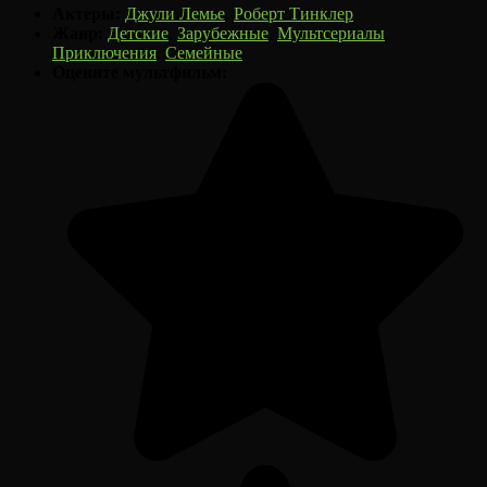
Актеры:
Джули Лемье
,
Роберт Тинклер
Жанр:
Детские
,
Зарубежные
,
Мультсериалы
,
Приключения
,
Семейные
Оцените мультфильм: