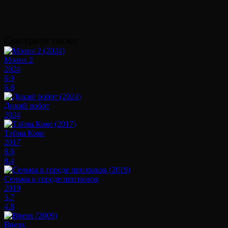
Смотрите также
Моана 2
2024
6.9
6.8
Дикий робот
2024
Тайна Коко
2017
8.6
8.4
Сельма в городе призраков
2019
5.7
4.8
Вверх