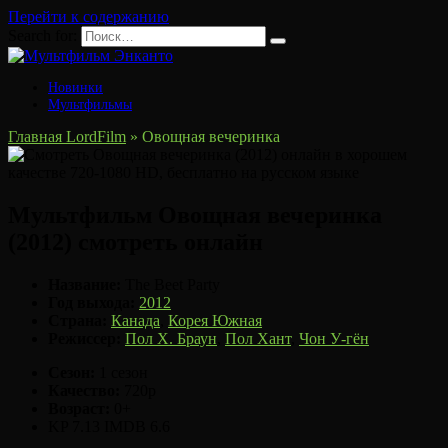
Перейти к содержанию
Search for:
Новинки
Мультфильмы
Главная LordFilm
»
Овощная вечеринка
Мультфильм Овощная вечеринка
(2012) смотреть онлайн
Название:
The Beet Party
Год выхода:
2012
Страна:
Канада
,
Корея Южная
Режиссер:
Пол Х. Браун
,
Пол Хант
,
Чон У-гён
Сезон:
1 сезон
Качество:
720p
Возраст:
0+
KP
7.13
IMDB
6.6