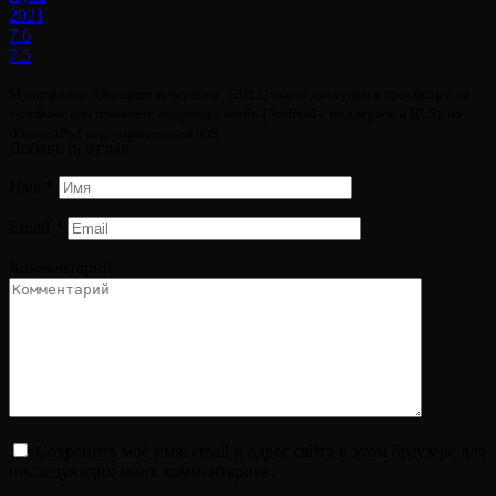
2021
7.6
7.5
Мультфильм "Овощная вечеринка" (2012) также доступен к просмотру на
телефоне или планшете андроид онлайн (Android с поддержкой HLS), на
iPhone/iPad под управлением iOS.
Добавить отзыв
Имя
*
Email
*
Комментарий
Сохранить моё имя, email и адрес сайта в этом браузере для
последующих моих комментариев.