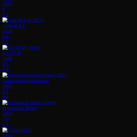
2009
8
8.2
Гадкий я 4
2024
6.6
6.2
ВАЛЛ·И
2008
8.3
8.4
Корпорация монстров
2001
8.1
8.1
В поисках Немо
2003
7.9
8.1
Лука