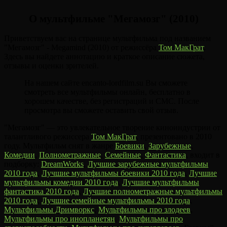
О мультфильме "Мегамозг" (2010)
Приветствуем вас на странице мультфильма под названием
"Мегамозг" - Megamind (2010) от режиссёра
Том МакГрат
.
Здесь вы найдете аннотацию и краткое описание сюжета,
отзывы и оценки зрителей.
На нашем сайте encanto-lordfilm.su Вы сможете
смотреть все мультфильмы онлайн, бесплатно в
хорошем качестве, без регистраций и СМС. После
просмотра вы сможете оставить свой отзыв.
"Мегамозг" — это увлекательное творение киноиндустрии от
талантливого режиссера
Том МакГрат
, презентовано в 2010
году. Мультфильм снят в жанре
Боевики
,
Зарубежные
,
Комедии
,
Полнометражные
,
Семейные
,
Фантастика
, входит в
подборку:
DreamWorks
,
Лучшие зарубежные мультфильмы
2010 года
,
Лучшие мультфильмы боевики 2010 года
,
Лучшие
мультфильмы комедии 2010 года
,
Лучшие мультфильмы
фантастика 2010 года
,
Лучшие полнометражные мультфильмы
2010 года
,
Лучшие семейные мультфильмы 2010 года
,
Мультфильмы Дримворкс
,
Мультфильмы про злодеев
,
Мультфильмы про инопланетян
,
Мультфильмы про