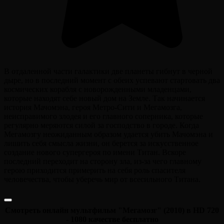
В отдаленной части галактики две планеты гибнут в черной
дыре, но в последний момент с обеих успевают стартовать два
космических корабля с новорожденными младенцами,
которые находят себе новый дом на Земле. Так начинается
история Мачомэна, героя Метро-Сити и Мегамозга,
неисправимого злодея и его главного соперника, которые
регулярно меряются силой за господство в городе. Когда
Мегамозгу неожиданным образом удается убить Мачомэна и
лишить себя смысла жизни, он берется за искусственное
создание нового супергероя по имени Титан. Вскоре
последний переходит на сторону зла, из-за чего главному
герою приходится примерить на себя роль спасителя
человечества, чтобы уберечь мир от всесильного Титана.
Смотреть онлайн мультфильм "Мегамозг" (2010) в HD 720
- 1080 качестве бесплатно