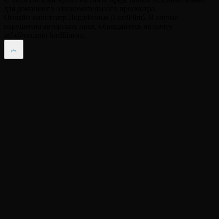
для домашнего ознакомительного просмотра.
Онлайн кинотеатр ЛордФильм (LordFilm). В случае
нарушения авторских прав, обращайтесь на почту
info@encanto-lordfilm.su.