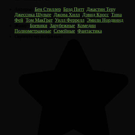
Актеры:
Бен Стиллер
,
Брэд Питт
,
Джастин Теру
,
Джессика Шульте
,
Джона Хилл
,
Дэвид Кросс
,
Тина
Фей
,
Том МакГрат
,
Уилл Феррелл
,
Эмили Нордвинд
Жанр:
Боевики
,
Зарубежные
,
Комедии
,
Полнометражные
,
Семейные
,
Фантастика
Оцените мультфильм: