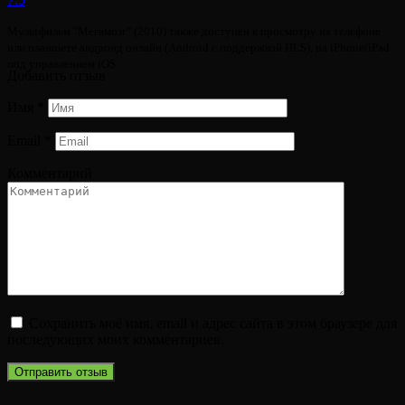
Мультфильм "Мегамозг" (2010) также доступен к просмотру на телефоне
или планшете андроид онлайн (Android с поддержкой HLS), на iPhone/iPad
под управлением iOS.
Добавить отзыв
Имя
*
Email
*
Комментарий
Сохранить моё имя, email и адрес сайта в этом браузере для
последующих моих комментариев.