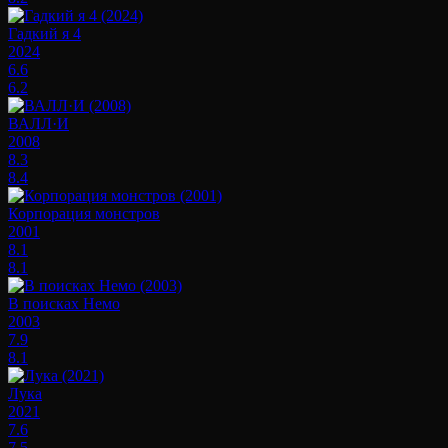
Гадкий я 4
2024
6.6
6.2
ВАЛЛ·И
2008
8.3
8.4
Корпорация монстров
2001
8.1
8.1
В поисках Немо
2003
7.9
8.1
Лука
2021
7.6
7.5