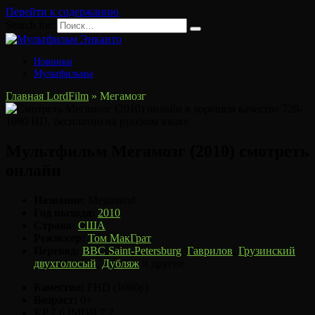
Перейти к содержанию
Search for:
Новинки
Мультфильмы
Главная LordFilm
»
Мегамозг
Мультфильм Мегамозг (2010) смотреть
онлайн
Название:
Megamind
Год выхода:
2010
Страна:
США
Режиссер:
Том МакГрат
Перевод:
BBC Saint-Petersburg
,
Гаврилов
,
Грузинский
двухголосый
,
Дубляж
и другие
Качество:
FHD (1080p)
Возраст:
0+
KP
7.6
IMDB
7.2