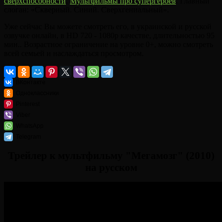
сверхспособности
,
Мультфильмы про супергероев
. Главный
слоган: «Скверный. Синий. Сверхгениальный».
Уже сейчас Вы можете смотреть его, в украинской и русской
озвучке онлайн, в HD 720 - 1080p качестве, длительностью 95
мин.. Возрастное ограничение на уровне 0+, можно смотреть
всей семьей и наслаждаться просмотром.
ВКонтакте
Одноклассники
Pinterest
Viber
WhatsApp
Telegram
Трейлер к мультфильму "Мегамозг" (2010)
на русском