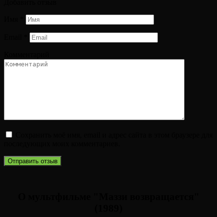
Добавить отзыв
Имя
*
Email
*
Комментарий
Сохранить моё имя, email и адрес сайта в этом браузере для
последующих моих комментариев.
О мультфильме "Маззи возвращается"
(1989)