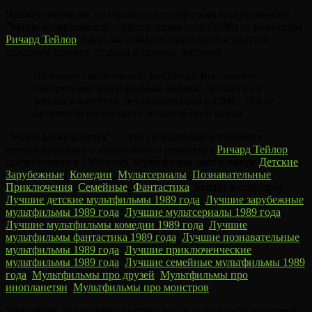
Приветствуем вас на странице мультфильма под названием
"Маззи возвращается" - Muzzy comes back (1989) от режиссёра
Ричард Тейлор
. Здесь вы найдете аннотацию и краткое
описание сюжета, отзывы и оценки зрителей.
На нашем сайте encanto-lordfilm.su Вы сможете
смотреть все мультфильмы онлайн, бесплатно в
хорошем качестве, без регистраций и СМС. После
просмотра вы сможете оставить свой отзыв.
"Маззи возвращается" — это увлекательное творение
киноиндустрии от талантливого режиссера
Ричард Тейлор
,
презентовано в 1989 году. Мультфильм снят в жанре
Детские
,
Зарубежные
,
Комедии
,
Мультсериалы
,
Познавательные
,
Приключения
,
Семейные
,
Фантастика
, входит в подборку:
Лучшие детские мультфильмы 1989 года
,
Лучшие зарубежные
мультфильмы 1989 года
,
Лучшие мультсериалы 1989 года
,
Лучшие мультфильмы комедии 1989 года
,
Лучшие
мультфильмы фантастика 1989 года
,
Лучшие познавательные
мультфильмы 1989 года
,
Лучшие приключенческие
мультфильмы 1989 года
,
Лучшие семейные мультфильмы 1989
года
,
Мультфильмы про друзей
,
Мультфильмы про
инопланетян
,
Мультфильмы про монстров
.
Уже сейчас Вы можете смотреть его, в украинской и русской