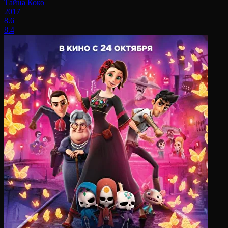
Тайна Коко
2017
8.6
8.4