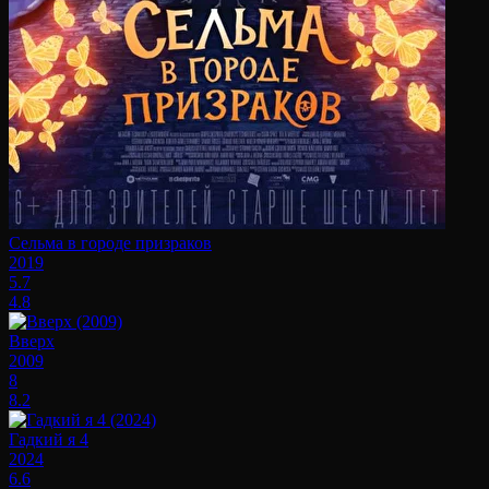
Сельма в городе призраков
2019
5.7
4.8
Вверх
2009
8
8.2
Гадкий я 4
2024
6.6