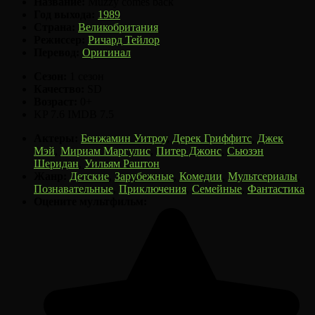
Название:
Muzzy comes back
Год выхода:
1989
Страна:
Великобритания
Режиссер:
Ричард Тейлор
Перевод:
Оригинал
Сезон:
1 сезон
Качество:
SD
Возраст:
0+
KP
7.6
IMDB
7.5
Актеры:
Бенжамин Уитроу
,
Дерек Гриффитс
,
Джек
Мэй
,
Мириам Маргулис
,
Питер Джонс
,
Сьюзэн
Шеридан
,
Уильям Раштон
Жанр:
Детские
,
Зарубежные
,
Комедии
,
Мультсериалы
,
Познавательные
,
Приключения
,
Семейные
,
Фантастика
Оцените мультфильм: