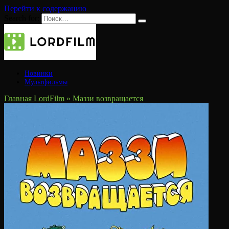
Перейти к содержанию
Search for:
Новинки
Мультфильмы
Главная LordFilm
»
Маззи возвращается