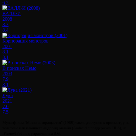
6.2
ВАЛЛ·И
2008
8.3
8.4
Корпорация монстров
2001
8.1
8.1
В поисках Немо
2003
7.9
8.1
Лука
2021
7.6
7.5
Мультфильм "Маззи возвращается" (1989) также доступен к просмотру на
телефоне или планшете андроид онлайн (Android с поддержкой HLS), на
iPhone/iPad под управлением iOS.