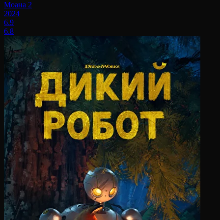
Моана 2
2024
6.9
6.8