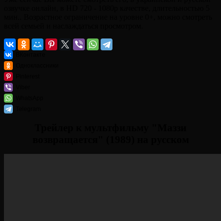
озвучке онлайн, в HD 720 - 1080p качестве, длительностью 5
мин.. Возрастное ограничение на уровне 0+, можно смотреть
всей семьей и наслаждаться просмотром.
ВКонтакте
Одноклассники
Pinterest
Viber
WhatsApp
Telegram
Трейлер к мультфильму "Маззи
возвращается" (1989) на русском