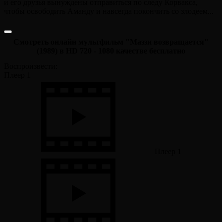
и его друзья вынуждены отправиться по следу Корвакса,
чтобы освободить Аманду и навсегда покончить со злодеем...
Смотреть онлайн мультфильм "Маззи возвращается"
(1989) в HD 720 - 1080 качестве бесплатно
Воспроизвести:
Плеер 1
Плеер 1