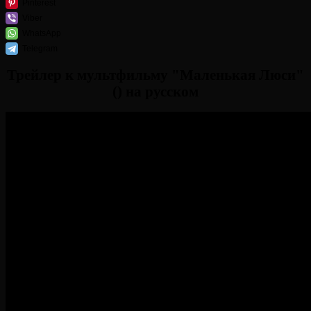
Pinterest
Viber
WhatsApp
Telegram
Трейлер к мультфильму "Маленькая Люси"
() на русском