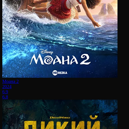
Моана 2
2024
6.9
6.8