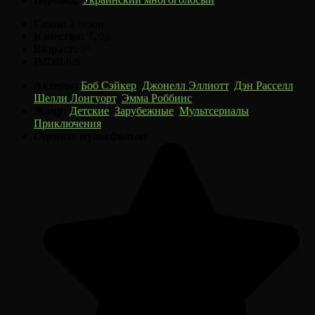
Сезон:
1 сезон
Качество:
720p
Возраст:
0+
IMDB
6.9
Актеры:
Боб Сэйкер
,
Джонелл Эллиотт
,
Дэн Расселл
,
Шелли Лонгуорт
,
Эмма Роббинс
Жанр:
Детские
,
Зарубежные
,
Мультсериалы
,
Приключения
Оцените мультфильм: