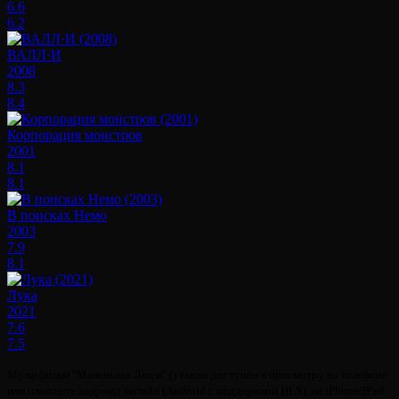
6.6
6.2
ВАЛЛ·И
2008
8.3
8.4
Корпорация монстров
2001
8.1
8.1
В поисках Немо
2003
7.9
8.1
Лука
2021
7.6
7.5
Мультфильм "Маленькая Люси" () также доступен к просмотру на телефоне
или планшете андроид онлайн (Android с поддержкой HLS), на iPhone/iPad