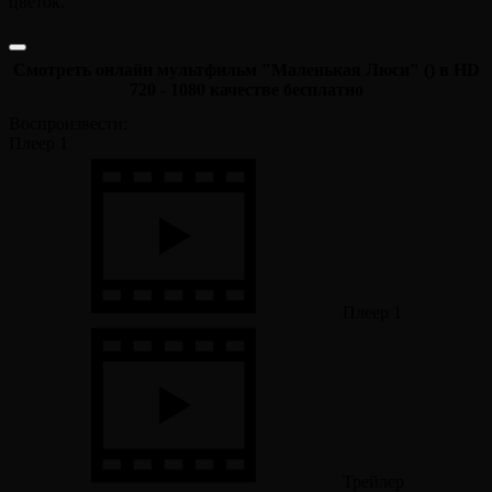
цветок.
Смотреть онлайн мультфильм "Маленькая Люси" () в HD
720 - 1080 качестве бесплатно
Воспроизвести:
Плеер 1
Плеер 1
Трейлер