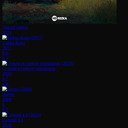
Дикий робот
2024
Тайна Коко
2017
8.6
8.4
Сельма в городе призраков
2019
5.7
4.8
Вверх
2009
8
8.2
Гадкий я 4
2024