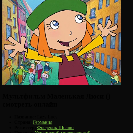
Мультфильм Маленькая Люси ()
смотреть онлайн
Название:
Lazy Lucy
Страна:
Германия
Режиссер:
Фредерик Шеллю
Перевод:
Украинский многоголосый