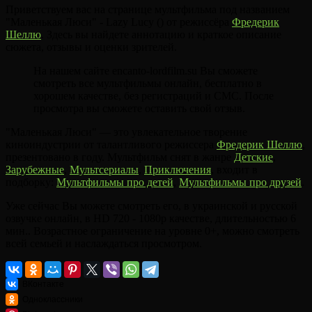
Приветствуем вас на странице мультфильма под названием
"Маленькая Люси" - Lazy Lucy () от режиссёра
Фредерик
Шеллю
. Здесь вы найдете аннотацию и краткое описание
сюжета, отзывы и оценки зрителей.
На нашем сайте encanto-lordfilm.su Вы сможете
смотреть все мультфильмы онлайн, бесплатно в
хорошем качестве, без регистраций и СМС. После
просмотра вы сможете оставить свой отзыв.
"Маленькая Люси" — это увлекательное творение
киноиндустрии от талантливого режиссера
Фредерик Шеллю
,
презентовано в году. Мультфильм снят в жанре
Детские
,
Зарубежные
,
Мультсериалы
,
Приключения
, входит в
подборку:
Мультфильмы про детей
,
Мультфильмы про друзей
.
Уже сейчас Вы можете смотреть его, в украинской и русской
озвучке онлайн, в HD 720 - 1080p качестве, длительностью 6
мин.. Возрастное ограничение на уровне 0+, можно смотреть
всей семьей и наслаждаться просмотром.
ВКонтакте
Одноклассники