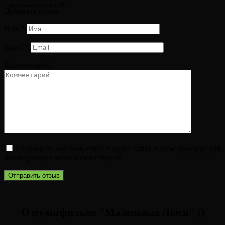
под управлением iOS.
Добавить отзыв
Имя
*
Email
*
Комментарий
Сохранить моё имя, email и адрес сайта в этом браузере для
последующих моих комментариев.
О мультфильме "Маленькая Люси" ()