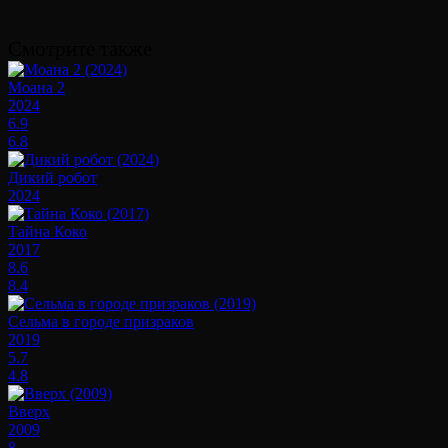
Смотрите также
Моана 2
2024
6.9
6.8
Дикий робот
2024
Тайна Коко
2017
8.6
8.4
Сельма в городе призраков
2019
5.7
4.8
Вверх
2009
8