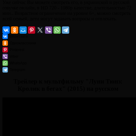
Уже сейчас Вы можете смотреть его, в украинской и русской
озвучке онлайн, в HD 720 - 1080p качестве, длительностью 72
мин.. Возрастное ограничение на уровне 6+, можно смотреть
всей семьей, дети могут задавать вопросы и отвлекать.
ВКонтакте
Одноклассники
Pinterest
Viber
WhatsApp
Telegram
Трейлер к мультфильму "Луни Тюнз:
Кролик в бегах" (2015) на русском