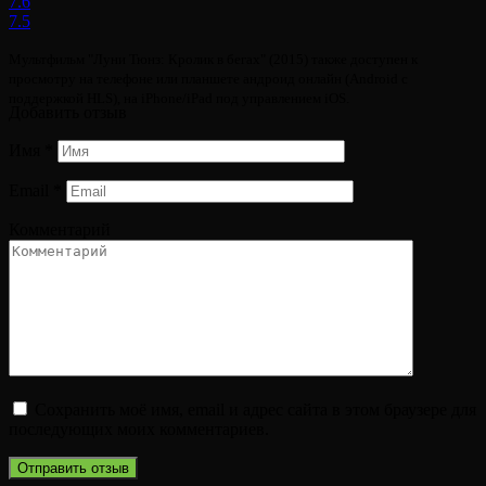
7.6
7.5
Мультфильм "Луни Тюнз: Кролик в бегах" (2015) также доступен к
просмотру на телефоне или планшете андроид онлайн (Android с
поддержкой HLS), на iPhone/iPad под управлением iOS.
Добавить отзыв
Имя
*
Email
*
Комментарий
Сохранить моё имя, email и адрес сайта в этом браузере для
последующих моих комментариев.