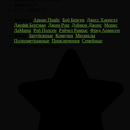
Возраст:
6+
KP
5.1
IMDB
5.8
Актеры:
Ариан Прайс
,
Боб Берген
,
Джесс Харнелл
,
Джефф Бергман
,
Джим Рэш
,
Дэймон Джонс
,
Морис
ЛаМарш
,
Роб Полсен
,
Рэйчел Рамрас
,
Фред Армисен
Жанр:
Зарубежные
,
Комедии
,
Мюзиклы
,
Полнометражные
,
Приключения
,
Семейные
Оцените мультфильм: