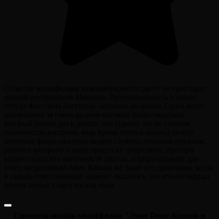
События мультфильма разворачиваются где-то на просторах
жаркой центральной Мексики. Расположившись в штабе
петуха Фоггорна Леггорна, черепаха по имени Сесил ведет
наблюдение за очень редким цветком флоро оккульто,
который цветет раз в двести лет. Однако это не главная
особенность растения, ведь кроме этого в период своего
цветения флоро оккульто может служить мощным оружием,
равного которому в мире просто не существует. Леггорн
решает похитить магический цветок, и разрабатывает для
этого хитроумный план. Каково же было его удивление, когда
в самый ответственный момент оказалось, что кто-то выкрал
цветок прямо у него из-под носа.
Смотреть онлайн мультфильм "Луни Тюнз: Кролик в