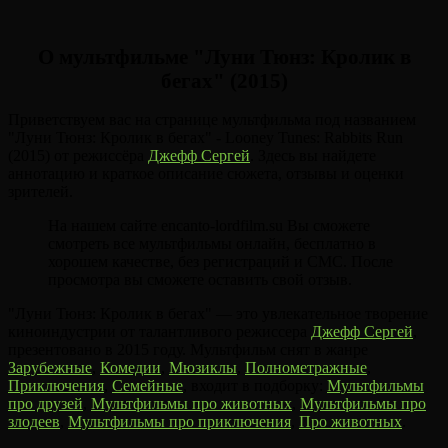
О мультфильме "Луни Тюнз: Кролик в
бегах" (2015)
Приветствуем вас на странице мультфильма под названием
"Луни Тюнз: Кролик в бегах" - Looney Tunes: Rabbits Run
(2015) от режиссёра
Джефф Сергей
. Здесь вы найдете
аннотацию и краткое описание сюжета, отзывы и оценки
зрителей.
На нашем сайте encanto-lordfilm.su Вы сможете
смотреть все мультфильмы онлайн, бесплатно в
хорошем качестве, без регистраций и СМС. После
просмотра вы сможете оставить свой отзыв.
"Луни Тюнз: Кролик в бегах" — это увлекательное творение
киноиндустрии от талантливого режиссера
Джефф Сергей
,
презентовано в 2015 году. Мультфильм снят в жанре
Зарубежные
,
Комедии
,
Мюзиклы
,
Полнометражные
,
Приключения
,
Семейные
, входит в подборку:
Мультфильмы
про друзей
,
Мультфильмы про животных
,
Мультфильмы про
злодеев
,
Мультфильмы про приключения
,
Про животных
.