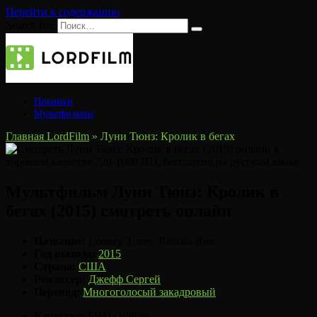
Перейти к содержанию
Search for:
Новинки
Мультфильмы
Главная LordFilm
»
Луни Тюнз: Кролик в бегах
Мультфильм Луни Тюнз: Кролик в
бегах (2015) смотреть онлайн
Название:
Looney Tunes: Rabbits Run
Год выхода:
2015
Страна:
США
Режиссер:
Джефф Сергей
Перевод:
Многоголосый закадровый
Качество:
FHD (1080p)