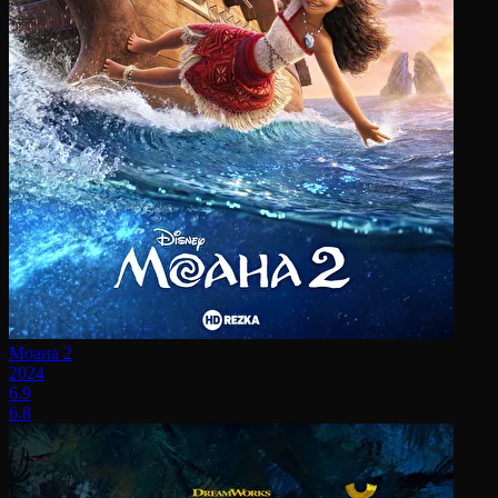
Моана 2
2024
6.9
6.8