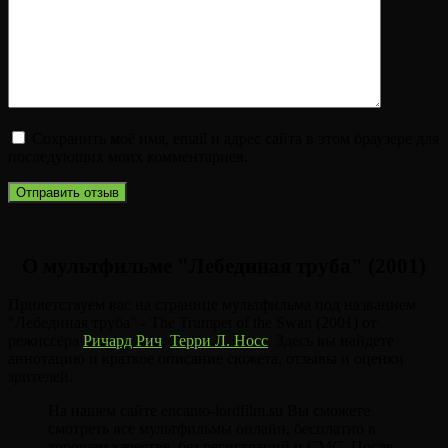
Сохранить моё имя, email и адрес сайта в этом браузере для
последующих моих комментариев.
О мультфильме "Лебединая труба" (2001)
Приветствуем вас на странице мультфильма под названием
"Лебединая труба" - The Trumpet of the Swan (2001) от
режиссёра
Ричард Рич
,
Терри Л. Носс
. Здесь вы найдете
аннотацию и краткое описание сюжета, отзывы и оценки
зрителей.
На нашем сайте encanto-lordfilm.su Вы сможете
смотреть все мультфильмы онлайн, бесплатно в
хорошем качестве, без регистраций и СМС. После