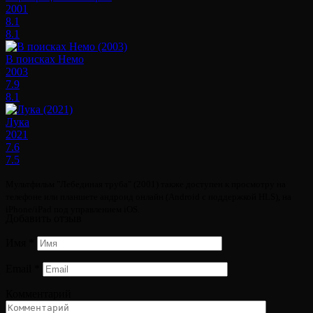
2001
8.1
8.1
В поисках Немо
2003
7.9
8.1
Лука
2021
7.6
7.5
Мультфильм "Лебединая труба" (2001) также доступен к просмотру на
телефоне или планшете андроид онлайн (Android с поддержкой HLS), на
iPhone/iPad под управлением iOS.
Добавить отзыв
Имя
*
Email
*
Комментарий