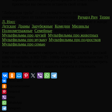
просмотра вы сможете оставить свой отзыв.
"Лебединая труба" — это увлекательное творение
киноиндустрии от талантливого режиссера
Ричард Рич
,
Терри
Л. Носс
, презентовано в 2001 году. Мультфильм снят в жанре
Детские
,
Драмы
,
Зарубежные
,
Комедии
,
Мюзиклы
,
Полнометражные
,
Семейные
, входит в подборку:
Мультфильмы про друзей
,
Мультфильмы про животных
,
Мультфильмы про музыку
,
Мультфильмы про подростков
,
Мультфильмы про семью
.
Уже сейчас Вы можете смотреть его, в украинской и русской
озвучке онлайн, в HD 720 - 1080p качестве, длительностью 75
мин.. Возрастное ограничение на уровне 6+, можно смотреть
всей семьей, дети могут задавать вопросы и отвлекать.
ВКонтакте
Одноклассники
Pinterest
Viber
WhatsApp
Telegram