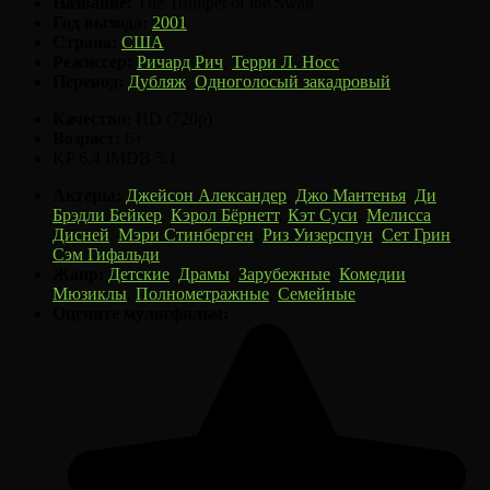
Название:
The Trumpet of the Swan
Год выхода:
2001
Страна:
США
Режиссер:
Ричард Рич
,
Терри Л. Носс
Перевод:
Дубляж
,
Одноголосый закадровый
Качество:
HD (720p)
Возраст:
6+
KP
6.4
IMDB
5.1
Актеры:
Джейсон Александер
,
Джо Мантенья
,
Ди
Брэдли Бейкер
,
Кэрол Бёрнетт
,
Кэт Суси
,
Мелисса
Дисней
,
Мэри Стинберген
,
Риз Уизерспун
,
Сет Грин
,
Сэм Гифальди
Жанр:
Детские
,
Драмы
,
Зарубежные
,
Комедии
,
Мюзиклы
,
Полнометражные
,
Семейные
Оцените мультфильм: