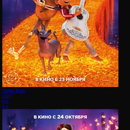
Тайна Коко
2017
8.6
8.4