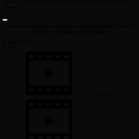
научить Луиса играть и выражать свои эмоции при помощи
музыки...
Смотреть онлайн мультфильм "Лебединая труба" (2001) в
HD 720 - 1080 качестве бесплатно
Воспроизвести:
Плеер 1
Плеер 1