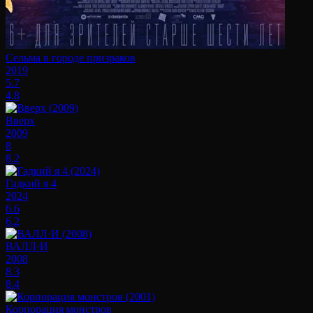
Сельма в городе призраков
2019
5.7
4.8
Вверх
2009
8
8.2
Гадкий я 4
2024
6.6
6.2
ВАЛЛ·И
2008
8.3
8.4
Корпорация монстров