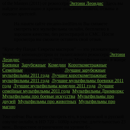
of the Masters (2011) от режиссёра
Энтони Леондис
. Здесь вы
найдете аннотацию и краткое описание сюжета, отзывы и
оценки зрителей.
На нашем сайте encanto-lordfilm.su Вы сможете
смотреть все мультфильмы онлайн, бесплатно в
хорошем качестве, без регистраций и СМС. После
просмотра вы сможете оставить свой отзыв.
"Кунг-Фу Панда: Секреты мастеров" — это увлекательное
творение киноиндустрии от талантливого режиссера
Энтони
Леондис
, презентовано в 2011 году. Мультфильм снят в жанре
Боевики
,
Зарубежные
,
Комедии
,
Короткометражные
,
Семейные
, входит в подборку:
Лучшие зарубежные
мультфильмы 2011 года
,
Лучшие короткометражные
мультфильмы 2011 года
,
Лучшие мультфильмы боевики 2011
года
,
Лучшие мультфильмы комедии 2011 года
,
Лучшие
семейные мультфильмы 2011 года
,
Мультфильмы Дримворкс
,
Мультфильмы про боевые искусства
,
Мультфильмы про
друзей
,
Мультфильмы про животных
,
Мультфильмы про
магию
.
Уже сейчас Вы можете смотреть его, в украинской и русской
озвучке онлайн, в HD 720 - 1080p качестве, длительностью 23
мин.. Возрастное ограничение на уровне 6+.