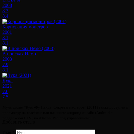
2008
8.3
8.4
Корпорация монстров
2001
8.1
8.1
В поисках Немо
2003
7.9
8.1
Лука
2021
7.6
7.5
Мультфильм "Кунг-Фу Панда: Секреты мастеров" (2011) также доступен к
просмотру на телефоне или планшете андроид онлайн (Android с
поддержкой HLS), на iPhone/iPad под управлением iOS.
Добавить отзыв
Имя
*