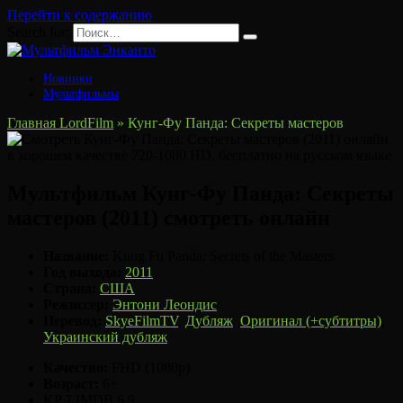
Перейти к содержанию
Search for:
Новинки
Мультфильмы
Главная LordFilm
»
Кунг-Фу Панда: Секреты мастеров
Мультфильм Кунг-Фу Панда: Секреты
мастеров (2011) смотреть онлайн
Название:
Kung Fu Panda: Secrets of the Masters
Год выхода:
2011
Страна:
США
Режиссер:
Энтони Леондис
Перевод:
SkyeFilmTV
,
Дубляж
,
Оригинал (+субтитры)
,
Украинский дубляж
Качество:
FHD (1080p)
Возраст:
6+
KP
7
IMDB
6.9