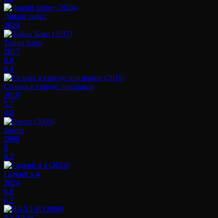
Дикий робот
2024
Тайна Коко
2017
8.6
8.4
Сельма в городе призраков
2019
5.7
4.8
Вверх
2009
8
8.2
Гадкий я 4
2024
6.6
6.2
ВАЛЛ·И