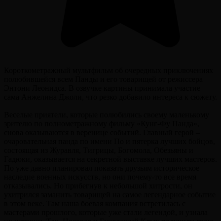
Короткометражный мультфильм об очередных приключениях
полюбившейся всем Панды и его товарищей от режиссера
Энтони Леонидса. В озвучке картины принимала участие
сама Анжелина Джоли, что резко добавило интереса к сюжету.
Веселые приятели, которые полюбились своему маленькому
зрителю по полнометражному фильму «Кунг-Фу Панда»,
снова оказываются в веренице событий. Главный герой –
очаровательная панда по имени По и пятерка лучших бойцов,
состоящая из Журавля, Тигрицы, Богомола, Обезьяны и
Гадюки, оказывается на секретной выставке лучших мастеров.
По уже давно планировал показать друзьям историческое
наследие военных искусств, но они почему-то все время
отказывались. Но прибегнув к небольшой хитрости, он
ухитрился заманить товарищей на самое легендарное событие
в этом веке. Там наша боевая компания встретилась с
мастерами прошлого, которые уже стали легендой, и узнала