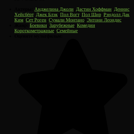
Актеры:
Анджелина Джоли
,
Дастин Хоффман
,
Деннис
Хейсбёрт
,
Джек Блэк
,
Пол Вогт
,
Пол Шир
,
Рэндолл Дак
Ким
,
Сет Роген
,
Сумали Монтано
,
Энтони Леондис
Жанр:
Боевики
,
Зарубежные
,
Комедии
,
Короткометражные
,
Семейные
Оцените мультфильм: