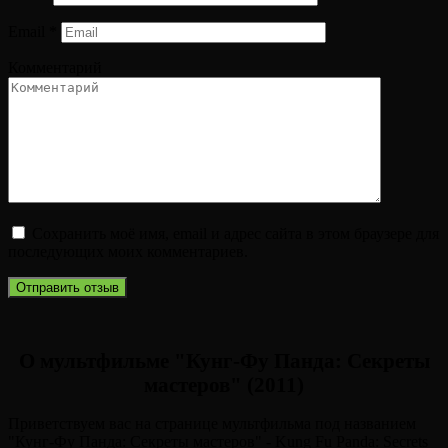
Email
*
Комментарий
Сохранить моё имя, email и адрес сайта в этом браузере для
последующих моих комментариев.
О мультфильме "Кунг-Фу Панда: Секреты
мастеров" (2011)
Приветствуем вас на странице мультфильма под названием
"Кунг-Фу Панда: Секреты мастеров" - Kung Fu Panda: Secrets