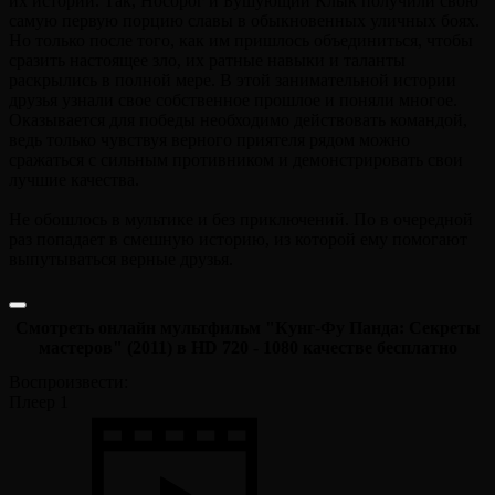
их истории. Так, Носорог и Бушующий Клык получили свою
самую первую порцию славы в обыкновенных уличных боях.
Но только после того, как им пришлось объединиться, чтобы
сразить настоящее зло, их ратные навыки и таланты
раскрылись в полной мере. В этой занимательной истории
друзья узнали свое собственное прошлое и поняли многое.
Оказывается для победы необходимо действовать командой,
ведь только чувствуя верного приятеля рядом можно
сражаться с сильным противником и демонстрировать свои
лучшие качества.
Не обошлось в мультике и без приключений. По в очередной
раз попадает в смешную историю, из которой ему помогают
выпутываться верные друзья.
Смотреть онлайн мультфильм "Кунг-Фу Панда: Секреты
мастеров" (2011) в HD 720 - 1080 качестве бесплатно
Воспроизвести:
Плеер 1