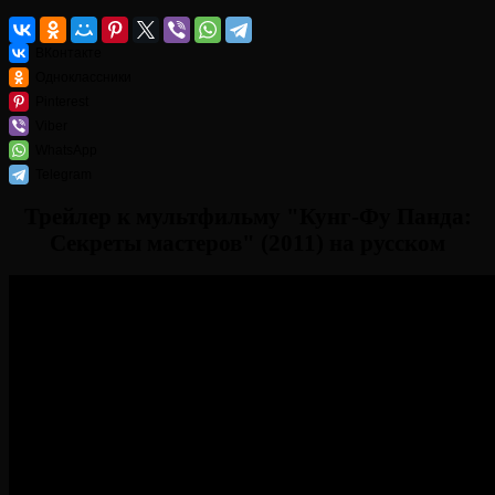
ВКонтакте
Одноклассники
Pinterest
Viber
WhatsApp
Telegram
Трейлер к мультфильму "Кунг-Фу Панда:
Секреты мастеров" (2011) на русском