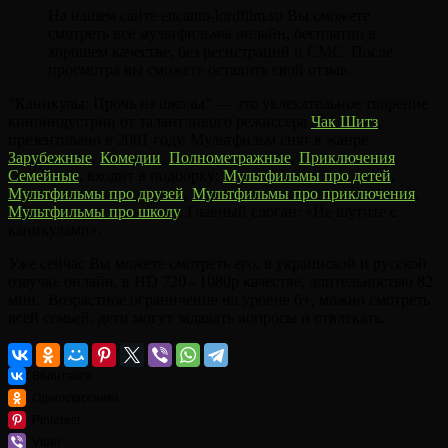
На нашем сайте encanto-lordfilm.su Вы сможете
смотреть все мультфильмы онлайн, бесплатно в
хорошем качестве, без регистраций и СМС. После
просмотра вы сможете оставить свой отзыв.
"Каникулы: Прочь из школы" — это увлекательное творение
киноиндустрии от талантливого режиссера
Чак Шитз
,
презентовано в 2001 году. Мультфильм снят в жанре
Зарубежные
,
Комедии
,
Полнометражные
,
Приключения
,
Семейные
, входит в подборку:
Мультфильмы про детей
,
Мультфильмы про друзей
,
Мультфильмы про приключения
,
Мультфильмы про школу
. Главный слоган: «Не шутите с
каникулами».
Уже сейчас Вы можете смотреть его, в украинской и русской
озвучке онлайн, в HD 720 - 1080p качестве, длительностью 82
мин.. Возрастное ограничение на уровне 6+, можно смотреть
всей семьей, дети могут задавать вопросы и отвлекать.
ВКонтакте
Одноклассники
Pinterest
Viber