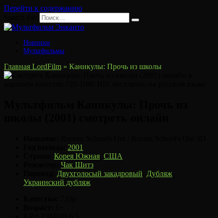
Перейти к содержанию
Search for:
Новинки
Мультфильмы
Главная LordFilm
»
Каникулы: Прочь из школы
Мультфильм Каникулы: Прочь из
школы (2001) смотреть онлайн
Название:
Recess: School's Out / Recess School's Out 3D
Год выхода:
2001
Страна:
Корея Южная
,
США
Режиссер:
Чак Шитз
Перевод:
Двухголосый закадровый
,
Дубляж
,
Украинский дубляж
Качество:
720p
Возраст:
6+
KP
6.2
IMDB
6.5