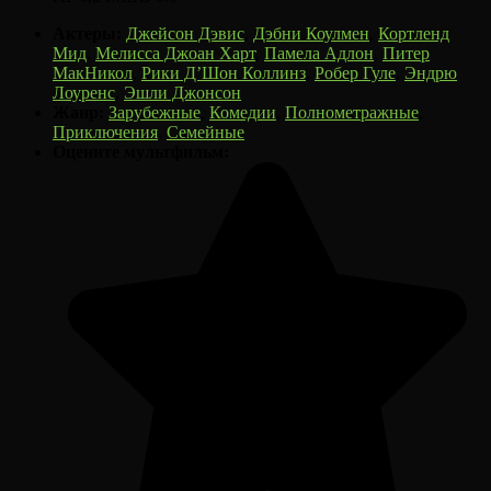
Актеры:
Джейсон Дэвис
,
Дэбни Коулмен
,
Кортленд
Мид
,
Мелисса Джоан Харт
,
Памела Адлон
,
Питер
МакНикол
,
Рики Д’Шон Коллинз
,
Робер Гуле
,
Эндрю
Лоуренс
,
Эшли Джонсон
Жанр:
Зарубежные
,
Комедии
,
Полнометражные
,
Приключения
,
Семейные
Оцените мультфильм: