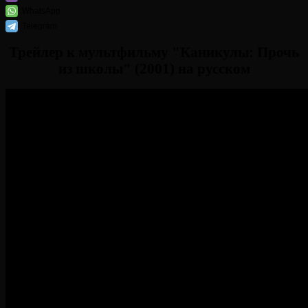
WhatsApp
Telegram
Трейлер к мультфильму "Каникулы: Прочь
из школы" (2001) на русском