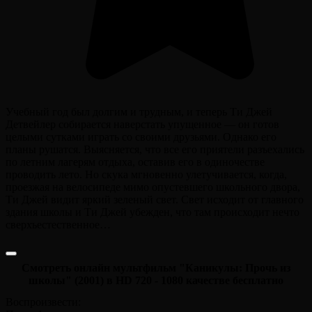
Учебный год был долгим и трудным, и теперь Ти Джей
Детвейлер собирается наверстать упущенное — он готов
целыми сутками играть со своими друзьями. Однако его
планы рушатся. Выясняется, что все его приятели разъехались
по летним лагерям отдыха, оставив его в одиночестве
проводить лето. Но скука мгновенно улетучивается, когда,
проезжая на велосипеде мимо опустевшего школьного двора,
Ти Джей видит яркий зеленый свет. Свет исходит от главного
здания школы и Ти Джей убежден, что там происходит нечто
сверхъестественное…
Смотреть онлайн мультфильм "Каникулы: Прочь из
школы" (2001) в HD 720 - 1080 качестве бесплатно
Воспроизвести: