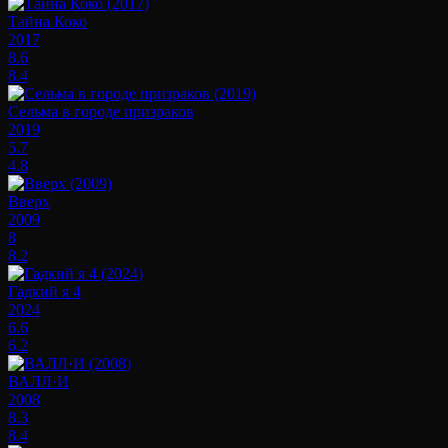
Тайна Коко
2017
8.6
8.4
Сельма в городе призраков
2019
5.7
4.8
Вверх
2009
8
8.2
Гадкий я 4
2024
6.6
6.2
ВАЛЛ·И
2008
8.3
8.4