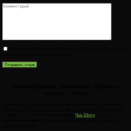
Комментарий
Сохранить моё имя, email и адрес сайта в этом браузере для
последующих моих комментариев.
О мультфильме "Каникулы: Прочь из
школы" (2001)
Приветствуем вас на странице мультфильма под названием
"Каникулы: Прочь из школы" - Recess: School's Out / Recess
School's Out 3D (2001) от режиссёра
Чак Шитз
. Здесь вы
найдете аннотацию и краткое описание сюжета, отзывы и
оценки зрителей.