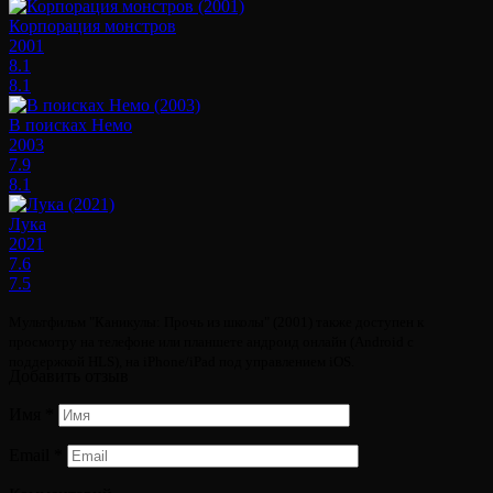
Корпорация монстров
2001
8.1
8.1
В поисках Немо
2003
7.9
8.1
Лука
2021
7.6
7.5
Мультфильм "Каникулы: Прочь из школы" (2001) также доступен к
просмотру на телефоне или планшете андроид онлайн (Android с
поддержкой HLS), на iPhone/iPad под управлением iOS.
Добавить отзыв
Имя
*
Email
*