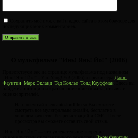
Сохранить моё имя, email и адрес сайта в этом браузере для
последующих моих комментариев.
О мультфильме "Инь! Янь! Йо!" (2006)
Приветствуем вас на странице мультфильма под названием
"Инь! Янь! Йо!" - Yin! Yang! Yo! (2006) от режиссёра
Джон
Фаунтин
,
Марк Экланд
,
Тед Коллье
,
Тодд Кауффман
. Здесь вы
найдете аннотацию и краткое описание сюжета, отзывы и
оценки зрителей.
На нашем сайте encanto-lordfilm.su Вы сможете
смотреть все мультфильмы онлайн, бесплатно в
хорошем качестве, без регистраций и СМС. После
просмотра вы сможете оставить свой отзыв.
"Инь! Янь! Йо!" — это увлекательное творение
киноиндустрии от талантливого режиссера
Джон Фаунтин
,