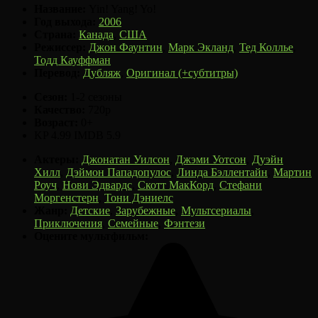
Название:
Yin! Yang! Yo!
Год выхода:
2006
Страна:
Канада
,
США
Режиссер:
Джон Фаунтин
,
Марк Экланд
,
Тед Коллье
,
Тодд Кауффман
Перевод:
Дубляж
,
Оригинал (+субтитры)
Сезон:
1-2 сезоны
Качество:
720p
Возраст:
0+
KP
4.99
IMDB
5.9
Актеры:
Джонатан Уилсон
,
Джэми Уотсон
,
Дуэйн
Хилл
,
Дэймон Пападопулос
,
Линда Бэллентайн
,
Мартин
Роуч
,
Нови Эдвардс
,
Скотт МакКорд
,
Стефани
Моргенстерн
,
Тони Дэниелс
Жанр:
Детские
,
Зарубежные
,
Мультсериалы
,
Приключения
,
Семейные
,
Фэнтези
Оцените мультфильм: