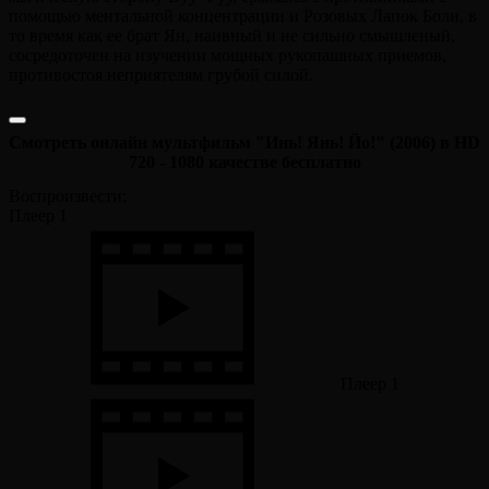
помощью ментальной концентрации и Розовых Лапок Боли, в
то время как ее брат Ян, наивный и не сильно смышленый,
сосредоточен на изучении мощных рукопашных приемов,
противостоя неприятелям грубой силой.
Смотреть онлайн мультфильм "Инь! Янь! Йо!" (2006) в HD
720 - 1080 качестве бесплатно
Воспроизвести:
Плеер 1
Плеер 1