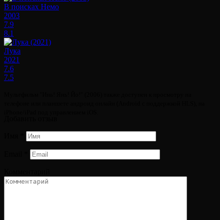
В поисках Немо
2003
7.9
8.1
Лука
2021
7.6
7.5
Мультфильм "Инь! Янь! Йо!" (2006) также доступен к просмотру на
телефоне или планшете андроид онлайн (Android с поддержкой HLS), на
iPhone/iPad под управлением iOS.
Добавить отзыв
Имя
*
Email
*
Комментарий