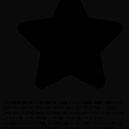
Старая ворчливая панда по имени Йо, владеющая навыками
древнего мастерства под названием Вуу-Фуу, берет себе в
ученики двух молодых близнецов-кроликов, чтобы те сумели
дать отпор злобным врагам, включая Мастера Тьмы,
желающего стать властителем мира. Девочка Инь осваивает
магическую сторону Вуу-Фуу, сражаясь с противниками с