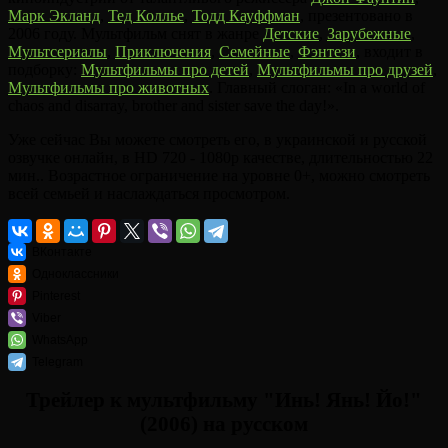
Марк Экланд
,
Тед Коллье
,
Тодд Кауффман
, презентовано в
2006 году. Мультфильм снят в жанре
Детские
,
Зарубежные
,
Мультсериалы
,
Приключения
,
Семейные
,
Фэнтези
, входит в
подборку:
Мультфильмы про детей
,
Мультфильмы про друзей
,
Мультфильмы про животных
. Главный слоган: «In a world of
chaos and disarray, brother and sister save the day!».
Уже сейчас Вы можете смотреть его, в украинской и русской
озвучке онлайн, в HD 720 - 1080p качестве, длительностью 22
мин.. Возрастное ограничение на уровне 0+, можно смотреть
всей семьей и наслаждаться просмотром.
ВКонтакте
Одноклассники
Pinterest
Viber
WhatsApp
Telegram
Трейлер к мультфильму "Инь! Янь! Йо!"
(2006) на русском