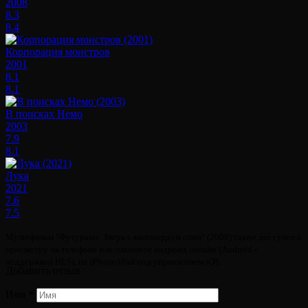
2008
8.3
8.4
Корпорация монстров
2001
8.1
8.1
В поисках Немо
2003
7.9
8.1
Лука
2021
7.6
7.5
Мультфильм "Футурама: Зверь с миллиардом спин" (2008) также доступен к
просмотру на телефоне или планшете андроид онлайн (Android с
поддержкой HLS), на iPhone/iPad под управлением iOS.
Добавить отзыв
Имя
*