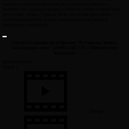
удается установить контроль над сознанием землян и
вынудить их покинуть родную планету, чтобы отправиться
жить в рай, только Туранга Лила, отважная одноглазая
приятельница Фрая, крайне скептически настроена к
заявлениям захватчика...
Смотреть онлайн мультфильм "Футурама: Зверь с
миллиардом спин" (2008) в HD 720 - 1080 качестве
бесплатно
Воспроизвести:
Плеер 1
Плеер 1