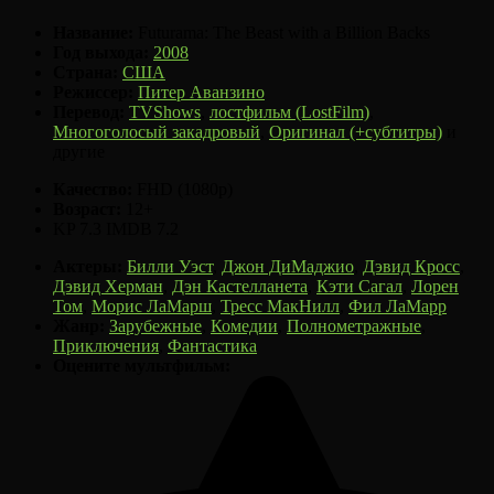
Название:
Futurama: The Beast with a Billion Backs
Год выхода:
2008
Страна:
США
Режиссер:
Питер Аванзино
Перевод:
TVShows
,
лостфильм (LostFilm)
,
Многоголосый закадровый
,
Оригинал (+субтитры)
и
другие
Качество:
FHD (1080p)
Возраст:
12+
KP
7.3
IMDB
7.2
Актеры:
Билли Уэст
,
Джон ДиМаджио
,
Дэвид Кросс
,
Дэвид Херман
,
Дэн Кастелланета
,
Кэти Сагал
,
Лорен
Том
,
Морис ЛаМарш
,
Тресс МакНилл
,
Фил ЛаМарр
Жанр:
Зарубежные
,
Комедии
,
Полнометражные
,
Приключения
,
Фантастика
Оцените мультфильм: