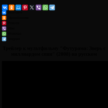
ВКонтакте
Одноклассники
Pinterest
Viber
WhatsApp
Telegram
Трейлер к мультфильму "Футурама: Зверь с
миллиардом спин" (2008) на русском