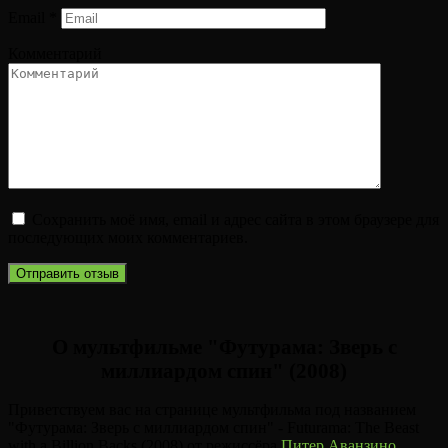
Email
*
Комментарий
Сохранить моё имя, email и адрес сайта в этом браузере для
последующих моих комментариев.
О мультфильме "Футурама: Зверь с
миллиардом спин" (2008)
Приветствуем вас на странице мультфильма под названием
"Футурама: Зверь с миллиардом спин" - Futurama: The Beast
with a Billion Backs (2008) от режиссёра
Питер Аванзино
.