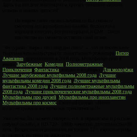
Здесь вы найдете аннотацию и краткое описание сюжета,
отзывы и оценки зрителей.
На нашем сайте encanto-lordfilm.su Вы сможете
смотреть все мультфильмы онлайн, бесплатно в
хорошем качестве, без регистраций и СМС. После
просмотра вы сможете оставить свой отзыв.
"Футурама: Зверь с миллиардом спин" — это увлекательное
творение киноиндустрии от талантливого режиссера
Питер
Аванзино
, презентовано в 2008 году. Мультфильм снят в
жанре
Зарубежные
,
Комедии
,
Полнометражные
,
Приключения
,
Фантастика
, входит в подборку:
Для молодёжи
,
Лучшие зарубежные мультфильмы 2008 года
,
Лучшие
мультфильмы комедии 2008 года
,
Лучшие мультфильмы
фантастика 2008 года
,
Лучшие полнометражные мультфильмы
2008 года
,
Лучшие приключенческие мультфильмы 2008 года
,
Мультфильмы про друзей
,
Мультфильмы про инопланетян
,
Мультфильмы про космос
. Главный слоган: «Новое
полнометражное космическое приключение!!».
Уже сейчас Вы можете смотреть его, в украинской и русской
озвучке онлайн, в HD 720 - 1080p качестве, длительностью 88
мин.. Возрастное ограничение на уровне 12+, взрослые темы
и понятия, но темы не раскрыты.