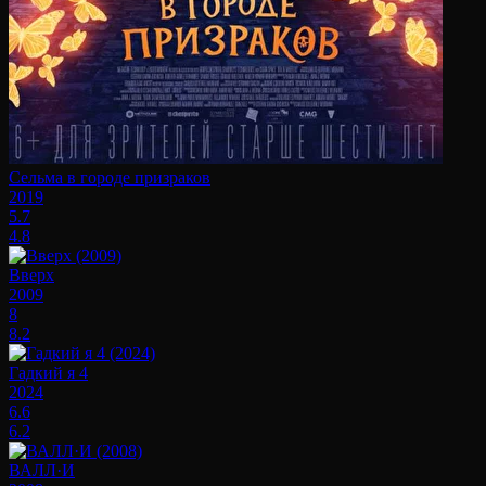
Сельма в городе призраков
2019
5.7
4.8
Вверх
2009
8
8.2
Гадкий я 4
2024
6.6
6.2
ВАЛЛ·И