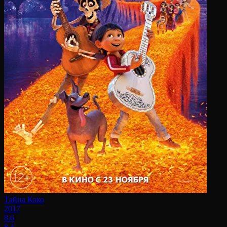
Тайна Коко
2017
8.6
8.4