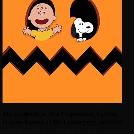
Мультфильм Это Огромная Тыква,
Чарли Браун (1966) смотреть онлайн