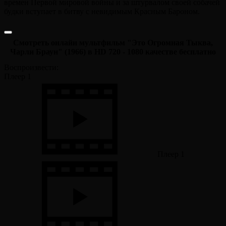
времен Первой мировой войны и за штурвалом своей собачей
будки вступает в битву с невидимым Красным Бароном.
Смотреть онлайн мультфильм "Это Огромная Тыква,
Чарли Браун" (1966) в HD 720 - 1080 качестве бесплатно
Воспроизвести:
Плеер 1
Плеер 1