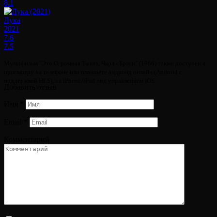
8.1
Лука
2021
7.6
7.5
Мультфильм "Это Огромная Тыква, Чарли Браун" (1966) также доступен к
просмотру на телефоне или планшете андроид онлайн (Android с
поддержкой HLS), на iPhone/iPad под управлением iOS.
Добавить отзыв
Имя
*
Email
*
Комментарий