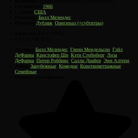
Название:
It's the Great Pumpkin, Charlie Brown
Год выхода:
1966
Страна:
США
Режиссер:
Билл Мелендес
Перевод:
Дубляж
,
Оригинал (+субтитры)
Качество:
FHD (1080p)
KP
6.93
IMDB
8.2
Актеры:
Билл Мелендес
,
Гленн Мендельсон
,
Гэйл
ДеФариа
,
Кристофер Ши
,
Кэти Стейнберг
,
Лиза
ДеФариа
,
Питер Роббинс
,
Салли Драйер
,
Энн Алтери
Жанр:
Зарубежные
,
Комедии
,
Короткометражные
,
Семейные
Оцените мультфильм: