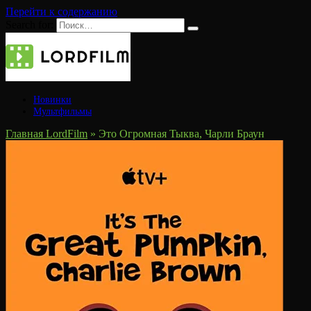
Перейти к содержанию
Search for:
Новинки
Мультфильмы
Главная LordFilm
»
Это Огромная Тыква, Чарли Браун