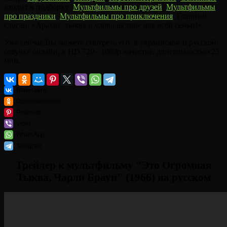
входит в подборку:
Мультфильмы про друзей
,
Мультфильмы
про праздники
,
Мультфильмы про приключения
. Главный
слоган: «Арахис, тыква и удовольствие для всей семьи!».
Уже сейчас Вы можете смотреть его, в украинской и русской
озвучке онлайн, в HD 720 - 1080p качестве, длительностью 25
мин..
ВКонтакте
Одноклассники
Pinterest
Viber
WhatsApp
Telegram
Трейлер к мультфильму "Это Огромная
Тыква, Чарли Браун" (1966) на русском