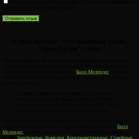
Сохранить моё имя, email и адрес сайта в этом браузере для
последующих моих комментариев.
О мультфильме "Это Огромная Тыква,
Чарли Браун" (1966)
Приветствуем вас на странице мультфильма под названием
"Это Огромная Тыква, Чарли Браун" - It's the Great Pumpkin,
Charlie Brown (1966) от режиссёра
Билл Мелендес
. Здесь вы
найдете аннотацию и краткое описание сюжета, отзывы и
оценки зрителей.
На нашем сайте encanto-lordfilm.su Вы сможете
смотреть все мультфильмы онлайн, бесплатно в
хорошем качестве, без регистраций и СМС. После
просмотра вы сможете оставить свой отзыв.
"Это Огромная Тыква, Чарли Браун" — это увлекательное
творение киноиндустрии от талантливого режиссера
Билл
Мелендес
, презентовано в 1966 году. Мультфильм снят в
жанре
Зарубежные
,
Комедии
,
Короткометражные
,
Семейные
,