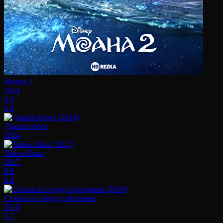
Моана 2
2024
6.9
6.8
Дикий робот
2024
Тайна Коко
2017
8.6
8.4
Сельма в городе призраков
2019
5.7