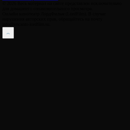
© 2026 Весь материал на сайте представлен исключительно
для домашнего ознакомительного просмотра.
Онлайн кинотеатр ЛордФильм (LordFilm). В случае
нарушения авторских прав, обращайтесь на почту
info@encanto-lordfilm.su.