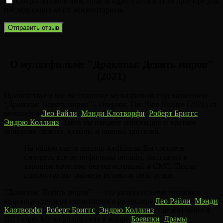
Сохранить моё имя, email и адрес сайта в этом браузере для
последующих моих комментариев.
О мультфильме "Драконы: Девять миров"
(2021)
Приветствуем вас на странице мультфильма под названием
"Драконы: Девять миров" - Dragons: The Nine Realms (2021) от
режиссёра
Лео Райли
,
Мэнди Клотворфи
,
Роберт Бриггс
,
Эндрю Коллинз
. Здесь вы найдете аннотацию и краткое
описание сюжета, отзывы и оценки зрителей.
На нашем сайте encanto-lordfilm.su Вы сможете
смотреть все мультфильмы онлайн, бесплатно в
хорошем качестве, без регистраций и СМС. После
просмотра вы сможете оставить свой отзыв.
"Драконы: Девять миров" — это увлекательное творение
киноиндустрии от талантливого режиссера
Лео Райли
,
Мэнди
Клотворфи
,
Роберт Бриггс
,
Эндрю Коллинз
, презентовано в
2021 году. Мультфильм снят в жанре
Боевики
,
Драмы
,