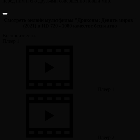
перед ним и его друзьями совершенно новый мир.
Смотреть онлайн мультфильм "Драконы: Девять миров"
(2021) в HD 720 - 1080 качестве бесплатно
Воспроизвести:
Плеер 1
Плеер 1
Плеер 2