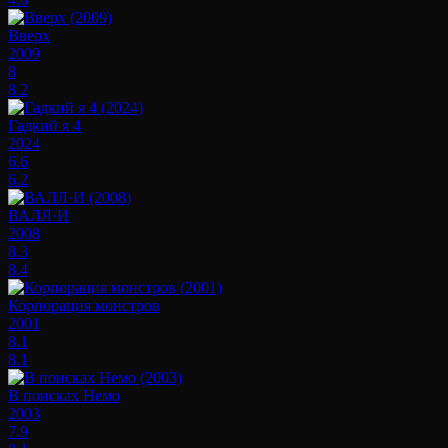
Вверх
2009
8
8.2
Гадкий я 4
2024
6.6
6.2
ВАЛЛ·И
2008
8.3
8.4
Корпорация монстров
2001
8.1
8.1
В поисках Немо
2003
7.9