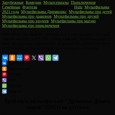
Зарубежные
,
Комедии
,
Мультсериалы
,
Приключения
,
Семейные
,
Фэнтези
, входит в подборку:
Hulu
,
Мультфильмы
2021 года
,
Мультфильмы Дримворкс
,
Мультфильмы про детей
,
Мультфильмы про драконов
,
Мультфильмы про друзей
,
Мультфильмы про злодеев
,
Мультфильмы про магию
,
Мультфильмы про приключения
.
Уже сейчас Вы можете смотреть его, в украинской и русской
озвучке онлайн, в HD 720 - 1080p качестве, длительностью 23
мин.. Возрастное ограничение на уровне 6+, можно смотреть
всей семьей, дети могут задавать вопросы и отвлекать.
ВКонтакте
Одноклассники
Pinterest
Viber
WhatsApp
Telegram
Трейлер к мультфильму "Драконы: Девять
миров" (2021) на русском