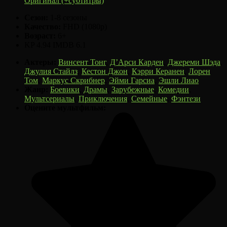
Оригинал (+субтитры)
Сезон:
1-8 сезоны
Качество:
FHD (1080p)
Возраст:
6+
KP
4.94
IMDB
6.1
Актеры:
Винсент Тонг
,
Д’Арси Карден
,
Джереми Шэда
,
Джулия Стайлз
,
Кестон Джон
,
Кэрри Керанен
,
Лорен
Том
,
Маркус Скрибнер
,
Эйми Гарсиа
,
Эшли Лиао
Жанр:
Боевики
,
Драмы
,
Зарубежные
,
Комедии
,
Мультсериалы
,
Приключения
,
Семейные
,
Фэнтези
Оцените мультфильм: