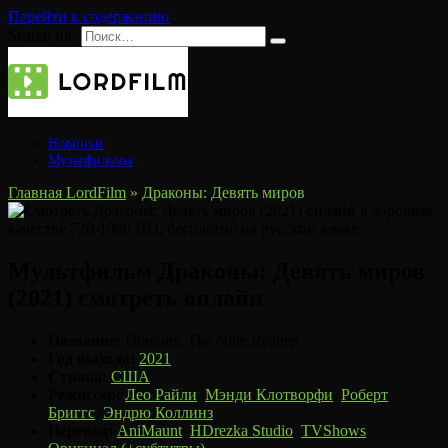
Перейти к содержанию
Search for:
Новинки
Мультфильмы
Главная LordFilm
»
Драконы: Девять миров
Мультфильм Драконы: Девять миров
(2021) смотреть онлайн
Название:
Dragons: The Nine Realms
Год выхода:
2021
Страна:
США
Режиссер:
Лео Райли
,
Мэнди Клотворфи
,
Роберт
Бриггс
,
Эндрю Коллинз
Перевод:
AniMaunt
,
HDrezka Studio
,
TVShows
,