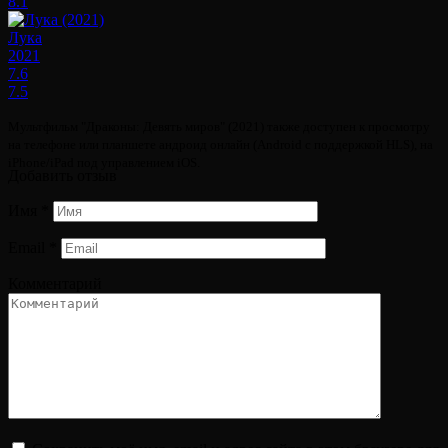
8.1
Лука
2021
7.6
7.5
Мультфильм "Драконы: Девять миров" (2021) также доступен к просмотру
на телефоне или планшете андроид онлайн (Android с поддержкой HLS), на
iPhone/iPad под управлением iOS.
Добавить отзыв
Имя
*
Email
*
Комментарий