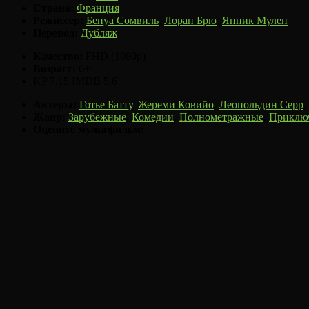
Страна:
Франция
Режиссер:
Бенуа Сомвиль
,
Лоран Брю
,
Янник Мулен
Перевод:
Дубляж
Качество:
FHD (1080p)
Возраст:
6+
KP
7.15
IMDB
5.6
Актеры:
Готье Батту
,
Жереми Ковийо
,
Леопольдин Серр
,
Жанр:
Зарубежные
,
Комедии
,
Полнометражные
,
Приклю
Оцените мультфильм: