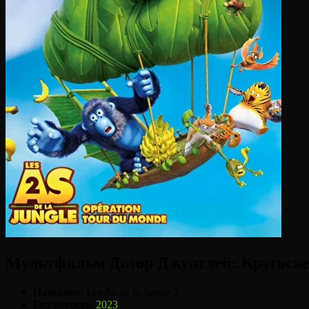
Мультфильм Дозор Джунглей: Кругосвет
Название:
Les As de la Jungle 2
Год выхода:
2023