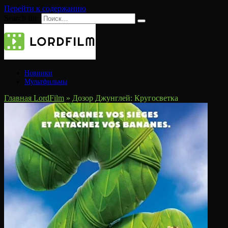
Перейти к содержанию
Search for:
Новинки
Мультфильмы
Главная LordFilm
»
Дозор Джунглей: Кругосветка