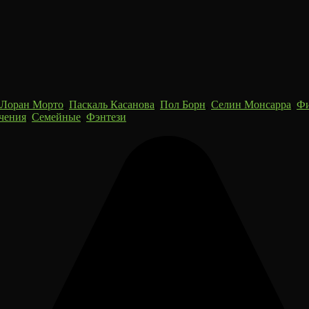
Лоран Морто
,
Паскаль Касанова
,
Пол Борн
,
Селин Монсарра
,
Фи
чения
,
Семейные
,
Фэнтези