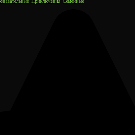
знавательные
,
Приключения
,
Семейные