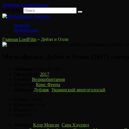
Перейти к содержанию
Search for:
Новинки
Мультфильмы
Главная LordFilm
»
Дейзи и Олли
Мультфильм Дейзи и Олли (2017) смотр
Название:
Daisy & Ollie
Год выхода:
2017
Страна:
Великобритания
Режиссер:
Крис Фенна
Перевод:
Дубляж
,
Украинский многоголосый
Сезон:
1 сезон
Качество:
720p
Возраст:
0+
IMDB
5.2
Актеры:
Клэр Морган
,
Сара Хэдлэнд