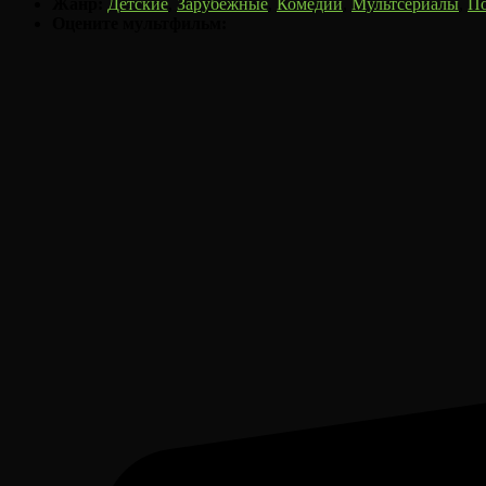
Жанр:
Детские
,
Зарубежные
,
Комедии
,
Мультсериалы
,
По
Оцените мультфильм: