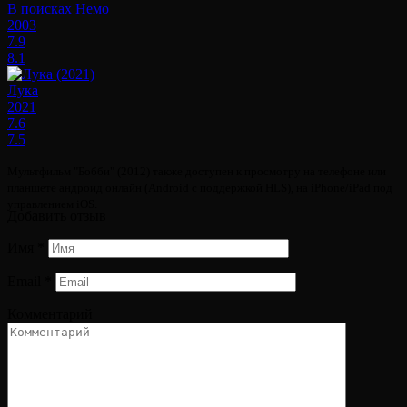
В поисках Немо
2003
7.9
8.1
Лука
2021
7.6
7.5
Мультфильм "Бобби" (2012) также доступен к просмотру на телефоне или
планшете андроид онлайн (Android с поддержкой HLS), на iPhone/iPad под
управлением iOS.
Добавить отзыв
Имя
*
Email
*
Комментарий