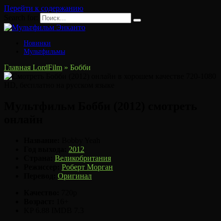
Перейти к содержанию
Search for:
Новинки
Мультфильмы
Главная LordFilm
»
Бобби
Мультфильм Бобби (2012) смотреть
онлайн
Название:
Bobby Yeah
Год выхода:
2012
Страна:
Великобритания
Режиссер:
Роберт Морган
Перевод:
Оригинал
Качество:
720p
Возраст:
16+
KP
6.88
IMDB
7.3