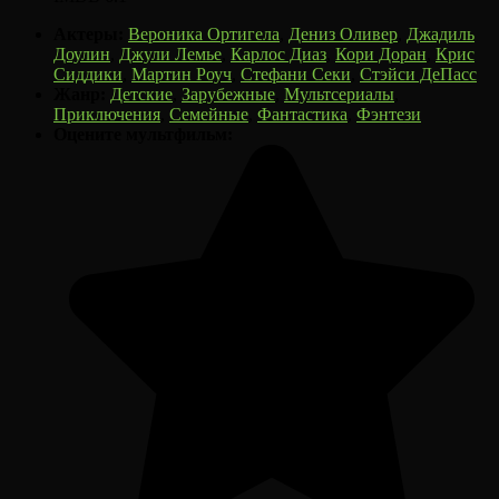
Актеры:
Вероника Ортигела
,
Дениз Оливер
,
Джадиль
Доулин
,
Джули Лемье
,
Карлос Диаз
,
Кори Доран
,
Крис
Сиддики
,
Мартин Роуч
,
Стефани Секи
,
Стэйси ДеПасс
Жанр:
Детские
,
Зарубежные
,
Мультсериалы
,
Приключения
,
Семейные
,
Фантастика
,
Фэнтези
Оцените мультфильм: