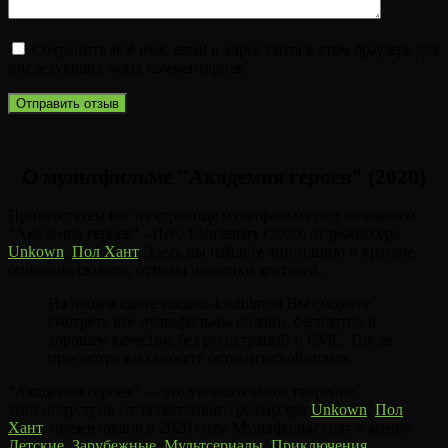
Сохранить моё имя, email и адрес сайта в этом браузере для
последующих моих комментариев.
О мультфильме "Академия героев" (2020)
Приветствуем вас на странице мультфильма под названием
"Академия героев" - Hero Elementary (2020) от режиссёра
Unkown
,
Пол Хант
. Здесь вы найдете аннотацию и краткое
описание сюжета, отзывы и оценки зрителей.
На нашем сайте encanto-lordfilm.su Вы сможете
смотреть все мультфильмы онлайн, бесплатно в
хорошем качестве, без регистраций и СМС. После
просмотра вы сможете оставить свой отзыв.
"Академия героев" — это увлекательное творение
киноиндустрии от талантливого режиссера
Unkown
,
Пол
Хант
, презентовано в 2020 году. Мультфильм снят в жанре
Детские
,
Зарубежные
,
Мультсериалы
,
Приключения
,