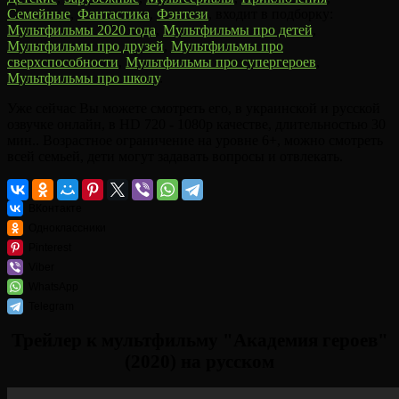
Семейные
,
Фантастика
,
Фэнтези
, входит в подборку:
Мультфильмы 2020 года
,
Мультфильмы про детей
,
Мультфильмы про друзей
,
Мультфильмы про
сверхспособности
,
Мультфильмы про супергероев
,
Мультфильмы про школу
.
Уже сейчас Вы можете смотреть его, в украинской и русской
озвучке онлайн, в HD 720 - 1080p качестве, длительностью 30
мин.. Возрастное ограничение на уровне 6+, можно смотреть
всей семьей, дети могут задавать вопросы и отвлекать.
ВКонтакте
Одноклассники
Pinterest
Viber
WhatsApp
Telegram
Трейлер к мультфильму "Академия героев"
(2020) на русском