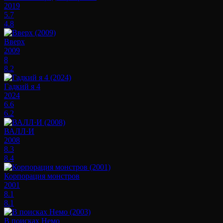
2019
5.7
4.8
Вверх
2009
8
8.2
Гадкий я 4
2024
6.6
6.2
ВАЛЛ·И
2008
8.3
8.4
Корпорация монстров
2001
8.1
8.1
В поисках Немо