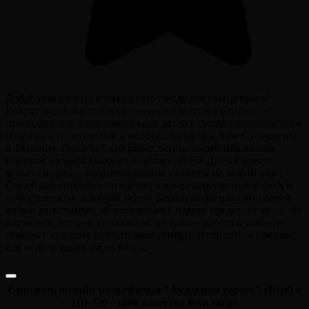
Добро пожаловать в начальную школу для супергероев!
Вокруг чудаковатого и увлеченного мистера Спаркса –
преподавателя и наставника для детей с суперсопособностями
собрались талантливые и непоседливые будущие Супермены
и Бэтмены. Люсита Скай умеет летать, юный поклонник
новинок из мира высоких технологий Эй Джей Гаджетс
может создавать индивидуальные гаджеты на любой вкус,
Сара Снап способна по щелчку пальца перенестись в любую
точку планеты, а добряк Бенни Бабблз легко находит общий
язык с животными. Новобранцам Спаркса предстоит многому
научиться, все они уникальны, но только работа в команде
поможет каждому развить свои суперспособности и покажет,
как использовать их во благо.
Смотреть онлайн мультфильм "Академия героев" (2020) в
HD 720 - 1080 качестве бесплатно