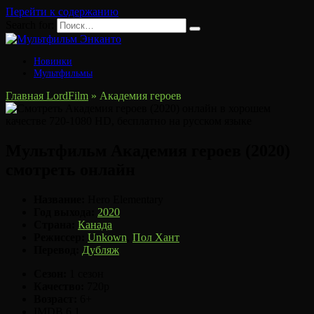
Перейти к содержанию
Search for:
Новинки
Мультфильмы
Главная LordFilm
»
Академия героев
Мультфильм Академия героев (2020)
смотреть онлайн
Название:
Hero Elementary
Год выхода:
2020
Страна:
Канада
Режиссер:
Unkown
,
Пол Хант
Перевод:
Дубляж
Сезон:
1 сезон
Качество:
720p
Возраст:
6+
IMDB
6.1