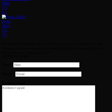
2003
7.9
8.1
Лука
2021
7.6
7.5
Мультфильм "Академия героев" (2020) также доступен к просмотру на
телефоне или планшете андроид онлайн (Android с поддержкой HLS), на
iPhone/iPad под управлением iOS.
Добавить отзыв
Имя
*
Email
*
Комментарий