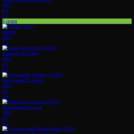
2007
6.4
6.5
1 сезон
Моряк
2007
7.2
Команда Фастфуд
2007
6.4
6.7
Настоящий Гарфилд
2007
4.3
4.4
Черепашки-ниндзя
2007
6.7
6.2