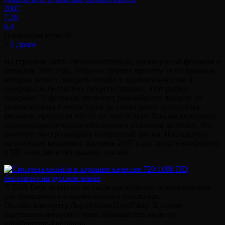
2007
7.26
6.4
Пагинация записей
1
2
Далее
На странице сайта encanto-lordfilm.su, посвященной фильмам и
сериалам 2007 года, собраны лучшие проекты этого времени,
которые можно смотреть онлайн в хорошем качестве и
совершенно бесплатно, без регистрации. Этот раздел
содержит 79 фильмов, включает разнообразие жанров: от
увлекательных блокбастеров до уникальных артхаусных
фильмов, предлагая что-то на любой вкус. Каждая кинолента
сопровождается ярким описанием и отзывами зрителей, что
помогает быстро выбрать интересный фильм. Насладитесь
просмотром культовых фильмов 2007 года, легко и комфортно
в HD качестве и без лишних усилий.
© 2026 Весь материал на сайте представлен исключительно
для домашнего ознакомительного просмотра.
Онлайн кинотеатр ЛордФильм (LordFilm). В случае
нарушения авторских прав, обращайтесь на почту
info@encanto-lordfilm.su.