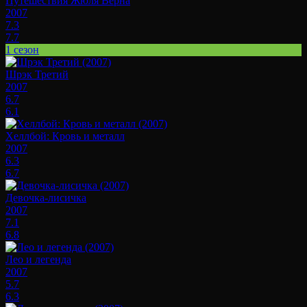
Путешествия Жюля Верна
2007
7.3
7.7
1 сезон
Шрэк Третий
2007
6.7
6.1
Хеллбой: Кровь и металл
2007
6.3
6.7
Девочка-лисичка
2007
7.1
6.8
Лео и легенда
2007
5.7
6.3