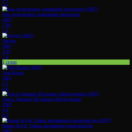
5.1
Как подключить домашний кинотеатр
2007
7.04
7.2
Чаудер
2007
5.95
7.4
1 сезон
Дон Кихот
2007
5.1
4.6
Том и Джерри: История о Щелкунчике
2007
6.3
6.5
Винкс Клуб: Тайна затерянного королевства
2007