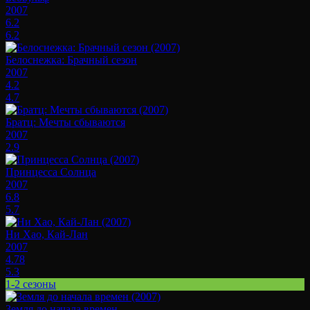
2007
6.2
6.2
Белоснежка: Брачный сезон
2007
4.2
4.7
Братц: Мечты сбываются
2007
2.9
Принцесса Солнца
2007
6.8
5.7
Ни Хао, Кай-Лан
2007
4.78
5.3
1-2 сезоны
Земля до начала времен