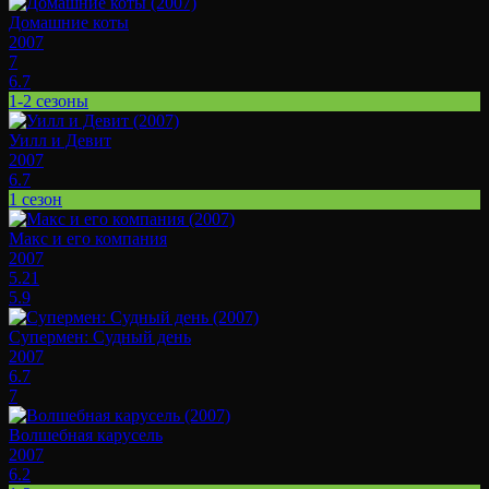
Домашние коты
2007
7
6.7
1-2 сезоны
Уилл и Девит
2007
6.7
1 сезон
Макс и его компания
2007
5.21
5.9
Супермен: Судный день
2007
6.7
7
Волшебная карусель
2007
6.2