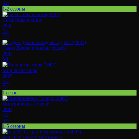
5.6
1-2 сезоны
Симпсоны в кино
2007
7.4
7.3
Тадео Джонс и подвал судьбы
2007
6.1
Мир после мира
2007
7.7
7.4
1 сезон
Пингвиненок Пороро
2007
4.8
5.9
1-5 сезоны
Бен 10: Секрет Омнитрикса