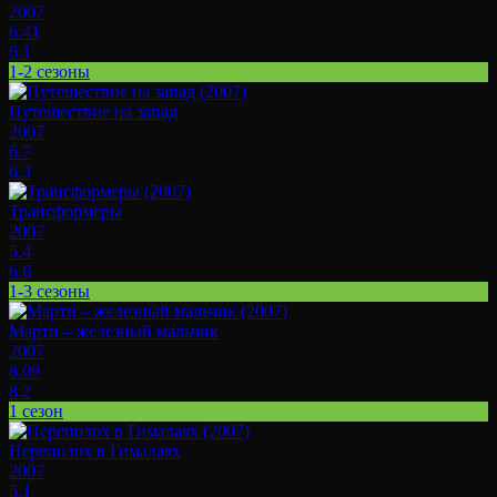
2007
6.41
6.1
1-2 сезоны
Путешествие на запад
2007
6.7
6.3
Трансформеры
2007
5.4
6.6
1-3 сезоны
Марти – железный мальчик
2007
8.09
8.2
1 сезон
Переполох в Гималаях
2007
5.1