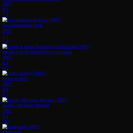
2007
6.5
7.3
Под покровом ночи
2007
7.7
7.3
Барби в роли Принцессы Острова
2007
6.2
6.5
Лови волну!
2007
6.9
6.7
Братц: Модные феечки
2007
3.3
5.6
Беовульф