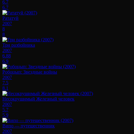
6.7
6.7
Рататуй
2007
8
8
Три разбойника
2007
6.88
6.9
Робоцып: Звездные войны
2007
7.5
8.1
Несокрушимый Железный человек
2007
5.7
5.9
Випо — путешественник
2007