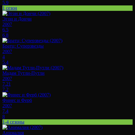
5.9
1 сезон
Эгон и Дончи
2007
6.5
6.8
Братц: Суперзвезды
2007
4
5.4
Мадам Тутли-Путли
2007
7.21
7.2
Финес и Ферб
2007
7.4
8
1-4 сезоны
Анималия