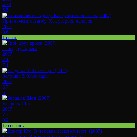
4.38
5.5
Приключения Адибу: Как устроен человек
2007
8.6
1 сезон
Твой друг крыса
2007
7.1
7.1
Золушка 3: Злые чары
2007
6.7
6
Барашек Шон
2007
7.7
8.2
1-6 сезоны
Доктор Кто: В поисках бесконечности