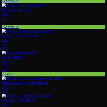
1-2 сезоны
Небесные рыцари
2007
6.17
7
1-2 сезоны
В гости к Робинсонам
2007
7.3
6.8
Игги Арбакл
2007
4.29
4.9
1 сезон
Гриффины: Голубой урожай
2007
8.2
Отдыхай, Скуби-Ду!
2007