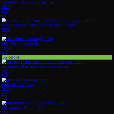
Эволюция Черепашек-ниндзя
2022
6.27
6.2
Мой маленький пони: Зажги свою искорку
2022
5.8
Hot Wheels. Вперед!
2024
6.5
1-2 сезоны
Акулопёс: Фантастический Хэллоуин
2021
6.2
Обезьяний король
2023
6.2
5.9
Октонавты: Вверх и Вперед
2021