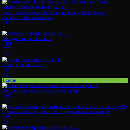
Новая жизнь Рокко: Залипание / Кенгуренок Рокко:
Статическое прилипание
2019
7
Хильда и горный король
2021
7.92
7.7
Двенадцать навсегда
2019
6.8
1 сезон
Бешеные кролики. Вторжение на Марс
2022
5.6
Драконы. Команда спасения: праздник в Хаттсгалоре
2020
5.8