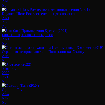
2020
6.3
Барашек Шон: Рождественские приключения
2021
7.5
7.3
Бип-бип! Приключения Крисси
2021
6.6
Страшная история капитана Подштанника. Хэллоуин
2019
6
Этот дом
2022
7.21
6.8
Орион и Тьма
2024
6.47
6.3