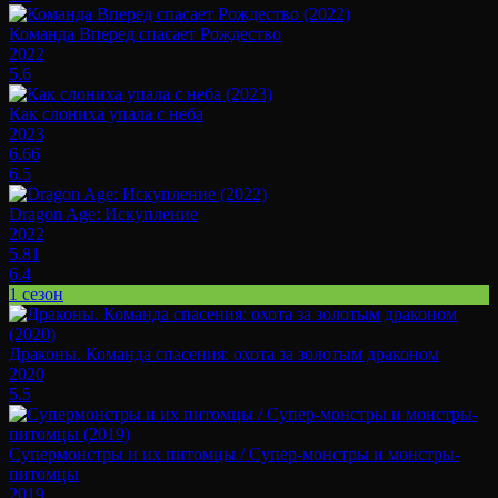
Команда Вперед спасает Рождество
2022
5.6
Как слониха упала с неба
2023
6.66
6.5
Dragon Age: Искупление
2022
5.81
6.4
1 сезон
Драконы. Команда спасения: охота за золотым драконом
2020
5.5
Супермонстры и их питомцы / Супер-монстры и монстры-
питомцы
2019