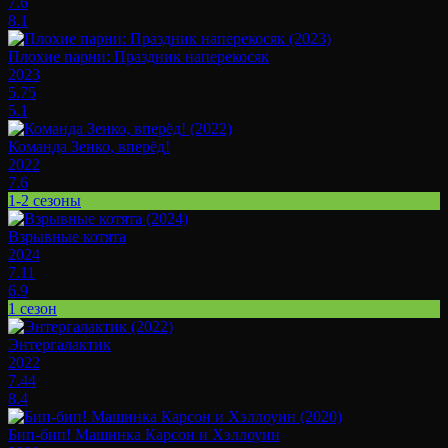
7.6
8.1
Плохие парни: Праздник наперекосяк
2023
5.75
5.1
Команда Зенко, вперёд!
2022
7.6
1-2 сезоны
Взрывные котята
2024
7.11
6.9
1 сезон
Энтергалактик
2022
7.44
8.4
Бип-бип! Машинка Карсон и Хэллоуин