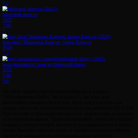
7.2
Морской монстр
2022
7.06
7
Бип-бип! Машинка Карсон: танец Крисси
2020
7.2
Босс-молокосос: рождественский бонус
2022
5.88
5.6
На сайте ЛордФильм encanto-lordfilm.su, в разделе
"Мультфильмы Netflix" вы найдёте 52 фильма, для
бесплатного онлайн-просмотра. Здесь представлены как
новые, так и уже полюбившиеся зрителям работы в HD и Full
HD качестве, с переводом на русском, украинском, казахском
и белорусском языках. Удобный интерфейс позволяет быстро
находить интересующий контент и наслаждаться им в любое
время. Высокое качество видео и профессиональная озвучка
обеспечат комфортный и захватывающий просмотр.