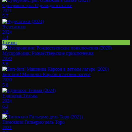
Супермонстры: Однажды в сказке
2021
5.7
Чудесатики
2024
7.4
1 сезон
Мусоровозик: Рождественские приключения
2020
5.6
Бип-бип! Машинка Карсон в летнем лагере
2020
5.8
Единорог Тельма
2024
6.2
5.8
Пиноккио Гильермо дель Торо
2021