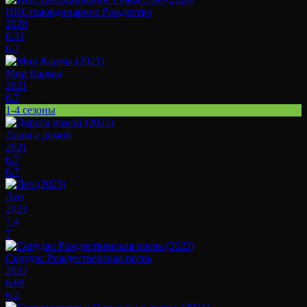
ИКСтраординарное Рождество
2020
6.31
6.2
Мир Кармы
2021
6.7
1-4 сезоны
Дорога домой
2021
6.7
6.7
Лео
2023
7.4
7
Скрудж: Рождественская песнь
2022
6.69
6.2