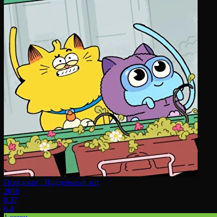
Псевдокот / Поддельный кот
2016
8.37
6.4