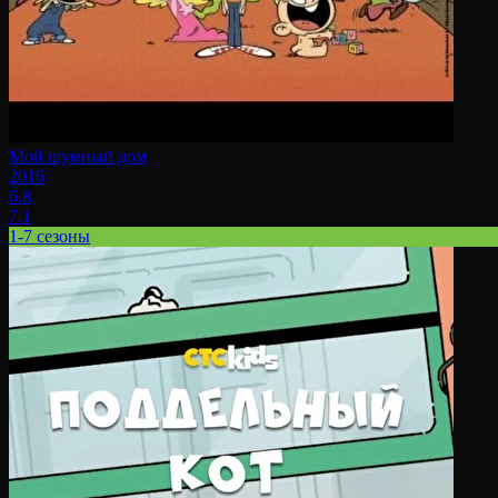
Мой шумный дом
2016
6.8
7.1
1-7 сезоны