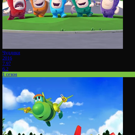
Чуддики
2016
7.97
6.2
1 сезон