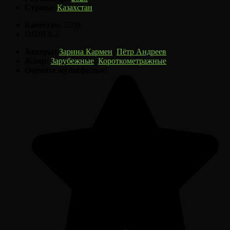
Страна:
Казахстан
Качество:
720p
IMDB
8.2
Актеры:
Зарина Кармен
,
Пётр Андреев
Жанр:
Зарубежные
,
Короткометражные
Оцените мультфильм: