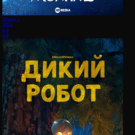
Моана 2
2024
6.9
6.8