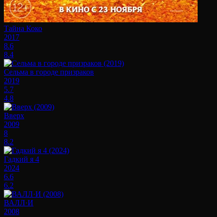
Тайна Коко
2017
8.6
8.4
Сельма в городе призраков
2019
5.7
4.8
Вверх
2009
8
8.2
Гадкий я 4
2024
6.6
6.2
ВАЛЛ·И
2008