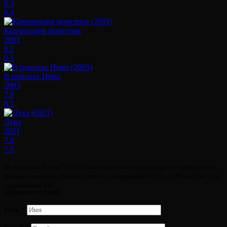
8.3
8.4
Корпорация монстров
2001
8.1
8.1
В поисках Немо
2003
7.9
8.1
Лука
2021
7.6
7.5
Мультфильм "Свеча" (2023) также доступен к просмотру на телефоне или
планшете андроид онлайн (Android с поддержкой HLS), на iPhone/iPad под
управлением iOS.
Добавить отзыв
Имя
*