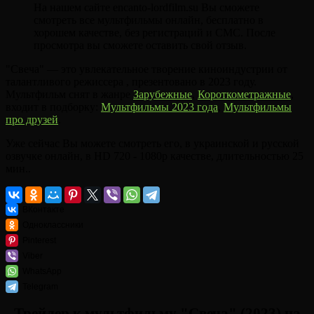
На нашем сайте encanto-lordfilm.su Вы сможете
смотреть все мультфильмы онлайн, бесплатно в
хорошем качестве, без регистраций и СМС. После
просмотра вы сможете оставить свой отзыв.
"Свеча" — это увлекательное творение киноиндустрии от
талантливого режиссера , презентовано в 2023 году.
Мультфильм снят в жанре
Зарубежные
,
Короткометражные
,
входит в подборку:
Мультфильмы 2023 года
,
Мультфильмы
про друзей
.
Уже сейчас Вы можете смотреть его, в украинской и русской
озвучке онлайн, в HD 720 - 1080p качестве, длительностью 25
мин..
ВКонтакте
Одноклассники
Pinterest
Viber
WhatsApp
Telegram
Трейлер к мультфильму "Свеча" (2023) на