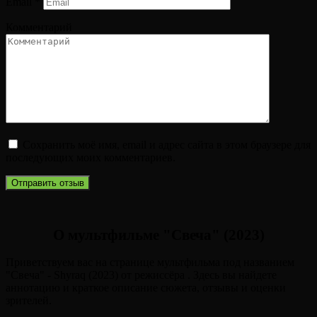
Email
*
Комментарий
Сохранить моё имя, email и адрес сайта в этом браузере для
последующих моих комментариев.
О мультфильме "Свеча" (2023)
Приветствуем вас на странице мультфильма под названием
"Свеча" - Shyraq (2023) от режиссёра . Здесь вы найдете
аннотацию и краткое описание сюжета, отзывы и оценки
зрителей.